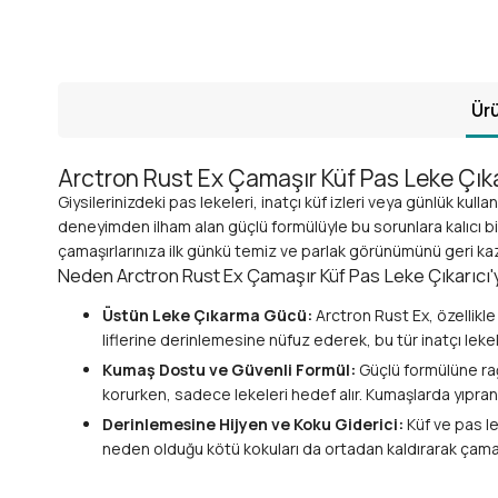
Ürü
Arctron Rust Ex Çamaşır Küf Pas Leke Çıkar
Giysilerinizdeki pas lekeleri, inatçı küf izleri veya günlük kul
deneyimden ilham alan güçlü formülüyle bu sorunlara kalıcı bir
çamaşırlarınıza ilk günkü temiz ve parlak görünümünü geri kazand
Neden Arctron Rust Ex Çamaşır Küf Pas Leke Çıkarıcı'
Üstün Leke Çıkarma Gücü:
Arctron Rust Ex, özellikle
liflerine derinlemesine nüfuz ederek, bu tür inatçı lekeler
Kumaş Dostu ve Güvenli Formül:
Güçlü formülüne rağm
korurken, sadece lekeleri hedef alır. Kumaşlarda yıpra
Derinlemesine Hijyen ve Koku Giderici:
Küf ve pas le
neden olduğu kötü kokuları da ortadan kaldırarak çamaşı
Ekonomik ve Verimli Kullanım:
900 GR'lık büyük boyut