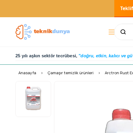
Tekli
25 yılı aşkın sektör tecrübesi,
"doğru, etkin, kalıcı ve gü
Anasayfa
Çamaşır temizlik ürünleri
Arctron Rust Ex