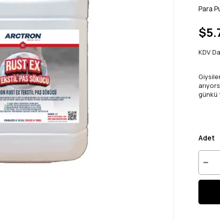
Para P
$5.
KDV Da
Giysile
arıyor
günkü t
Adet