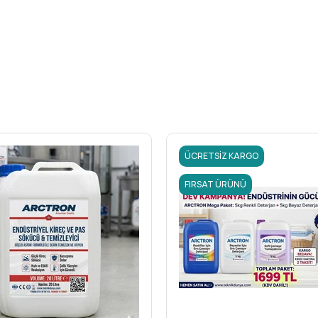
ece verimli bir çamaşır bakım çözümü haline getirir.
engimsi pas izlerini etkili bir şekilde çıkarır.
 lekelerini ve rutubet kokularını giderir.
 yağ, kir ve diğer inatçı lekeler için güçlü bir destek sağlar.
mleyin. Arctron Rust Ex, profesyonel çamaşırhanelerin ve endüstriyel t
ği sunar. Ürünün
uzun kullanım ömrü
ve etkin formülü sayesinde her y
ÜCRETSIZ KARGO
zandırmak için şimdi
Arctron Rust Ex Çamaşır Küf Pas Leke Çıkarıcı
 kalıcı olarak kurtulmanın keyfini yaşayın!
FIRSAT ÜRÜNÜ
kg