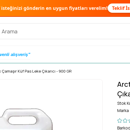
f isteğinizi gönderin en uygun fiyatları verelim!
Teklif İ
venli alışveriş"
 Çamaşır Küf Pas Leke Çıkarıcı - 900 GR
Arc
Çık
Stok K
Marka
Barko