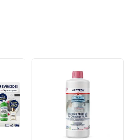
esislerin dahi güvenle tercih ettiği bir markadır. Evinizde
ıkamada çamaşırlarınızın ilk günkü gibi kalmasını
 - 900 GR
ürününü sepetinize ekleyin ve farkı kendiniz