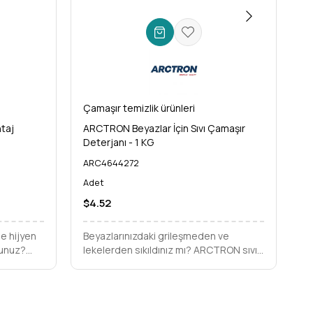
Çamaşır temizlik ürünleri
Ça
taj
ARCTRON Beyazlar İçin Sıvı Çamaşır
AR
Deterjanı - 1 KG
De
ARC4644272
A
Adet
A
$4.52
$
e hijyen
Beyazlarınızdaki grileşmeden ve
Be
sunuz?
lekelerden sıkıldınız mı? ARCTRON sıvı
ve
 bu
deterjan, kusursuz beyazlık ve
De
de
derinlemesine temizlik için en etkili
pa
aha
çözümünüz.