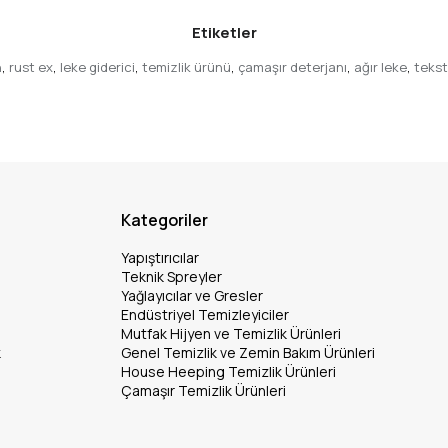
Etiketler
n
,
rust ex
,
leke giderici
,
temizlik ürünü
,
çamaşır deterjanı
,
ağır leke
,
teksti
Kategoriler
Yapıştırıcılar
Teknik Spreyler
Yağlayıcılar ve Gresler
Endüstriyel Temizleyiciler
Mutfak Hijyen ve Temizlik Ürünleri
k
Genel Temizlik ve Zemin Bakım Ürünleri
House Heeping Temizlik Ürünleri
Çamaşır Temizlik Ürünleri