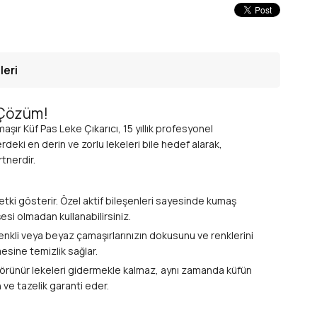
leri
n Çözüm!
maşır Küf Pas Leke Çıkarıcı, 15 yıllık profesyonel
deki en derin ve zorlu lekeleri bile hedef alarak,
rtnerdir.
 etki gösterir. Özel aktif bileşenleri sayesinde kumaş
şesi olmadan kullanabilirsiniz.
Renkli veya beyaz çamaşırlarınızın dokusunu ve renklerini
sine temizlik sağlar.
ce görünür lekeleri gidermekle kalmaz, aynı zamanda küfün
ve tazelik garanti eder.
m imkanı sunar. Az miktarda ürünle bile yüksek performans