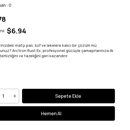
uan
:
0
78
$6.94
hil
rinizdeki inatçı pas, küf ve lekelere kalıcı bir çözüm mü
sunuz? Arctron Rust Ex, profesyonel gücüyle çamaşırlarınıza ilk
emizliğini ve tazeliğini geri kazandırır.