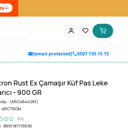
ste
[email protected]
0507 135 15 15
tron Rust Ex Çamaşır Küf Pas Leke
arıcı - 900 GR
odu
(ARC4644281)
:
ARCTRON
0.0
d
:
8691187115636