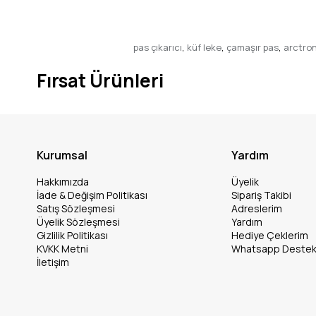
pas çıkarıcı
,
küf leke
,
çamaşır pas
,
arctro
Fırsat Ürünleri
Kurumsal
Yardım
Hakkımızda
Üyelik
İade & Değişim Politikası
Sipariş Takibi
Satış Sözleşmesi
Adreslerim
Üyelik Sözleşmesi
Yardım
Gizlilik Politikası
Hediye Çeklerim
KVKK Metni
Whatsapp Deste
İletişim