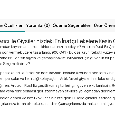
n Özellikleri
Yorumlar
(0)
Ödeme Seçenekleri
Ürün Öneri
ıcı ile Giysilerinizdeki En İnatçı Lekelere Kesi
lanımdan kaynaklanan zorlu kirler canınızı mı sıkıyor? Arctron Rust Ex Ça
 son vermek üzere tasarlandı. 900 GR’lık bu özel ürün, tekstil yüzeyler
ırır. Evinizin hijyen ve çamaşır bakımı ihtiyaçları için güvenilir bir pa
yı Seçmelisiniz?
 pas lekeleri, küf izleri ve nem kaynaklı kokular üzerinde benzersiz bir
i parçalar ve temizliği kolaylaştırır. Artık favori giysilerinizi leke endi
en, Arctron Rust Ex çeşitli kumaş türleri için güvenle kullanılabilir. 
nma veya renk solması gibi istenmeyen etkilere yol açmadan derinleme
keleri genellikle kötü kokularla birlikte gelir. Bu leke çıkarıcı, sade
rlarınıza ferah bir koku kazandırır. Çamaşırlarınızda maksimum hijyen 
u ve konsantre yapısı sayesinde Arctron Rust Ex, uzun süreli kullanı