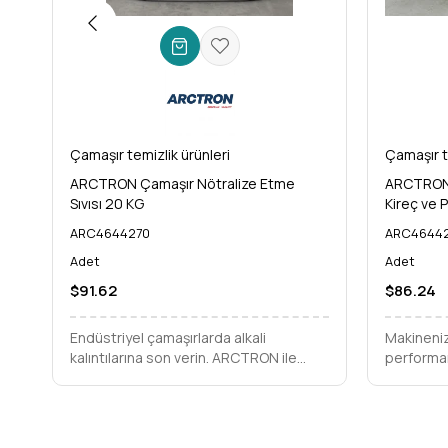
Çamaşır temizlik ürünleri
Çamaşır t
ARCTRON Çamaşır Nötralize Etme
ARCTRON 
Sıvısı 20 KG
Kireç ve 
ARC4644270
ARC46442
Adet
Adet
$91.62
$86.24
Endüstriyel çamaşırlarda alkali
Makineniz
kalıntılarına son verin. ARCTRON ile
performan
kumaşlarınızın ömrünü uzatın,
ARCTRON 
parlaklığını koruyun ve kusursuz
makineler
temizliği deneyimleyin.
ömürlü ko