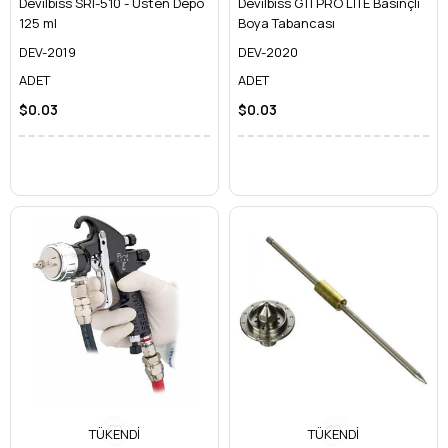
Devilbiss SRI-510 - Üsten Depo
Devilbiss GTI PRO LİTE Basınçlı
125 ml
Boya Tabancası
DEV-2019
DEV-2020
ADET
ADET
$0.03
$0.03
TÜKENDI
TÜKENDI