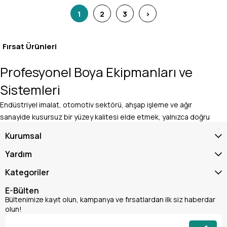
1
2
3
>
Fırsat Ürünleri
Profesyonel Boya Ekipmanları ve
Sistemleri
Endüstriyel imalat, otomotiv sektörü, ahşap işleme ve ağır
sanayide kusursuz bir yüzey kalitesi elde etmek, yalnızca doğru
kimyasalları değil, aynı zamanda yüksek performanslı
kullanmayı
Kurumsal
boya ekipmanları
Yardım
gerektirir. Sıradan aletler boya sarfiyatını artırıp yüzey hatalarına
Kategoriler
yol açarken, Teknik Dünya güvencesiyle sunulan profesyonel
,
boya ekipmanları
E-Bülten
Bültenimize kayıt olun, kampanya ve fırsatlardan ilk siz haberdar
olun!
optimum atomizasyon ve ergonomik kullanım sunarak
projelerinizi en üst seviyeye taşır.