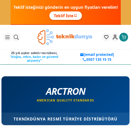
Teklif isteğinizi gönderin en uygun fiyatları verelim!
Teklif İste
25 yılı aşkın sektör tecrübesi,
[email protected]
"doğru, etkin, kalıcı ve güvenli
0507 135 15 15
alışveriş"
ARCTRON
AMERICAN QUALITY STANDARDS
TEKNİKDÜNYA RESMİ TÜRKİYE DİSTRİBÜTÖRÜ