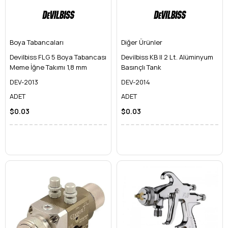
Boya Tabancaları
Diğer Ürünler
Devilbiss FLG 5 Boya Tabancası
Devilbiss KB II 2 Lt. Alüminyum
Meme İğne Takımı 1,8 mm
Basınçlı Tank
DEV-2013
DEV-2014
ADET
ADET
$0.03
$0.03