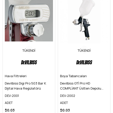
TÜKENDI
TÜKENDI
Hava Filtreleri
Boya Tabancaları
Devilbiss Digi Pro 503 Bar K
Devilbiss GTİ Pro HD
Dijital Hava Regülatörü
COMPLİANT Üstten Depolu
Boya Tabancası
DEV-2001
DEV-2002
ADET
ADET
$0.03
$0.03