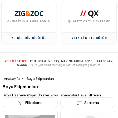
//
QX
ZIG
&
ZOC
ADHESIVES & LUBRICANTS
QUALITY OF THE EXTREME
YETKİLİ DİSTRİBÜTÖR
YETKİLİ DİSTRİBÜTÖR
YETKİLİ SATICI:
CETA FORM, İZELTAŞ, MAKİNA TAKIM, BOSCH, KARBOSAN,
OSAKA
ve 25 yılı aşkın tecrübeyle tüm endüstriyel çözümler.
Anasayfa
Boya Ekipmanları
Boya Ekipmanları
Boya Hazneleri
Diğer Ürünler
Boya Tabancaları
Hava Filtreleri
Filtreleme
Sıralama