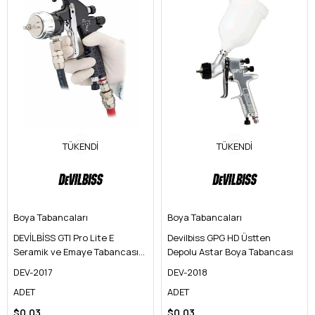
TÜKENDI
TÜKENDI
Boya Tabancaları
Boya Tabancaları
DEVİLBİSS GTI Pro Lite E
Devilbiss GPG HD Üstten
Seramik ve Emaye Tabancası
Depolu Astar Boya Tabancası
(Sertleştirilmiş Çelik İğne)
DEV-2017
DEV-2018
ADET
ADET
$0.03
$0.03