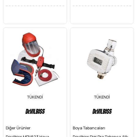
TÜKENDI
TÜKENDI
Diğer Ürünler
Boya Tabancaları
Devilbiss MPV623 Hava
Devilbiss Digi Pro Tabanca Altı