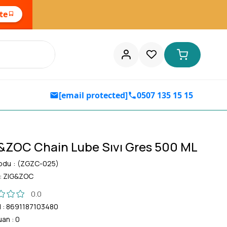
ste
[email protected]
0507 135 15 15
&ZOC Chain Lube Sıvı Gres 500 ML
odu
(ZGZC-025)
:
ZIG&ZOC
0.0
d
:
8691187103480
uan
:
0