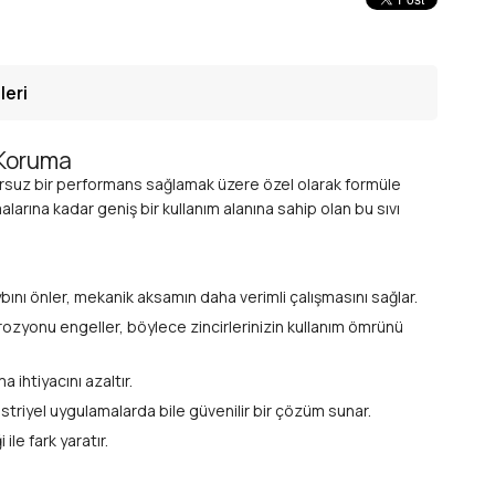
leri
 Koruma
ursuz bir performans sağlamak üzere özel olarak formüle
larına kadar geniş bir kullanım alanına sahip olan bu sıvı
ını önler, mekanik aksamın daha verimli çalışmasını sağlar.
orozyonu engeller, böylece zincirlerinizin kullanım ömrünü
 ihtiyacını azaltır.
triyel uygulamalarda bile güvenilir bir çözüm sunar.
le fark yaratır.
mesine de yardımcı olur, böylece temiz bir çalışma ortamı