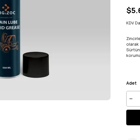
$5.
KDV Da
Zincirl
olarak 
Sürtünm
koruma
Adet