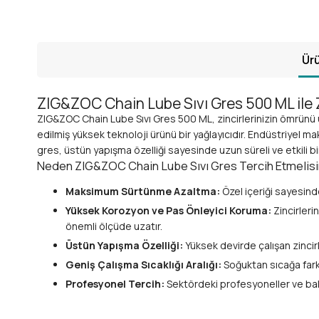
Ürü
ZIG&ZOC Chain Lube Sıvı Gres 500 ML ile
ZIG&ZOC Chain Lube Sıvı Gres 500 ML, zincirlerinizin ömrünü
edilmiş yüksek teknoloji ürünü bir yağlayıcıdır. Endüstriyel m
gres, üstün yapışma özelliği sayesinde uzun süreli ve etkili bi
Neden ZIG&ZOC Chain Lube Sıvı Gres Tercih Etmelisi
Maksimum Sürtünme Azaltma:
Özel içeriği sayesind
Yüksek Korozyon ve Pas Önleyici Koruma:
Zincirleri
önemli ölçüde uzatır.
Üstün Yapışma Özelliği:
Yüksek devirde çalışan zincirl
Geniş Çalışma Sıcaklığı Aralığı:
Soğuktan sıcağa farkl
Profesyonel Tercih:
Sektördeki profesyoneller ve bakım
ZIG&ZOC Chain Lube Sıvı Gres, sadece yağlama sağlamakla kalm