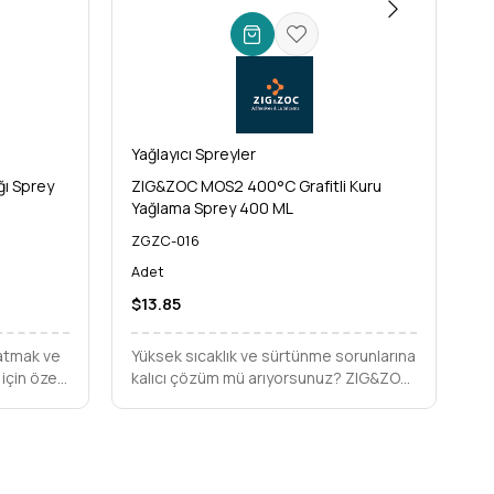
Yağlayıcı Spreyler
Ya
ğı Sprey
ZIG&ZOC MOS2 400°C Grafitli Kuru
Z
Yağlama Sprey 400 ML
S
ZGZC-016
Z
Adet
A
$13.85
$
zatmak ve
Yüksek sıcaklık ve sürtünme sorunlarına
Yü
için özel
kalıcı çözüm mü arıyorsunuz? ZIG&ZOC
et
lah Tüfek
MOS2 400°C Grafitli Kuru Yağlama
t
a son,
Sprey, metal parçalarınızı aşınmadan
Z-
deyin.
koruyarak ekipman ömrünü uzatır.
uz
p