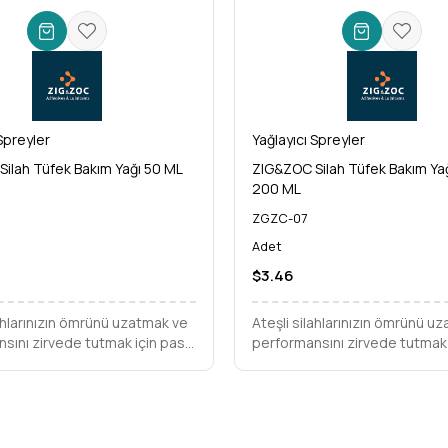
Spreyler
Yağlayıcı Spreyler
ilah Tüfek Bakım Yağı 50 ML
ZIG&ZOC Silah Tüfek Bakım Ya
200 ML
ZGZC-07
Adet
$3.46
lahlarınızın ömrünü uzatmak ve
Ateşli silahlarınızın ömrünü u
sını zirvede tutmak için pas
performansını zirvede tutmak 
ona karşı üstün koruma mı
olarak geliştirildi. ZIG&ZOC Si
uz? ZIG&ZOC Silah Tüfek
Bakım Yağı Sprey ile korozyon
ı 50 ML, hassas
pürüzsüz çalışmaya merhaba 
ları kusursuzca yağlayarak
 güvenilirliği garanti eder.