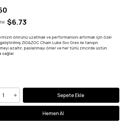
60
$6.73
hil
erinizin ömrünü uzatmak ve performansını artırmak için özel
geliştirilmiş ZIG&ZOC Chain Lube Sıvı Gres ile tanışın.
eyi azaltır, paslanmayı önler ve her türlü zincirde üstün
 sağlar.