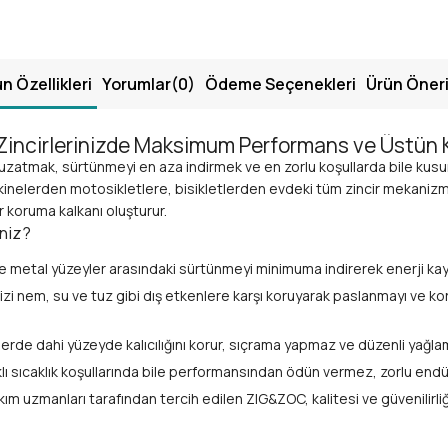
n Özellikleri
Yorumlar
(0)
Ödeme Seçenekleri
Ürün Öneri
 Zincirlerinizde Maksimum Performans ve Üstün
 uzatmak, sürtünmeyi en aza indirmek ve en zorlu koşullarda bile kus
akinelerden motosikletlere, bisikletlerden evdeki tüm zincir mekanizma
r koruma kalkanı oluşturur.
niz?
e metal yüzeyler arasındaki sürtünmeyi minimuma indirerek enerji kayb
nizi nem, su ve tuz gibi dış etkenlere karşı koruyarak paslanmayı ve k
erde dahi yüzeyde kalıcılığını korur, sıçrama yapmaz ve düzenli yağlama
ı sıcaklık koşullarında bile performansından ödün vermez, zorlu endüs
 uzmanları tarafından tercih edilen ZIG&ZOC, kalitesi ve güvenilirliği i
az, aynı zamanda zincirlerinizde birikmiş kir ve tortuların temizlen