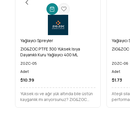
Yağlayıcı Spreyler
Yağlayıcı 
ZIG&ZOC PTFE 300 Yüksek Isıya
ZIG&ZOC S
Dayanıklı Kuru Yağlayıcı 400 ML
ZGZC-05
ZGZC-06
Adet
Adet
$10.39
$1.73
Yüksek ısı ve ağır yük altında bile üstün
Ateşli si
kayganlık mı arıyorsunuz? ZIG&ZOC
performan
PTFE 300 Kuru Yağlayıcı ile endüstriyel
ve korozy
ekipmanlarınızın ömrünü uzatın,
arıyorsun
verimliliği maksimize edin.
Bakım Yağ
mekanizma
her atışta