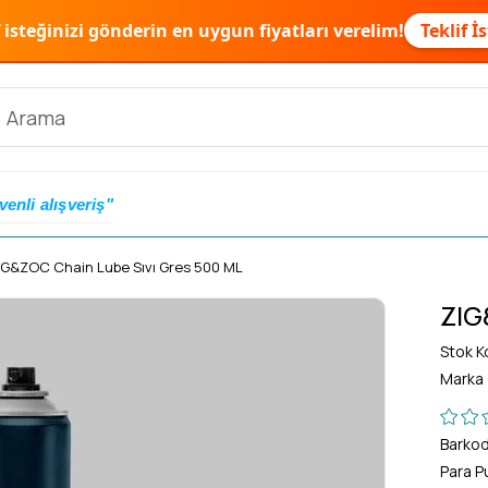
f isteğinizi gönderin en uygun fiyatları verelim!
Teklif İ
venli alışveriş"
IG&ZOC Chain Lube Sıvı Gres 500 ML
ZIG
Stok K
Marka
Barko
Para P