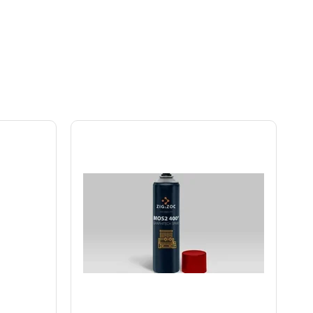
maksimum verimle çalışmasını sağlar. Uzun kullanım ömrü
rmak ve bakım ihtiyaçlarını minimize etmek için ZIG&ZOC Chain