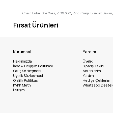
Chain Lube
,
Sıvı Gres
,
ZIG&ZOC
,
Zincir Yağı
,
Bisiklet Bakım
,
Fırsat Ürünleri
Kurumsal
Yardım
Hakkımızda
Üyelik
İade & Değişim Politikası
Sipariş Takibi
Satış Sözleşmesi
Adreslerim
Üyelik Sözleşmesi
Yardım
Gizlilik Politikası
Hediye Çeklerim
KVKK Metni
Whatsapp Deste
İletişim