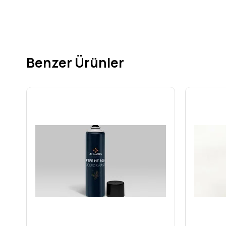
sunar. Orijinal ürün garantisi ile sunulan bu ürün, yüksek day
vadeden formülü ile yatırımınızın karşılığını fazlasıyla alırsı
Lube Sıvı Gres 500 ML, en doğru seçimdir. Şimdi sepete ekle
Ağırlık
50
Benzer Ürünler