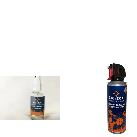
anıklılığı sayesinde bakım maliyetlerinizi düşürür ve ekipmanlarınızın 
nız. Zincirlerinizin geleceğini güvence altına almak, performansını artı
yin ve ekipmanlarınızın gücünü hissedin!
0 ml