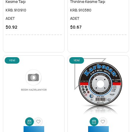
Kesme Taşı
Thinline Kesme Taşı
KRB.910910
KRB.910380
ADET
ADET
$0.92
$0.67
YENI
YENI
ÜRÜN
ÜRÜN