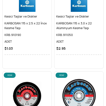
Kesici Taşlar ve Diskler
Kesici Taşlar ve Diskler
KARBOSAN 115 x 2,5 x 22 İnox
KARBOSAN 115 x 3,0 x 22
Kesme Taşı
Alüminyum Kesme Taşı
KRB.910190
KRB.911050
ADET
ADET
$1.03
$2.95
YENI
YENI
ÜRÜN
ÜRÜN