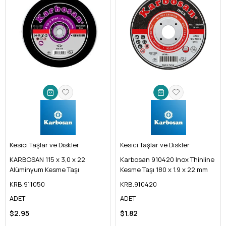
Kesici Taşlar ve Diskler
Kesici Taşlar ve Diskler
KARBOSAN 115 x 3,0 x 22
Karbosan 910420 Inox Thinline
Alüminyum Kesme Taşı
Kesme Taşı 180 x 1.9 x 22 mm
KRB.911050
KRB.910420
ADET
ADET
$2.95
$1.82