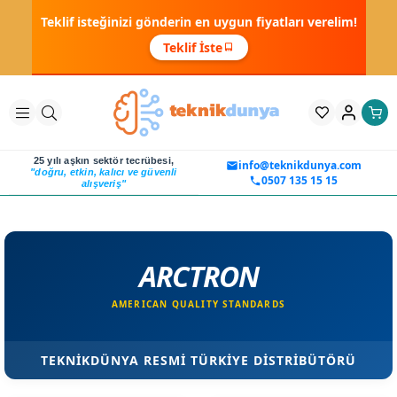
Teklif isteğinizi gönderin en uygun fiyatları verelim!
Teklif İste
25 yılı aşkın sektör tecrübesi,
info@teknikdunya.com
"doğru, etkin, kalıcı ve güvenli
0507 135 15 15
alışveriş"
ARCTRON
AMERICAN QUALITY STANDARDS
TEKNİKDÜNYA RESMİ TÜRKİYE DİSTRİBÜTÖRÜ