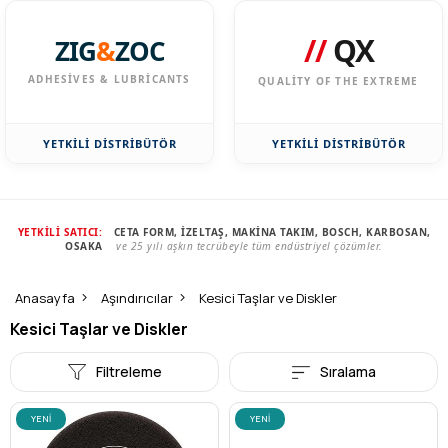
//
QX
ZIG
&
ZOC
ADHESIVES & LUBRICANTS
QUALITY OF THE EXTREME
YETKİLİ DİSTRİBÜTÖR
YETKİLİ DİSTRİBÜTÖR
YETKİLİ SATICI:
CETA FORM, İZELTAŞ, MAKİNA TAKIM, BOSCH, KARBOSAN,
OSAKA
ve 25 yılı aşkın tecrübeyle tüm endüstriyel çözümler.
Anasayfa
Aşındırıcılar
Kesici Taşlar ve Diskler
Kesici Taşlar ve Diskler
Filtreleme
Sıralama
YENI
YENI
ÜRÜN
ÜRÜN