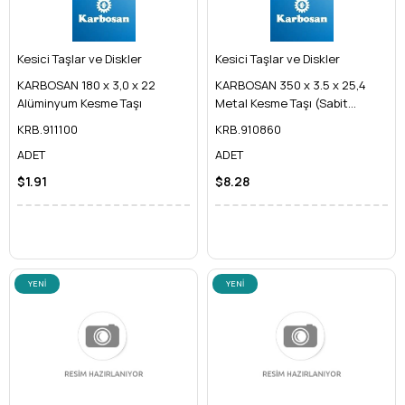
Kesici Taşlar ve Diskler
Kesici Taşlar ve Diskler
KARBOSAN 180 x 3,0 x 22
KARBOSAN 350 x 3.5 x 25,4
Alüminyum Kesme Taşı
Metal Kesme Taşı (Sabit
Tezgah İçin)
KRB.911100
KRB.910860
ADET
ADET
$1.91
$8.28
YENI
YENI
ÜRÜN
ÜRÜN