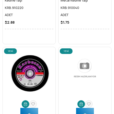
Kesme Taşı
Metal Kesme Taşı
KRB.910220
KRB.910040
ADET
ADET
$2.88
$1.75
YENI
YENI
ÜRÜN
ÜRÜN