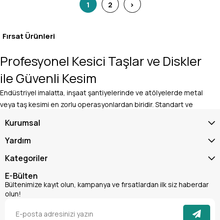
1
2
>
Fırsat Ürünleri
Profesyonel Kesici Taşlar ve Diskler
ile Güvenli Kesim
Endüstriyel imalatta, inşaat şantiyelerinde ve atölyelerde metal
veya taş kesimi en zorlu operasyonlardan biridir. Standart ve
kalitesiz diskler yüksek devirlerde çabuk erir, tehlikeli bir şekilde
Kurumsal
parçalanma riski taşır ve iş parçasında aşırı ısınmaya bağlı
yanıklara (menevişlenme) yol açar. Teknik Dünya güvencesiyle
Yardım
sunulan uluslararası iş güvenliği standartlarına (EN 12413) uygun
Kategoriler
profesyonel
, maksimum kullanıcı güvenliği ile pürüzsüz kesim
kesici taşlar ve diskler
E-Bülten
Bültenimize kayıt olun, kampanya ve fırsatlardan ilk siz haberdar
olun!
performansını bir araya getirerek üretim hızınızı zirveye taşır.
Peki, piyasada satılan sıradan ürünlere kıyasla sitemizde yer alan