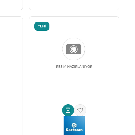
YENI
ÜRÜN