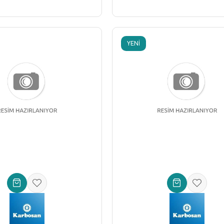
YENI
ÜRÜN