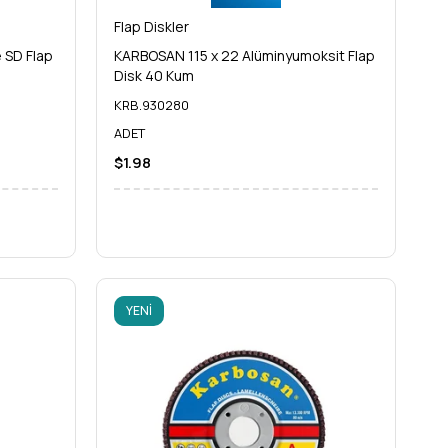
Flap Diskler
 SD Flap
KARBOSAN 115 x 22 Alüminyumoksit Flap
Disk 40 Kum
KRB.930280
ADET
$1.98
YENI
ÜRÜN