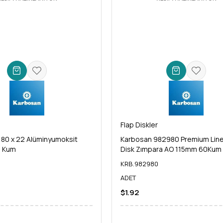
Flap Diskler
80 x 22 Alüminyumoksit
Karbosan 982980 Premium Line
0 Kum
Disk Zımpara AO 115mm 60Kum
KRB.982980
ADET
$1.92