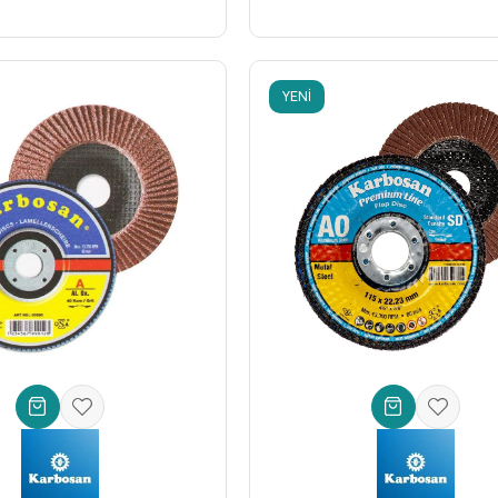
YENI
ÜRÜN