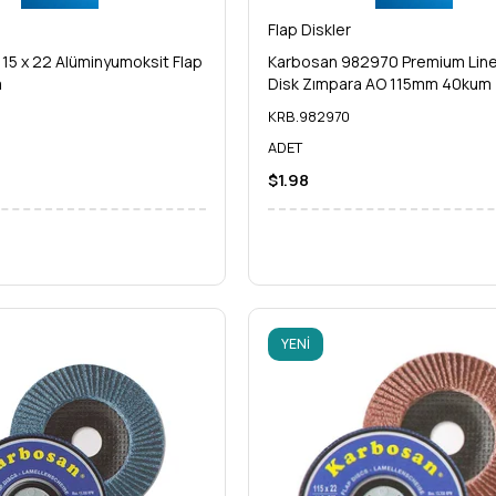
Flap Diskler
5 x 22 Alüminyumoksit Flap
Karbosan 982970 Premium Line
m
Disk Zımpara AO 115mm 40kum
KRB.982970
ADET
$1.98
YENI
ÜRÜN