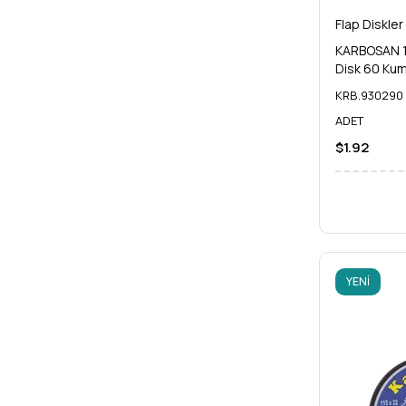
Flap Diskler
KARBOSAN 11
Disk 60 Ku
KRB.930290
ADET
$1.92
YENI
ÜRÜN