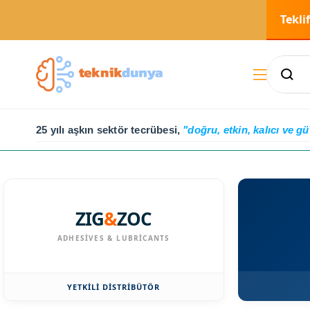
Tekli
25 yılı aşkın sektör tecrübesi,
"doğru, etkin, kalıcı ve gü
ZIG
&
ZOC
ADHESIVES & LUBRICANTS
YETKİLİ DİSTRİBÜTÖR