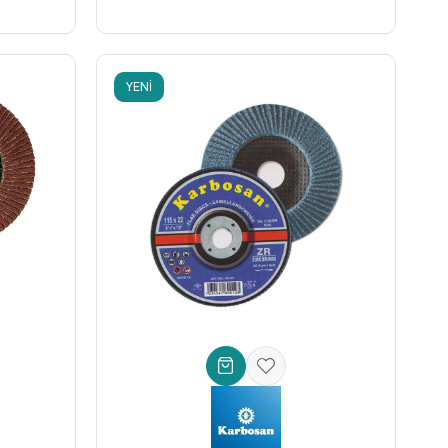
YENI
ÜRÜN