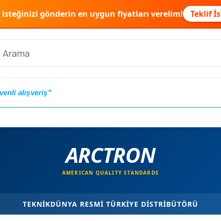
f isteğinizi gönderin en uygun fiyatları verelim!
Teklif İ
venli alışveriş"
ARCTRON
AMERICAN QUALITY STANDARDS
TEKNİKDÜNYA RESMİ TÜRKİYE DİSTRİBÜTÖRÜ