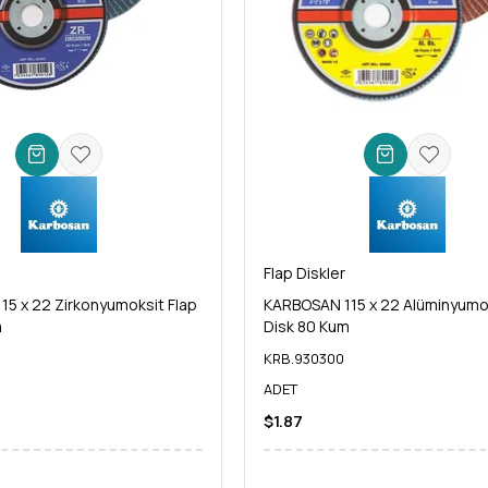
Flap Diskler
5 x 22 Zirkonyumoksit Flap
KARBOSAN 115 x 22 Alüminyumok
m
Disk 80 Kum
KRB.930300
ADET
$1.87