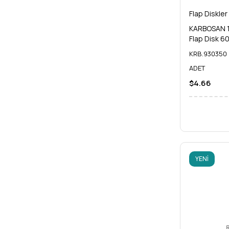
Flap Diskler
KARBOSAN 1
Flap Disk 6
KRB.930350
ADET
$4.66
YENI
ÜRÜN