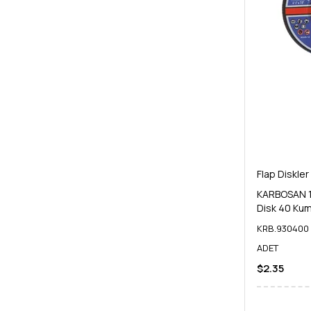
Flap Diskler
KARBOSAN 11
Disk 40 Ku
KRB.930400
ADET
$2.35