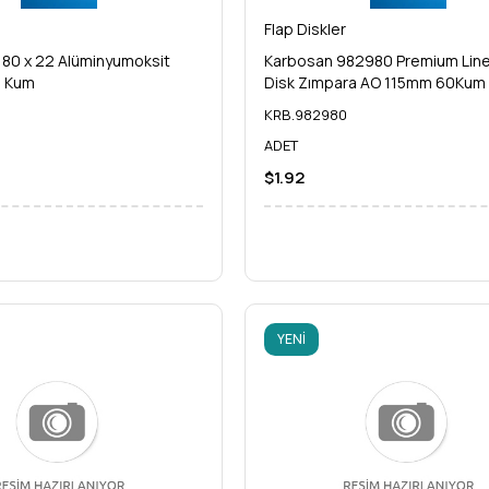
Flap Diskler
80 x 22 Alüminyumoksit
Karbosan 982980 Premium Line
0 Kum
Disk Zımpara AO 115mm 60Kum
KRB.982980
ADET
$1.92
YENI
ÜRÜN