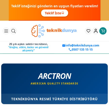
Teklif isteğinizi gönderin en uygun fiyatları verelim!
Teklif İste
25 yılı aşkın sektör tecrübesi,
info@teknikdunya.com
"doğru, etkin, kalıcı ve güvenli
0507 135 15 15
alışveriş"
ARCTRON
AMERICAN QUALITY STANDARDS
TEKNİKDÜNYA RESMİ TÜRKİYE DİSTRİBÜTÖRÜ