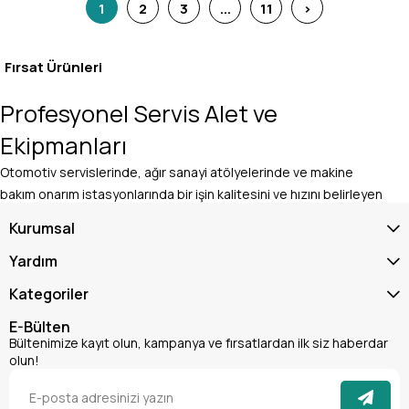
1
2
3
...
11
>
Fırsat Ürünleri
Profesyonel Servis Alet ve
Ekipmanları
Otomotiv servislerinde, ağır sanayi atölyelerinde ve makine
bakım onarım istasyonlarında bir işin kalitesini ve hızını belirleyen
en önemli faktör, ustanın tecrübesi kadar kullandığı ekipmanın da
Kurumsal
profesyonelliğidir. Hatalı toleranslara sahip standart aletler;
yalama olan cıvatalara, kırılan parçalara ve saatlerce süren ekstra
Yardım
işçiliklere neden olur. Teknik Dünya güvencesiyle sunulan
Kategoriler
endüstriyel
, en zorlu sökme, takma, test ve onarım
servis alet ve ekipmanları
E-Bülten
Bültenimize kayıt olun, kampanya ve fırsatlardan ilk siz haberdar
olun!
operasyonlarını hatasız, hızlı ve yüksek iş güvenliği
standartlarında tamamlamanız için özel olarak tasarlanmıştır.