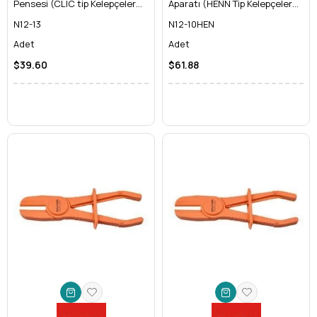
Pensesi (CLIC tip Kelepçeler
Aparatı (HENN Tip Kelepçeler
için)
için) - 100 mm
N12-13
N12-10HEN
Adet
Adet
$39.60
$61.88