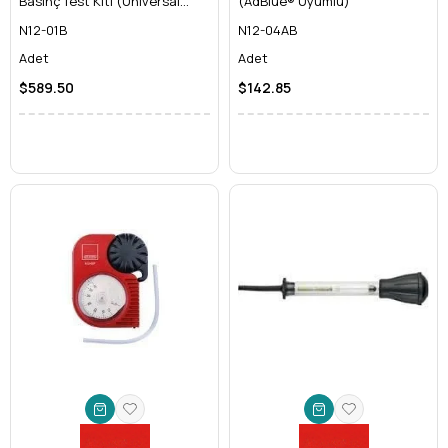
Basınç Test Kiti (Universal
(AdBlue® Uyumlu)
Adaptörler)
N12-01B
N12-04AB
Adet
Adet
$589.50
$142.85