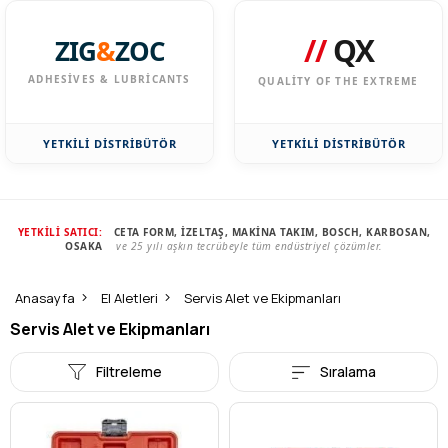
//
QX
ZIG
&
ZOC
ADHESIVES & LUBRICANTS
QUALITY OF THE EXTREME
YETKİLİ DİSTRİBÜTÖR
YETKİLİ DİSTRİBÜTÖR
YETKİLİ SATICI:
CETA FORM, İZELTAŞ, MAKİNA TAKIM, BOSCH, KARBOSAN,
OSAKA
ve 25 yılı aşkın tecrübeyle tüm endüstriyel çözümler.
Anasayfa
El Aletleri
Servis Alet ve Ekipmanları
Servis Alet ve Ekipmanları
Filtreleme
Sıralama