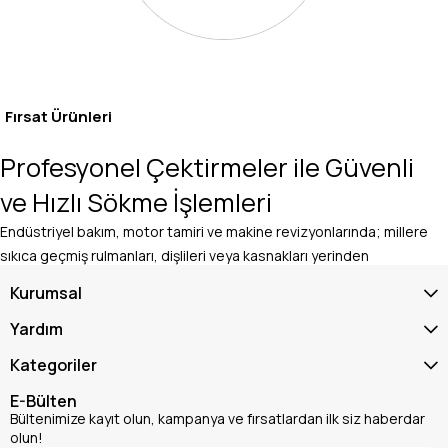
Fırsat Ürünleri
Profesyonel Çektirmeler ile Güvenli
ve Hızlı Sökme İşlemleri
Endüstriyel bakım, motor tamiri ve makine revizyonlarında; millere
sıkıca geçmiş rulmanları, dişlileri veya kasnakları yerinden
çıkarmak en zorlu aşamalardan biridir. Bu parçaları çekiçle veya
Kurumsal
ilkel yöntemlerle sökmeye çalışmak, pahalı makine millerinin
eğilmesine, yatakların bozulmasına ve iş kazalarına yol açar.
Yardım
Teknik Dünya güvencesiyle sunulan profesyonel
, gücü doğrudan
Kategoriler
çektirmeler
E-Bülten
Bültenimize kayıt olun, kampanya ve fırsatlardan ilk siz haberdar
ve dengeli bir şekilde hedefe uygulayarak, parçaları çevreye ve
olun!
ana mile hiçbir zarar vermeden saniyeler içinde sökmenizi sağlar.