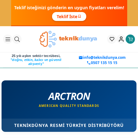
Teklif isteğinizi gönderin en uygun fiyatları verelim!
Teklif İste
25 yılı aşkın sektör tecrübesi,
info@teknikdunya.com
"doğru, etkin, kalıcı ve güvenli
0507 135 15 15
alışveriş"
ARCTRON
AMERICAN QUALITY STANDARDS
TEKNİKDÜNYA RESMİ TÜRKİYE DİSTRİBÜTÖRÜ