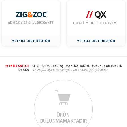
//
QX
ZIG
&
ZOC
ADHESIVES & LUBRICANTS
QUALITY OF THE EXTREME
YETKİLİ DİSTRİBÜTÖR
YETKİLİ DİSTRİBÜTÖR
YETKİLİ SATICI:
CETA FORM, İZELTAŞ, MAKİNA TAKIM, BOSCH, KARBOSAN,
OSAKA
ve 25 yılı aşkın tecrübeyle tüm endüstriyel çözümler.