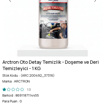
Arctron Oto Detay Temizlik - Doşeme ve Deri
Temizleyici - 1 KG
Stok Kodu
(ARC 200492_37316)
Marka
:
ARCTRON
1.0
Barkod
:
8691187114455
Para Puan
:
0