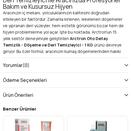
Deri Temizleyici ile Aracınızda Profesyonel
Bakım ve Kusursuz Hijyen
Aracınızın iç mekanı, yolculuklarınızın kalitesini doğrudan
etkileyen bir faktördür. Zamanla kirlenen, lekelenen döşemeler
ve yıpranan deri yüzeyler, hem estetik görünümü bozar hem de
hijyen problemlerine yol açar. İşte bu noktada, Arctron'un 15
yıllık sektör deneyimiyle geliştirilen
Arctron Oto Detay
Temizlik - Döşeme ve Deri Temizleyici - 1 KG
ürünü devreye
giriyor. Bu özel formül, aracınızın kumaş döşemelerinden hakiki
derisine, suni deriden vinil yüzeylere kadar tüm iç mekan
detaylarında derinlemesine ve nazik bir temizlik sunar.
Yorumlar
(0)
Aracınızın ilk günkü temiz ve ferah haline kavuşması için
tasarlanan bu ürün, inatçı kirleri, yağ lekelerini ve kötü kokuları
Ödeme Seçenekleri
etkili bir şekilde giderirken, yüzeylerin doğal yapısını korur.
Neden Arctron Oto Detay Temizlik?
Ürün Önerileri
Arctron, profesyonel oto detaycıların ve bilinçli araç
sahiplerinin güvenle tercih ettiği bir markadır. Bu ürün, sadece
Benzer Ürünler
bir temizleyici olmanın ötesinde, aracınızın iç mekanına bir
bakım kürü sunar. Piyasadaki sıradan ürünlerin aksine, Arctron
formülü:
Derinlemesine Temizlik:
Kumaş döşemelerdeki,