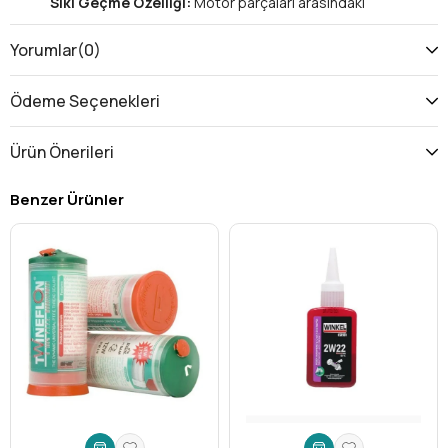
Sıkı Geçme Özelliği:
Motor parçaları arasındaki
sürtünmeyi azaltarak aşınmayı engeller.
Uzun Ömürlü Motor:
Motor ömrünüzü uzatarak bakım
Yorumlar
(0)
maliyetlerinizi düşürür.
Yakıt Tasarrufu:
Daha az yakıt tüketimi ile cüzdanınızı
Ödeme Seçenekleri
korur.
En Son Teknoloji:
Gelişmiş formülü sayesinde
Ürün Önerileri
motorunuza maksimum koruma sağlar.
Teknik Özellikler:
Benzer Ürünler
Viskozite:
6W20
Ambalaj:
250 ML
Uygulama Alanları:
Binek otomobiller, hafif ticari araçlar
Standartlar:
API SN, ILSAC GF-6A
Kullanım Alanları:
Binek Otomobiller:
Tüm benzinli ve dizel motorlu binek
araçlarda güvenle kullanılabilir.
Hafif Ticari Araçlar:
Minibüs, panelvan gibi hafif ticari
araçlar için idealdir.
Müşteri Faydaları:
Daha az bakım masrafı:
Motor ömrünü uzatarak bakım
maliyetlerinizi azaltır.