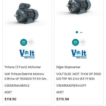
Trifaze (3 Fazlı) Motorlar
Diğer Ekipmanlar
Volt Trifaze Elektrik Motoru
VOLT ELEK. MOT. 1.1 KW 2P 3000
0.18 Kw 4P 1500D/D Trf 63 Gmm
D/D TRF 80 2/4V IE3 YY B34
IE2
V2EA63M4AB342
V3EA80M2FB3440YY
ADET
ADET
$118.50
$170.98