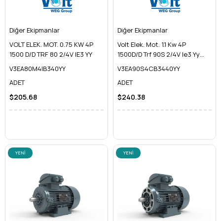
Diğer Ekipmanlar
Diğer Ekipmanlar
VOLT ELEK. MOT. 0.75 KW 4P
Volt Elek. Mot. 1.1 Kw 4P
1500 D/D TRF 80 2/4V IE3 YY
1500D/D Trf 90S 2/4V Ie3 Yy
B34
V3EA80M4IB340YY
V3EA90S4CB3440YY
ADET
ADET
$205.68
$240.38
YENI
YENI
ÜRÜN
ÜRÜN