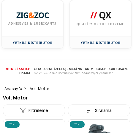
//
QX
ZIG
&
ZOC
ADHESIVES & LUBRICANTS
QUALITY OF THE EXTREME
YETKİLİ DİSTRİBÜTÖR
YETKİLİ DİSTRİBÜTÖR
YETKİLİ SATICI:
CETA FORM, İZELTAŞ, MAKİNA TAKIM, BOSCH, KARBOSAN,
OSAKA
ve 25 yılı aşkın tecrübeyle tüm endüstriyel çözümler.
Anasayfa
Volt Motor
Volt Motor
Filtreleme
Sıralama
YENI
YENI
ÜRÜN
ÜRÜN