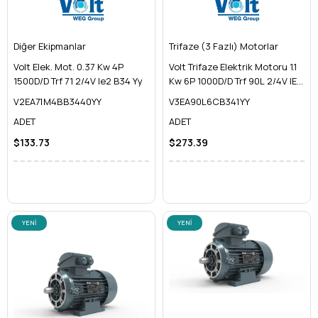
Diğer Ekipmanlar
Trifaze (3 Fazlı) Motorlar
Volt Elek. Mot. 0.37 Kw 4P
Volt Trifaze Elektrik Motoru 1.1
1500D/D Trf 71 2/4V Ie2 B34 Yy
Kw 6P 1000D/D Trf 90L 2/4V IE3
Yy
V2EA71M4BB3440YY
V3EA90L6CB341YY
ADET
ADET
$133.73
$273.39
YENI
YENI
ÜRÜN
ÜRÜN