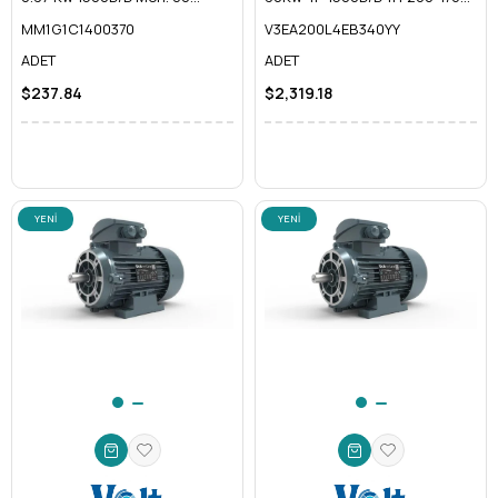
Gövde
IE3
MM1G1C1400370
V3EA200L4EB340YY
ADET
ADET
$237.84
$2,319.18
YENI
YENI
ÜRÜN
ÜRÜN