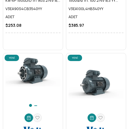
Kw 4P 1500D/D Trf 90S 2/4V IE3
1500d/d Trf. 100 2/4v IE3 YY
Yy B35
V3EA100L4HB340YY
V3EA90S4CB3540YY
V3EA100L4HB340YY
ADET
ADET
$253.08
$385.97
YENI
YENI
ÜRÜN
ÜRÜN