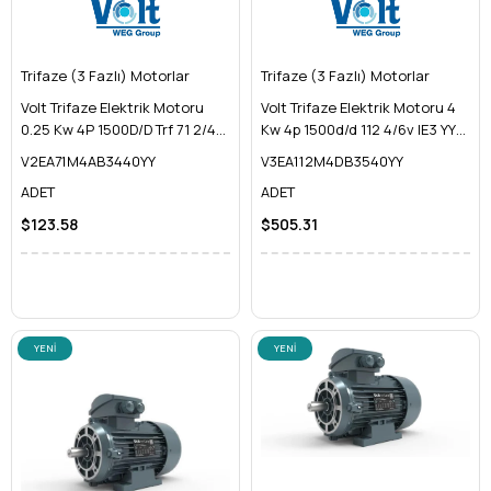
Trifaze (3 Fazlı) Motorlar
Trifaze (3 Fazlı) Motorlar
Volt Trifaze Elektrik Motoru
Volt Trifaze Elektrik Motoru 4
0.25 Kw 4P 1500D/D Trf 71 2/4V
Kw 4p 1500d/d 112 4/6v IE3 YY
IE2 B34 Yy
b35
V2EA71M4AB3440YY
V3EA112M4DB3540YY
ADET
ADET
$123.58
$505.31
YENI
YENI
ÜRÜN
ÜRÜN