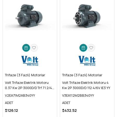
Trifaze (3 Fazlı) Motorlar
Trifaze (3 Fazlı) Motorlar
Volt Trifaze Elektrik Motoru
Volt Trifaze Elektrik Motoru 4
0.37 Kw 2P 3000D/D Trf 71 2/4V
Kw 2P 3000D/D 112 4/6V IE3 YY
IE2 Yy
V2EA71M2AB340YY
V3EA112M2BB340YY
ADET
ADET
$126.12
$432.52