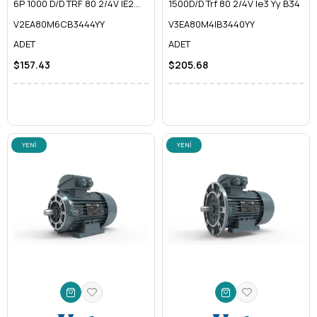
6P 1000 D/D TRF 80 2/4V IE2
1500D/D Trf 80 2/4V Ie3 Yy B34
B34 YY
V2EA80M6CB3444YY
V3EA80M4IB3440YY
ADET
ADET
$157.43
$205.68
YENI
YENI
ÜRÜN
ÜRÜN