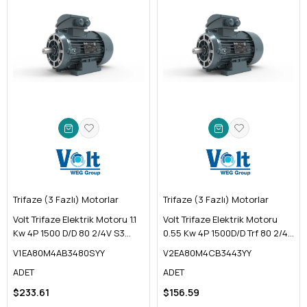
ÜRÜN
ÜRÜN
Trifaze (3 Fazlı) Motorlar
Trifaze (3 Fazlı) Motorlar
Volt Trifaze Elektrik Motoru 1.1
Volt Trifaze Elektrik Motoru
Kw 4P 1500 D/D 80 2/4V S3
0.55 Kw 4P 1500D/D Trf 80 2/4V
%75 Sy Yy B34
IE2 Yy B34
V1EA80M4AB3480SYY
V2EA80M4CB3443YY
ADET
ADET
$233.61
$156.59