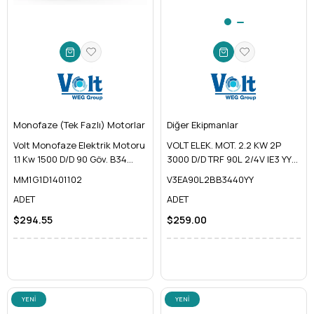
Monofaze (Tek Fazlı) Motorlar
Diğer Ekipmanlar
Volt Monofaze Elektrik Motoru
VOLT ELEK. MOT. 2.2 KW 2P
1.1 Kw 1500 D/D 90 Göv. B34
3000 D/D TRF 90L 2/4V IE3 YY
MM1G1D1401102
B34
MM1G1D1401102
V3EA90L2BB3440YY
ADET
ADET
$294.55
$259.00
YENI
YENI