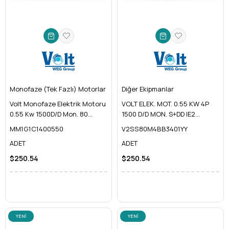
Monofaze (Tek Fazlı) Motorlar
Diğer Ekipmanlar
Volt Monofaze Elektrik Motoru
VOLT ELEK. MOT. 0.55 KW 4P
0.55 Kw 1500D/D Mon. 80
1500 D/D MON. S+DD IE2
Gövde
KOMPAKT 80 YY B34
MM1G1C1400550
V2SS80M4BB3401YY
ADET
ADET
$250.54
$250.54
YENI
YENI
ÜRÜN
ÜRÜN