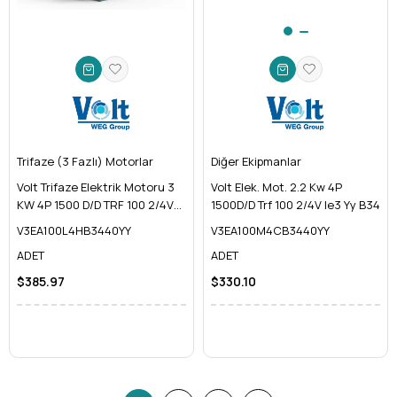
Trifaze (3 Fazlı) Motorlar
Diğer Ekipmanlar
Volt Trifaze Elektrik Motoru 3
Volt Elek. Mot. 2.2 Kw 4P
KW 4P 1500 D/D TRF 100 2/4V
1500D/D Trf 100 2/4V Ie3 Yy B34
IE3 YY B34
V3EA100L4HB3440YY
V3EA100M4CB3440YY
ADET
ADET
$385.97
$330.10