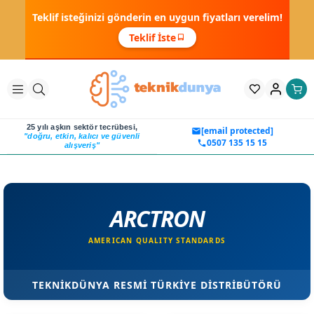
Teklif isteğinizi gönderin en uygun fiyatları verelim!
Teklif İste
25 yılı aşkın sektör tecrübesi,
[email protected]
"doğru, etkin, kalıcı ve güvenli
0507 135 15 15
alışveriş"
ARCTRON
AMERICAN QUALITY STANDARDS
TEKNİKDÜNYA RESMİ TÜRKİYE DİSTRİBÜTÖRÜ