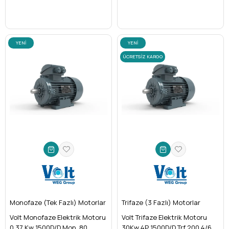
YENI
YENI
ÜRÜN
ÜRÜN
ÜCRETSIZ KARGO
Monofaze (Tek Fazlı) Motorlar
Trifaze (3 Fazlı) Motorlar
Volt Monofaze Elektrik Motoru
Volt Trifaze Elektrik Motoru
0.37 Kw 1500D/D Mon. 80
30Kw 4P 1500D/D Trf 200 4/6V