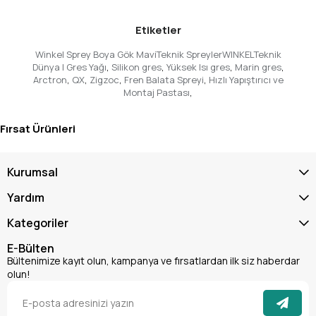
mükemmel sonuçlar verir.
Ürünümüz, tüm uluslararası standartlara uygundur.
Etiketler
Tecrübeli ekibimiz, ürün seçiminde ve uygulamasında
size yardımcı olmak için her zaman hazırdır.
Winkel Sprey Boya Gök MaviTeknik SpreylerWINKELTeknik
Winkel Sprey Boya Gök Mavi ile hayalinizdeki rengi
Dünya | Gres Yağı
,
Silikon gres
,
Yüksek Isı gres
,
Marin gres
,
gerçeğe dönüştürün!
Arctron
,
QX
,
Zigzoc
,
Fren Balata Spreyi
,
Hızlı Yapıştırıcı ve
Montaj Pastası
,
Sipariş için hemen bizimle iletişime geçin!
Fırsat Ürünleri
Kurumsal
Yardım
Kategoriler
E-Bülten
Bültenimize kayıt olun, kampanya ve fırsatlardan ilk siz haberdar
olun!