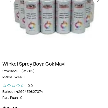
Winkel Sprey Boya Gök Mavi
Stok Kodu
(W5015)
Marka
:
WINKEL
0.0
Barkod
:
4260439827074
Para Puan
:
0