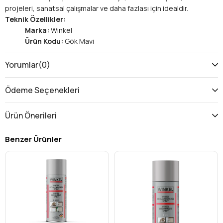
projeleri, sanatsal çalışmalar ve daha fazlası için idealdir.
Teknik Özellikler:
Marka:
Winkel
Ürün Kodu:
Gök Mavi
Renk:
Gök Mavi
Ambalaj:
400 ml
Yorumlar
(0)
Bitiş:
Mat
Kullanım Alanları:
Metal, ahşap, plastik ve cam
Ödeme Seçenekleri
Özellikler:
Yüksek pigment içeriği
Ürün Önerileri
Pürüzsüz yüzey kaplaması
Hızlı kuruma
Benzer Ürünler
Mükemmel örtücülük
Dayanıklı ve uzun ömürlü
Kolay kullanım
Çevre dostu
Kullanım Talimatları:
Boyayacağınız yüzeyi temiz, kuru ve yağsız
olduğundan emin olun.
Spreyi iyice çalkalayın.