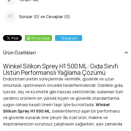
Sorular (0) ve Cevaplar (0)
WhatsApp
Telegram
Ürün Özellikleri
Winkel Silikon Sprey H1 500 ML: Gıda Sınıfı
Üstün Performanslı Yağlama Çözümü
Endüstriyel üretim süreçlerinde verimlilik, güvenlik ve uzun
ömürlülük, işletmelerin öncelikli hedeflerindendir. Özellikle gıda,
içecek, ilaç ve kozmetik gibi hassas sektörlerde, kullanılan tüm
yardımcı ürünlerin en yüksek hijyen ve güvenlik standartlarına
uygun olması hayati önem taşır. İşte bu noktada,
Winkel
Silikon Sprey H1 500 ML
, beklentilerinizi aşan bir performans
ve güvenlik sunarak öne çıkıyor. Bu özel ürün, makine ve
ekipmanlarınızın sorunsuz çalışmasını sağlarken, aynı zamanda
operasyonel güvenliğinizi de garanti altına alıyor. İşletmenizin