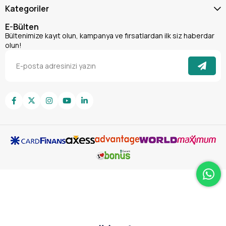
ihtiyaçlarınız için güvenlidir.
Kategoriler
Renksiz, Kokusuz ve Leke Bırakmaz:
Uygulandığı
yüzeylerde estetik bir görünüm bozukluğuna neden
E-Bülten
olmaz, hijyenik ve temiz bir çalışma ortamı sağlar.
Temiz
Bültenimize kayıt olun, kampanya ve fırsatlardan ilk siz haberdar
olun!
yağlayıcı
arayanlar için biçilmiş kaftan.
Anti-statik Özellikler:
Statik elektrik birikimini
azaltmaya yardımcı olarak hassas ekipmanları korur.
Winkel Silikon Sprey H1 500 ML'nin Kullanım Alanları
Bu çok yönlü
endüstriyel silikon sprey
, farklı sektörlerde
geniş bir yelpazede uygulama alanı bulur:
Gıda ve İçecek Endüstrisi:
Konveyör bantları
, dolum
ve
paketleme makineleri
, kesme bıçakları, O-ringler,
contalar ve hareketli parçaların yağlanmasında kullanılır.
Gıda sektörü yağlayıcı
gereksinimlerinizi karşılar.
İlaç ve Kozmetik Sanayi:
Üretim ve ambalaj
makinelerindeki kayar yüzeyler, kılavuzlar ve hafif yük
altında çalışan mekanizmaların yağlanmasında.
Farmasötik yağlayıcı
olarak idealdir.
Plastik ve Kauçuk Endüstrisi:
Enjeksiyon kalıplarında
kalıp ayırıcı
olarak, kauçuk profillerin montajında
kolaylaştırıcı olarak.