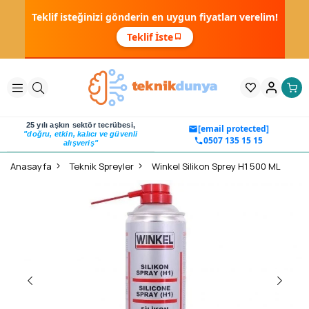
Teklif isteğinizi gönderin en uygun fiyatları verelim!
Teklif İste
25 yılı aşkın sektör tecrübesi,
[email protected]
"doğru, etkin, kalıcı ve güvenli
0507 135 15 15
alışveriş"
Anasayfa
Teknik Spreyler
Winkel Silikon Sprey H1 500 ML