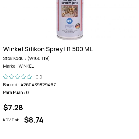
Winkel Silikon Sprey H1 500 ML
Stok Kodu
(W160 119)
Marka
:
WINKEL
0.0
Barkod
:
4260439829467
Para Puan
:
0
$7.28
$8.74
KDV Dahil