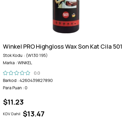
Winkel PRO Highgloss Wax Son Kat Cila 501
Stok Kodu
(W130 195)
Marka
:
WINKEL
0.0
Barkod
:
4260439827890
Para Puan
:
0
$11.23
$13.47
KDV Dahil