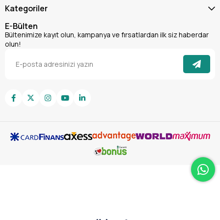
Koruma Süresi:
Ortalama 3-6 ay (kullanım sıklığı ve
Kategoriler
çevresel koşullara bağlı olarak değişiklik gösterebilir).
Hacim:
500 ml (Standart profesyonel kullanım hacmi).
E-Bülten
Uygulama Yöntemi:
El ile mikrofiber uygulama pedi veya
Bültenimize kayıt olun, kampanya ve fırsatlardan ilk siz haberdar
olun!
polisaj makinesi ile uygulanabilir.
Efekt:
Derin ayna parlaklığı, uzun süreli su iticilik
(hidrofobik etki), UV ışınlarına karşı güçlü koruma.
Neden Winkel PRO Highgloss Wax Son Kat
Cila 501 Tercih Etmelisiniz?
Piyasada pek çok cila ürünü bulunurken, Winkel PRO 501 kendini
kalitesi, üstün performansı ve kullanıcı dostu yapısıyla ayrıştırır.
Sadece estetik bir dokunuş değil, aynı zamanda aracınızın
boyası için uzun vadeli, maliyet etkin bir yatırım sunar. Aracınıza
gösterdiğiniz özenin karşılığını fazlasıyla alacağınızdan emin
olabilirsiniz.
Müşteri Memnuniyeti Odaklı:
Ekonomik Çözüm:
Uzun süreli koruma sayesinde daha
az sıklıkta uygulama gerektirir, böylece hem
zamanınızdan hem de paranızdan tasarruf edersiniz.
Profesyonel Sonuçlar Evinizde:
Artık pahalı detailing
merkezlerine gitmenize gerek yok. Kendi aracınıza