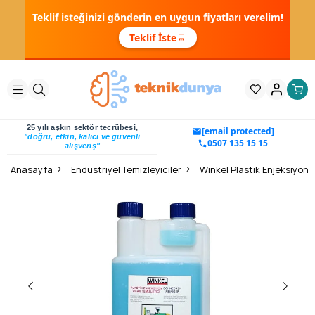
Teklif isteğinizi gönderin en uygun fiyatları verelim!
Teklif İste
25 yılı aşkın sektör tecrübesi,
[email protected]
"doğru, etkin, kalıcı ve güvenli
0507 135 15 15
alışveriş"
Anasayfa
Endüstriyel Temizleyiciler
Winkel Plastik Enjeksiyon