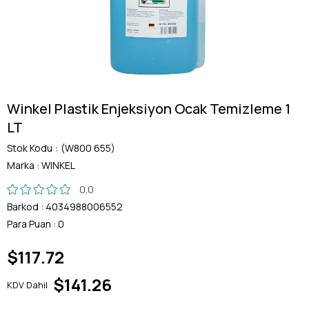
Winkel Plastik Enjeksiyon Ocak Temizleme 1
LT
Stok Kodu
(W800 655)
Marka
:
WINKEL
0.0
Barkod
:
4034988006552
Para Puan
:
0
$117.72
$141.26
KDV Dahil