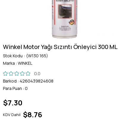
Winkel Motor Yağı Sızıntı Önleyici 300 ML
Stok Kodu
(W130 165)
Marka
:
WINKEL
0.0
Barkod
:
4260439824608
Para Puan
:
0
$7.30
$8.76
KDV Dahil