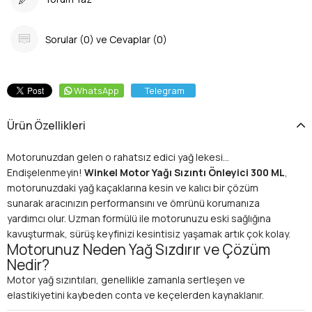
Sorular (0) ve Cevaplar (0)
WhatsApp
Telegram
Ürün Özellikleri
Motorunuzdan gelen o rahatsız edici yağ lekesi...
Endişelenmeyin!
Winkel Motor Yağı Sızıntı Önleyici 300 ML
,
motorunuzdaki yağ kaçaklarına kesin ve kalıcı bir çözüm
sunarak aracınızın performansını ve ömrünü korumanıza
yardımcı olur. Uzman formülü ile motorunuzu eski sağlığına
kavuşturmak, sürüş keyfinizi kesintisiz yaşamak artık çok kolay.
Motorunuz Neden Yağ Sızdırır ve Çözüm
Nedir?
Motor yağ sızıntıları, genellikle zamanla sertleşen ve
elastikiyetini kaybeden conta ve keçelerden kaynaklanır.
Yüksek sıcaklık, yoğun çalışma koşulları, aşınma ve yıpranma gibi