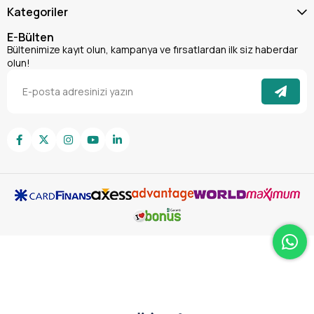
Winkel Motor Yağı Sızıntı Önleyici 300 ML Özellikleri:
Kategoriler
Hacim:
300 ML (bir uygulama için ideal miktar, çoğu
binek araç motoruna yeterlidir).
E-Bülten
Formül:
Kauçuk ve plastik esaslı contaları ve keçeleri
Bültenimize kayıt olun, kampanya ve fırsatlardan ilk siz haberdar
olun!
yenileyen, özel olarak geliştirilmiş kimyasal bileşenler
içerir.
Etki Mekanizması:
Contaların doğal yollarla şişmesini ve
eski elastikiyetine kavuşmasını sağlayarak mikro
çatlakları ve sızıntı noktalarını etkili bir şekilde kapatır.
Uygulama Alanı:
Tüm binek araçları, hafif ticari araçlar
ve ağır vasıtalardaki benzinli ve dizel motorlar için
uygundur.
Kullanım Talimatları:
Motorunuzun sıcak ve çalışır durumda olduğundan emin
olun.
Winkel Motor Yağı Sızıntı Önleyici 300 ML
ürününü
motor yağı dolum kapağından doğrudan motor yağına
ekleyin.
Ürünün motor yağına tam olarak karışması için motoru
ekledikten sonra yaklaşık 5-10 dakika çalışır vaziyette
bırakın.