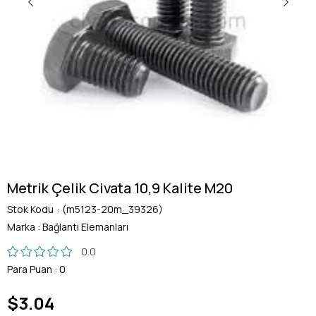
Metrik Çelik Civata 10,9 Kalite M20
Stok Kodu
(m5123-20m_39326)
Marka
:
Bağlantı Elemanları
0.0
Para Puan
:
0
$3.04