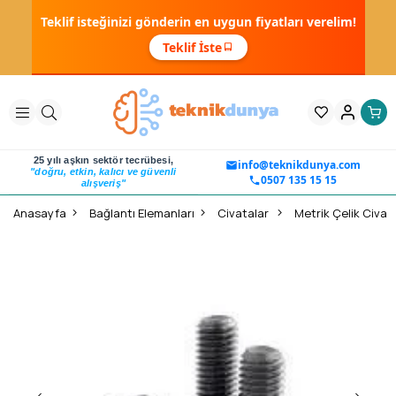
Teklif isteğinizi gönderin en uygun fiyatları verelim!
Teklif İste
25 yılı aşkın sektör tecrübesi,
info@teknikdunya.com
"doğru, etkin, kalıcı ve güvenli
0507 135 15 15
alışveriş"
Anasayfa
Bağlantı Elemanları
Civatalar
Metrik Çelik Civata