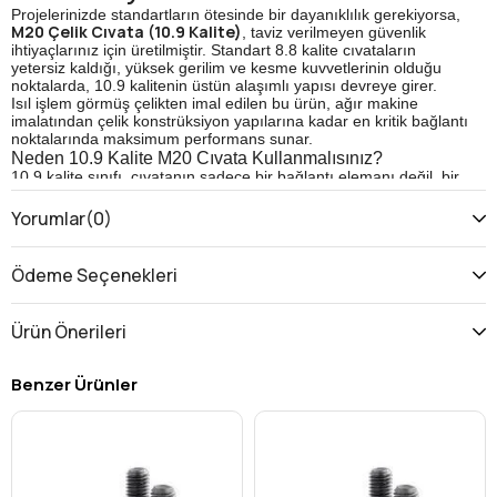
Projelerinizde standartların ötesinde bir dayanıklılık gerekiyorsa,
M20 Çelik Cıvata (10.9 Kalite)
, taviz verilmeyen güvenlik
ihtiyaçlarınız için üretilmiştir. Standart 8.8 kalite cıvataların
yetersiz kaldığı, yüksek gerilim ve kesme kuvvetlerinin olduğu
noktalarda, 10.9 kalitenin üstün alaşımlı yapısı devreye girer.
Isıl işlem görmüş çelikten imal edilen bu ürün, ağır makine
imalatından çelik konstrüksiyon yapılarına kadar en kritik bağlantı
noktalarında maksimum performans sunar.
Neden 10.9 Kalite M20 Cıvata Kullanmalısınız?
10.9 kalite sınıfı, cıvatanın sadece bir bağlantı elemanı değil, bir
güvenlik unsuru olduğunu kanıtlar. İşte bu ürünün teknik
üstünlükleri:
Yorumlar
(0)
Maksimum Çekme Dayanımı:
10.9 sınıfı, cıvatanın 1000
N/mm² (MPa) çekme dayanımına sahip olduğunu gösterir.
Bu, tonlarca yüke maruz kaldığında bile formunu koruyan
Ödeme Seçenekleri
olağanüstü bir güç demektir.
Yüksek Akma Sınırı:
Malzemenin %90 oranında
esnemeden yük taşıyabildiğini (900 N/mm²) garanti eder.
Ürün Önerileri
Aşırı yük altında bile kalıcı deformasyona uğramaz,
bağlantınız gevşemez.
Kırılmaya Karşı Direnç:
Sertleştirilmiş yapısı sayesinde,
Benzer Ürünler
ani darbelerde ve şok yüklemelerde (örneğin iş
makinelerinde) sıradan demir cıvatalar gibi anında
kopmaz.
Hassas Diş Yapısı:
Metrik diş standartlarına (ISO/DIN) tam
uyumlu üretimi sayesinde somun ve dişli yuvalara
pürüzsüzce oturur, montaj sırasında sarmayı (diş
kapmayı) engeller.