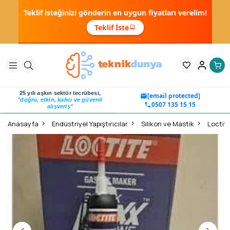
Teklif isteğinizi gönderin en uygun fiyatları verelim!
Teklif İste
25 yılı aşkın sektör tecrübesi,
[email protected]
"doğru, etkin, kalıcı ve güvenli
0507 135 15 15
alışveriş"
Anasayfa
Endüstriyel Yapıştırıcılar
Silikon ve Mastik