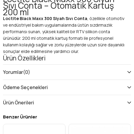
Sıvı Conta – Otomatik Kartuş
200 ml
Loctite Black Maxx 300 Siyah Sıvı Conta
, özellikle otomotiv
ve endüstriyel bakım uygulamalarında üstün sızdırmazlık
performansı sunan, yüksek kaliteli bir RTV silikon conta
ürünüdür. 200 ml otomatik kartuş formatı ile profesyonel
kullanım kolaylığı sağlar ve zorlu yüzeylerde uzun süre dayanıklı
sonuçlar elde edilmesine yardımcı olur.
Ürün Özellikleri
Renk:
Siyah
Ambalaj:
200 ml otomatik kartuş
Yorumlar
(0)
Kürlenme Tipi:
Nötr RTV silikon
Çalışma Sıcaklığı:
-50°C ile +300°C arası (kısa süreli
Ödeme Seçenekleri
daha yüksek ısı dayanımı)
Koku ve Buhar:
Düşük; nötr kürleme sayesinde metal,
Ürün Önerileri
plastik ve elektronik yüzeylerde güvenli kullanım
Esneklik:
Titreşimli ve hareketli parçalarda çatlama
Benzer Ürünler
yapmadan dayanım
Kimyasal Direnç:
Yağlara, soğutma sıvılarına, greslere
ve otomotiv kimyasallarına karşı yüksek direnç