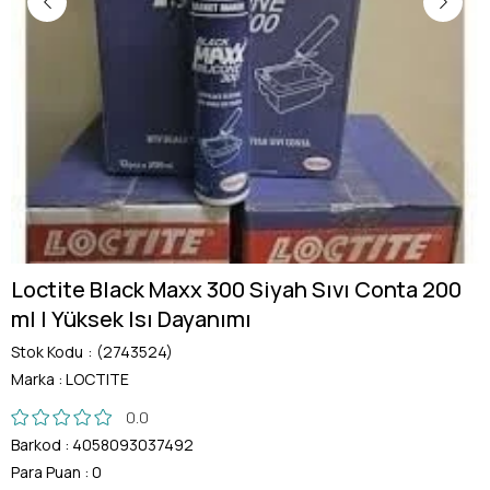
Loctite Black Maxx 300 Siyah Sıvı Conta 200
ml | Yüksek Isı Dayanımı
Stok Kodu
(2743524)
Marka
:
LOCTITE
0.0
Barkod
:
4058093037492
Para Puan
:
0