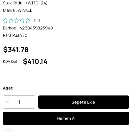
Stok Kodu
(W170 124)
Marka
:
WINKEL
0.0
Barkod
:
4260439825940
Para Puan
:
0
$341.78
$410.14
KDV Dahil
Adet