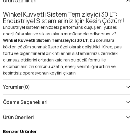
Ürün Özellikleri
Winkel Kuvvetli Sistem Temizleyici 30 LT:
Endüstriyel Sistemleriniz İçin Kesin Çözüm!
Endüstriyel sistemlerinizdeki performans düşüşleri, yüksek
enerji faturaları ve sık arızalarla mı mücadele ediyorsunuz?
Winkel Kuvvetli Sistem Temizleyici 30 LT
, bu sorunlara
kökten çözüm sunmak üzere özel olarak geliştirildi. Kireç, pas,
tortu ve diğer mineral birikintilerinin sistemleriniz üzerindeki
olumsuz etkilerini ortadan kaldıran bu güçlü formül ile
ekipmanlarınızın ömrünü uzatın, enerji verimliliğini artırın ve
kesintisiz operasyonun keyfini çıkarın.
Neden Winkel Kuvvetli Sistem Temizleyici
30 LT'yi Tercih Etmelisiniz?
Yorumlar
(0)
Üstün Temizleme Gücü:
Gelişmiş kimyasal yapısı
sayesinde, ısıtma ve soğutma sistemlerinde oluşan
Ödeme Seçenekleri
inatçı kireç, pas ve tortu tabakalarını derinlemesine
temizler. Bu sayede, su akışını ve ısı transferini
Ürün Önerileri
engelleyen tüm birikintiler ortadan kalkar.
Enerji Verimliliği Artışı:
Temizlenmiş boru hatları ve
Benzer Ürünler
eşanjörler, ısının veya soğuğun çok daha verimli