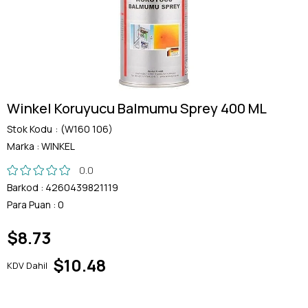
Winkel Koruyucu Balmumu Sprey 400 ML
Stok Kodu
(W160 106)
Marka
:
WINKEL
0.0
Barkod
:
4260439821119
Para Puan
:
0
$8.73
$10.48
KDV Dahil