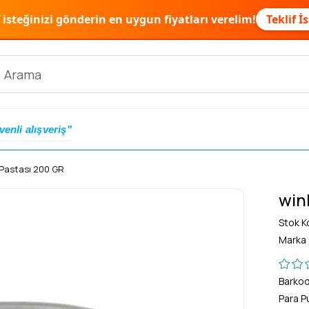
f isteğinizi gönderin en uygun fiyatları verelim!
Teklif İ
venli alışveriş"
Pastası 200 GR
win
Stok K
Marka
Barko
Para P