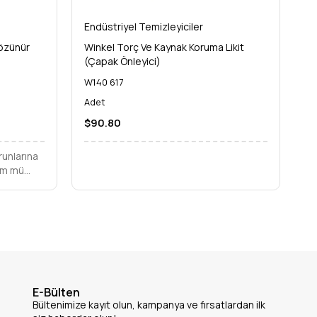
Endüstriyel Temizleyiciler
En
Çözünür
Winkel Torç Ve Kaynak Koruma Likit
WI
(Çapak Önleyici)
S
W140 617
W1
Adet
A
$90.80
$
runlarına
üm mü
 bio-
zlik
E-Bülten
Bültenimize kayıt olun, kampanya ve fırsatlardan ilk