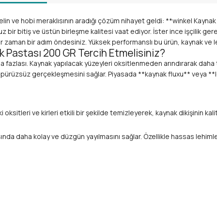
 ve hobi meraklısının aradığı çözüm nihayet geldi: **winkel Kaynak P
 bir bitiş ve üstün birleşme kalitesi vaat ediyor. İster ince işçilik 
her zaman bir adım öndesiniz. Yüksek performanslı bu ürün, kaynak ve l
k Pastası 200 GR Tercih Etmelisiniz?
fazlası. Kaynak yapılacak yüzeyleri oksitlenmeden arındırarak daha te
aha pürüzsüz gerçekleşmesini sağlar. Piyasada **kaynak fluxu** veya **l
itleri ve kirleri etkili bir şekilde temizleyerek, kaynak dikişinin kalites
sında daha kolay ve düzgün yayılmasını sağlar. Özellikle hassas lehim
irerek estetik ve mekanik olarak güçlü, sızdırmaz birleşmeler sunar. 
m ve bronz gibi demir dışı metallerin kaynak ve lehimleme işlemlerinde id
rdımcıdır.
ltarak hem zamandan hem de malzeme maliyetlerinden tasarruf etmenizi 