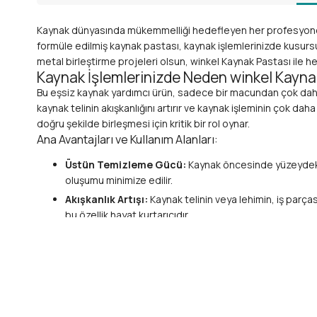
Kaynak dünyasında mükemmelliği hedefleyen her profesyonelin
formüle edilmiş kaynak pastası, kaynak işlemlerinizde kusursuz
metal birleştirme projeleri olsun, winkel Kaynak Pastası ile 
Kaynak İşlemlerinizde Neden winkel Kayna
Bu eşsiz kaynak yardımcı ürün, sadece bir macundan çok daha 
kaynak telinin akışkanlığını artırır ve kaynak işleminin çok d
doğru şekilde birleşmesi için kritik bir rol oynar.
Ana Avantajları ve Kullanım Alanları:
Üstün Temizleme Gücü:
Kaynak öncesinde yüzeydeki oks
oluşumu minimize edilir.
Akışkanlık Artışı:
Kaynak telinin veya lehimin, iş parça
bu özellik hayat kurtarıcıdır.
Kusursuz Birleşmeler:
Gözenek oluşumunu minimuma ind
sahiptir.
Çok Yönlü Kullanım:
Özellikle bakır kaynak, pirinç lehi
takı yapımı ve genel metal işleri için vazgeçilmez bir ya
Zaman ve Malzeme Tasarrufu:
Hatalı kaynakları aza