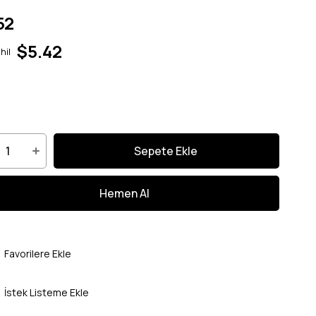
52
$5.42
hil
Favorilere Ekle
İstek Listeme Ekle