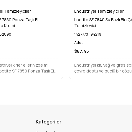
el Temizleyiciler
Endüstriyel Temizleyiciler
F 7850 Ponza Taşlı El
Loctite SF 7840 Su Bazlı Bio 
e Kremi
Temizleyici
52890
1427770_94219
Adet
$87.45
triyel kirler ellerinizde mi
Endüstriyel kir, yağ ve gres so
Loctite SF 7850 Ponza Taşlı El
çevre dostu ve güçlü bir çöz
 Kremi ile en inatçı yağ ve
arıyorsunuz? Loctite SF 7840,
le kolayca temizleyin, ellerinizi
çözünür formülüyle üstün temi
erahlatın.
performansı sunar.
Kategoriler