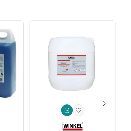
anıklı sonuçlar garanti eder.
apısı sayesinde kolayca taşınabilir ve depolanabilir. Yüksek
, zamanla performans kaybı yaşamasını engeller.
nde beklentilerinizi aşacak. Pas ve kirin kaynak kalitenizi
** ve **lehimleme teknikleri** için olmazsa olmaz bu ürünü