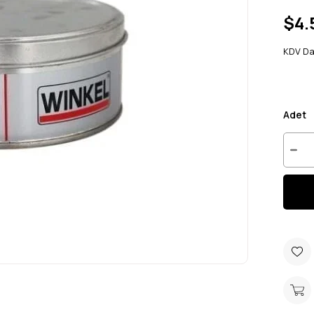
$4.
KDV Da
Adet