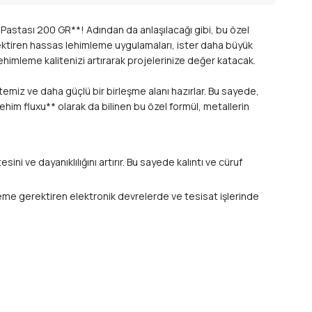
astası 200 GR**! Adından da anlaşılacağı gibi, bu özel
gerektiren hassas lehimleme uygulamaları, ister daha büyük
ehimleme kalitenizi artırarak projelerinize değer katacak.
miz ve daha güçlü bir birleşme alanı hazırlar. Bu sayede,
ehim fluxu** olarak da bilinen bu özel formül, metallerin
ini ve dayanıklılığını artırır. Bu sayede kalıntı ve cüruf
leme gerektiren elektronik devrelerde ve tesisat işlerinde
Bu, özellikle basınçlı boru sistemleri için hayati öneme
ealdir. Elektrik tesisatları, tesisatçılık, sanat projeleri,
sağlar. Tekrar işleme ihtiyacını ortadan kaldırır.