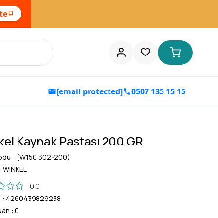
ste
[email protected]
0507 135 15 15
kel Kaynak Pastası 200 GR
odu
(W150 302-200)
:
WINKEL
0.0
d
:
4260439829238
uan
:
0