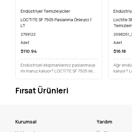
Endüstriyel Temizleyiciler
Endüstriy
LOCTITE SF 7505 Paslanma Önleyici 1
Loctite S
LT
Temizlem
2799122
2098251_
Adet
Adet
$110.94
$16.18
Endüstriyel ekipmanlarınız paslanmaya
Ağır endüs
mı maruz kalıyor? LOCTITE SF 7505 ile
kalıyor? 
yüzeylerinizi korozyona karşı anında ve
Temizleme
güvenle koruyun, ömrünü uzatın.
kirleri bi
Fırsat Ürünleri
yeniden f
Kurumsal
Yardım