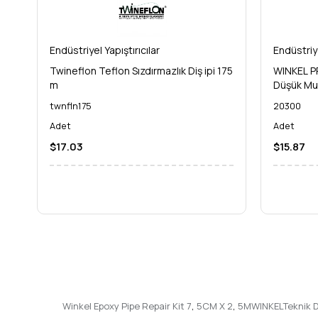
Endüstriyel Yapıştırıcılar
Endüstriye
Twineflon Teflon Sızdırmazlık Diş ipi 175
WINKEL PR
m
Düşük Mu
twnfln175
20300
Adet
Adet
$17.03
$15.87
Winkel Epoxy Pipe Repair Kit 7
,
5CM X 2
,
5MWINKELTeknik Dü