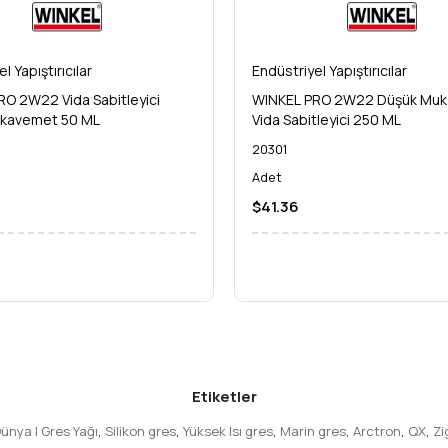
l Yapıştırıcılar
Endüstriyel Yapıştırıcılar
O 2W22 Vida Sabitleyici
WINKEL PRO 2W22 Düşük Mu
kavemet 50 ML
Vida Sabitleyici 250 ML
20301
Adet
$41.36
Etiketler
nya | Gres Yağı
,
Silikon gres
,
Yüksek Isı gres
,
Marin gres
,
Arctron
,
QX
,
Zi