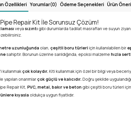
n Özellikleri
Yorumlar
(0)
Ödeme Seçenekleri
Ürün Öneri
Pipe Repair Kit İle Sorunsuz Çözüm!
tlaması
veya
sızıntı
gibi durumlarda tadilat masrafları ve suyun ziyan o
zebilirsiniz.
5 metre uzunluğunda
olan,
çeşitli boru türleri
için kullanılabilen bir
e
ine
sahiptir. Borunun üzerine sarıldığında, epoksi malzeme
hızla sert
'i kullanmak
çok kolaydır.
Kiti kullanmak için özel bir bilgi veya beceriy
le yapılan onarımlar
çok güçlü ve kalıcıdır.
Doğru şekilde uygulandığ
pe Repair Kit,
PVC, metal, bakır ve beton
gibi çeşitli boru türleri için 
ünlere kıyasla
oldukça uygun fiyatlıdır.
lanmak için şu adımları izleyin: