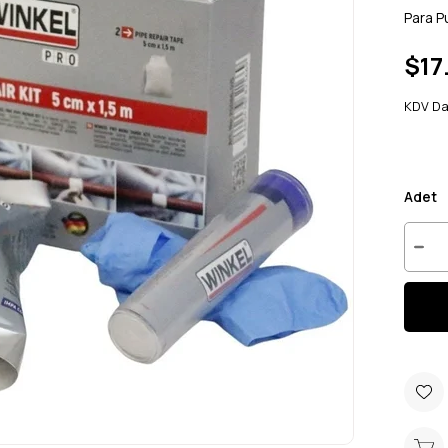
Para P
$17
KDV Da
Adet