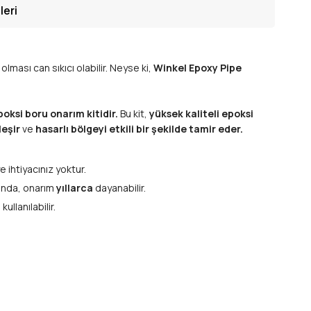
leri
lması can sıkıcı olabilir. Neyse ki,
Winkel Epoxy Pipe
poksi boru onarım kitidir.
Bu kit,
yüksek kaliteli epoksi
leşir
ve
hasarlı bölgeyi etkili bir şekilde tamir eder.
e ihtiyacınız yoktur.
ında, onarım
yıllarca
dayanabilir.
kullanılabilir.