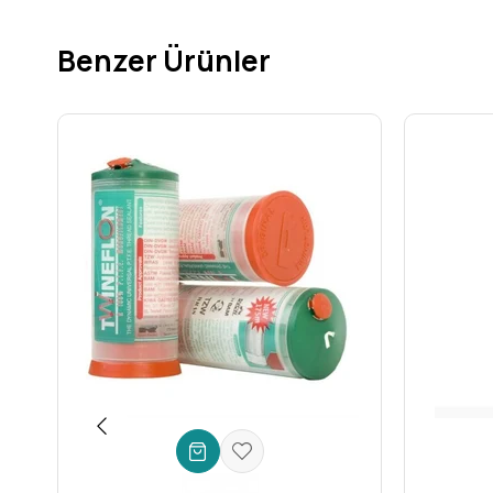
Karışımı hasarlı bölgeye uygulayın.
Epoksinin sertleşmesini bekleyin.
Benzer Ürünler
Winkel Epoxy Pipe Repair Kit ile yapabilecekleriniz:
Delik ve çatlakları onarın.
Sızıntıları durdurun.
Borularda oluşan aşınmayı ve yıpranmayı giderin.
Boru eklerini güçlendirin.
Winkel Epoxy Pipe Repair Kit ile borularınızdaki sorunlar
Teknikdunya.com'dan Winkel Epoxy Pipe Repair Kit'i Satı
Winkel Epoxy Pipe Repair Kit'i
teknikdunya.com
'dan
en uyg