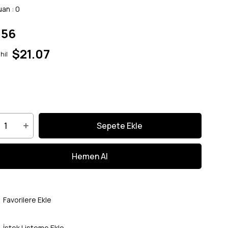
uan
:
0
.56
$21.07
hil
Favorilere Ekle
İstek Listeme Ekle