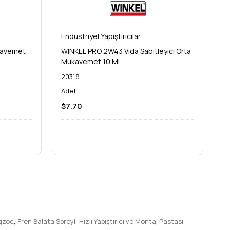
Endüstriyel Yapıştırıcılar
En
kavemet
WINKEL PRO 2W43 Vida Sabitleyici Orta
WI
Mukavemet 10 ML
M
20318
2
Adet
A
$7.70
$
gzoc
,
Fren Balata Spreyi
,
Hızlı Yapıştırıcı ve Montaj Pastası
,