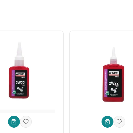
ı kalıcı olarak çözün ve tesisat masraflarından tasarruf edin!
n Alın!
un fiyatla
satın alabilirsiniz. Hemen sipariş verin ve borularınızdaki 