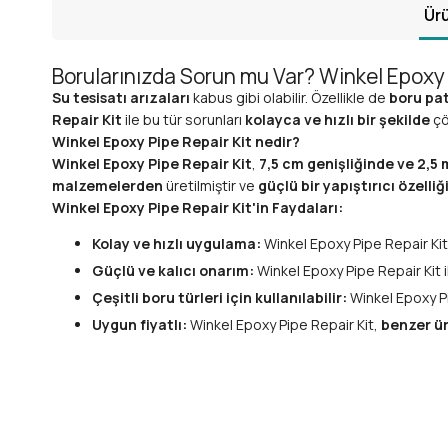
Ürü
Borularınızda Sorun mu Var? Winkel Epoxy 
Su tesisatı arızaları
kabus gibi olabilir. Özellikle de
boru pa
Repair Kit
ile bu tür sorunları
kolayca ve hızlı bir şekilde
çö
Winkel Epoxy Pipe Repair Kit nedir?
Winkel Epoxy Pipe Repair Kit
,
7,5 cm genişliğinde ve 2,
malzemelerden
üretilmiştir ve
güçlü bir yapıştırıcı özelliğ
Winkel Epoxy Pipe Repair Kit'in Faydaları:
Kolay ve hızlı uygulama:
Winkel Epoxy Pipe Repair Kit
Güçlü ve kalıcı onarım:
Winkel Epoxy Pipe Repair Kit i
Çeşitli boru türleri için kullanılabilir:
Winkel Epoxy Pi
Uygun fiyatlı:
Winkel Epoxy Pipe Repair Kit,
benzer ür
Winkel Epoxy Pipe Repair Kit Nasıl Kullanılır?
Winkel Epoxy Pipe Repair Kit'i kullanmak
çok kolaydır.
Kiti kul
Hasarlı bölgeyi temizleyin ve kurulayın.
Epoksi reçinesini ve sertleştiriciyi karıştırın.