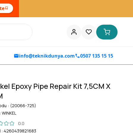
ste
info@teknikdunya.com
0507 135 15 15
kel Epoxy Pipe Repair Kit 7,5CM X
M
odu
(20066-725)
:
WINKEL
0.0
d
:
4260439821683