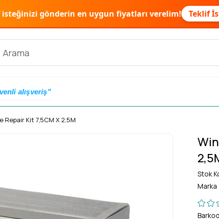
f isteğinizi gönderin en uygun fiyatları verelim!
Teklif İ
venli alışveriş"
e Repair Kit 7,5CM X 2,5M
Win
2,5
Stok K
Marka
Barko