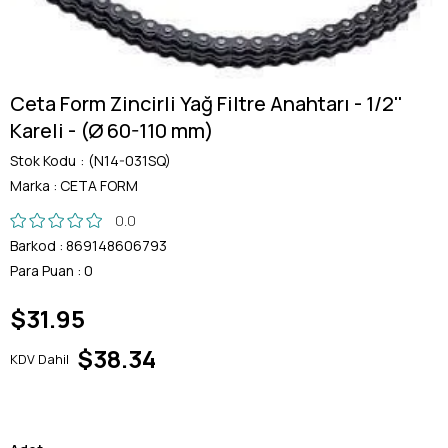
Ceta Form Zincirli Yağ Filtre Anahtarı - 1/2''
Kareli - (Ø 60-110 mm)
Stok Kodu
(N14-031SQ)
Marka
:
CETA FORM
0.0
Barkod
:
869148606793
Para Puan
:
0
$31.95
$38.34
KDV Dahil