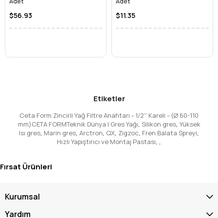
Adet
Adet
$56.93
$11.35
Etiketler
Ceta Form Zincirli Yağ Filtre Anahtarı - 1/2'' Kareli - (Ø 60-110
mm)CETA FORMTeknik Dünya | Gres Yağı
,
Silikon gres
,
Yüksek
Isı gres
,
Marin gres
,
Arctron
,
QX
,
Zigzoc
,
Fren Balata Spreyi
,
Hızlı Yapıştırıcı ve Montaj Pastası
,
,
Fırsat Ürünleri
Kurumsal
Yardım