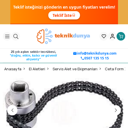
Teklif isteğinizi gönderin en uygun fiyatları verelim!
Teklif İste
25 yılı aşkın sektör tecrübesi,
info@teknikdunya.com
"doğru, etkin, kalıcı ve güvenli
0507 135 15 15
alışveriş"
Anasayfa
El Aletleri
Servis Alet ve Ekipmanları