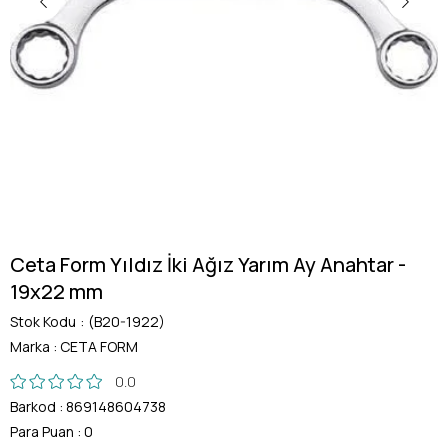
Ceta Form Yıldız İki Ağız Yarım Ay Anahtar -
19x22 mm
Stok Kodu
(B20-1922)
Marka
:
CETA FORM
0.0
Barkod
:
869148604738
Para Puan
:
0