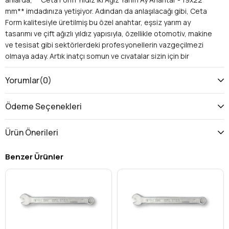
mm** imdadınıza yetişiyor. Adından da anlaşılacağı gibi, Ceta
Form kalitesiyle üretilmiş bu özel anahtar, eşsiz yarım ay
tasarımı ve çift ağızlı yıldız yapısıyla, özellikle otomotiv, makine
ve tesisat gibi sektörlerdeki profesyonellerin vazgeçilmezi
olmaya aday. Artık inatçı somun ve cıvatalar sizin için bir
problem olmaktan çıkacak!
Neden Ceta Form Yıldız İki Ağız Yarım Ay
Yorumlar
(0)
Anahtar?
Bu eşsiz anahtar, sıradan anahtarların ötesine geçerek size bir
Ödeme Seçenekleri
dizi avantaj sunar:
Erişilebilirlik ve Esneklik
Ürün Önerileri
Yarım ay (ofset) tasarımı
sayesinde, motor bölmesi
gibi kalabalık alanlarda, boruların veya diğer bileşenlerin
Benzer Ürünler
arasından geçerek somun ve cıvatalara kolayca
ulaşırsınız. Bu, çalışma alanınızı genişletir ve zamandan
tasarruf etmenizi sağlar.
Yüksek Tork ve Güvenli Kavrama
Yıldız iki ağız yapısı
, somun ve cıvatayı altı noktadan
kavrar. Bu sayede hem daha yüksek tork uygulama imkanı
sunar hem de yuvarlanma riskini minimize ederek iş