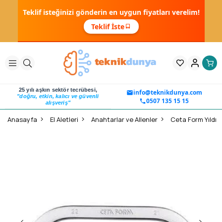
Teklif isteğinizi gönderin en uygun fiyatları verelim!
Teklif İste
25 yılı aşkın sektör tecrübesi,
info@teknikdunya.com
"doğru, etkin, kalıcı ve güvenli
0507 135 15 15
alışveriş"
Anasayfa
El Aletleri
Anahtarlar ve Allenler
Ceta Form Yıldız