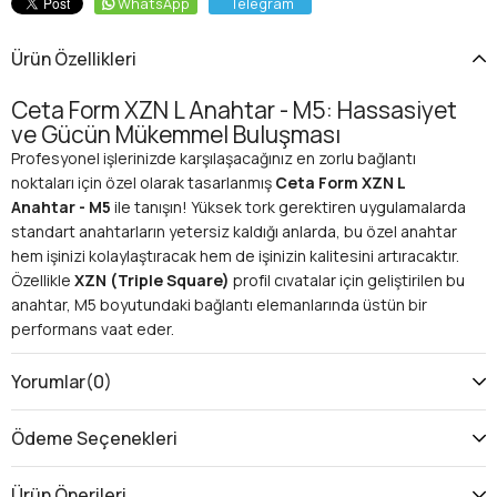
WhatsApp
Telegram
Ürün Özellikleri
Ceta Form XZN L Anahtar - M5: Hassasiyet
ve Gücün Mükemmel Buluşması
Profesyonel işlerinizde karşılaşacağınız en zorlu bağlantı
noktaları için özel olarak tasarlanmış
Ceta Form XZN L
Anahtar - M5
ile tanışın! Yüksek tork gerektiren uygulamalarda
standart anahtarların yetersiz kaldığı anlarda, bu özel anahtar
hem işinizi kolaylaştıracak hem de işinizin kalitesini artıracaktır.
Özellikle
XZN (Triple Square)
profil cıvatalar için geliştirilen bu
anahtar, M5 boyutundaki bağlantı elemanlarında üstün bir
performans vaat eder.
Neden Ceta Form XZN L Anahtar - M5 Tercih
Edilmelidir?
Yorumlar
(0)
Standart altıgen veya Torx anahtarların aksine, XZN profili,
bağlantı elemanının iç yapısına daha fazla temas yüzeyi
Ödeme Seçenekleri
sağlayarak, kaymayı ve cıvata kafasının aşınmasını (sıyrılmasını)
engeller. Bu, özellikle
Alman otomotiv sanayisi
(VAG Grubu
Ürün Önerileri