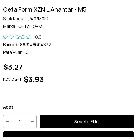
Ceta Form XZN L Anahtar - M5
Stok Kodu
(740/M05)
Marka
:
CETA FORM
0.0
Barkod
:
869148604372
Para Puan
:
0
$3.27
$3.93
KDV Dahil
Adet