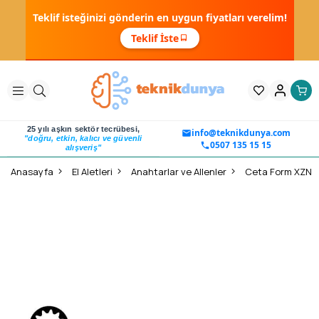
Teklif isteğinizi gönderin en uygun fiyatları verelim!
Teklif İste
25 yılı aşkın sektör tecrübesi,
info@teknikdunya.com
"doğru, etkin, kalıcı ve güvenli
0507 135 15 15
alışveriş"
Anasayfa
El Aletleri
Anahtarlar ve Allenler
Ceta Form XZN L