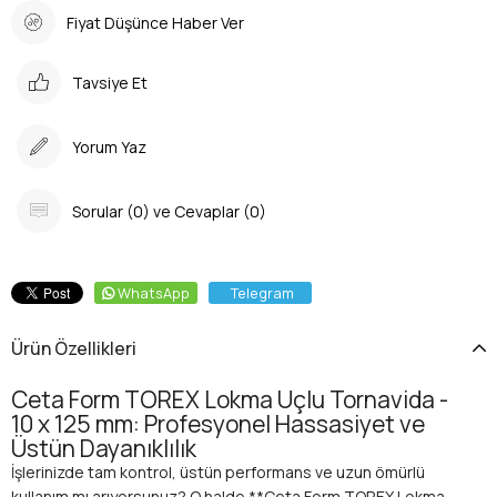
Fiyat Düşünce Haber Ver
Tavsiye Et
Yorum Yaz
Sorular (0) ve Cevaplar (0)
WhatsApp
Telegram
Ürün Özellikleri
Ceta Form TOREX Lokma Uçlu Tornavida -
10 x 125 mm: Profesyonel Hassasiyet ve
Üstün Dayanıklılık
İşlerinizde tam kontrol, üstün performans ve uzun ömürlü
kullanım mı arıyorsunuz? O halde **Ceta Form TOREX Lokma