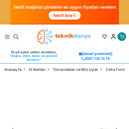
Teklif isteğinizi gönderin en uygun fiyatları verelim!
Teklif İste
25 yılı aşkın sektör tecrübesi,
[email protected]
"doğru, etkin, kalıcı ve güvenli
0507 135 15 15
alışveriş"
Anasayfa
El Aletleri
Tornavidalar ve Bits Uçlar
Ceta Form TO