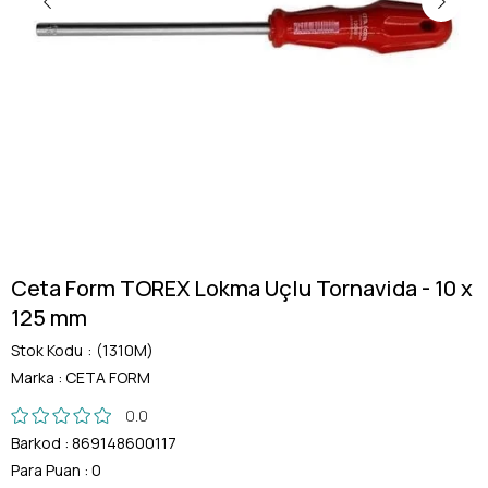
Ceta Form TOREX Lokma Uçlu Tornavida - 10 x
125 mm
Stok Kodu
(1310M)
Marka
:
CETA FORM
0.0
Barkod
:
869148600117
Para Puan
:
0