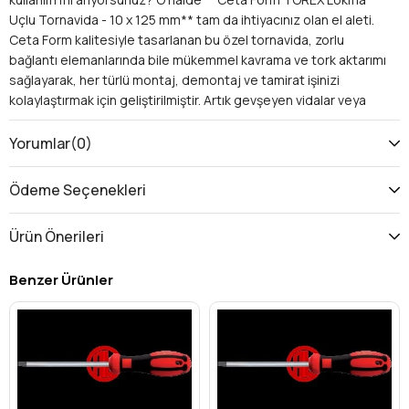
Uçlu Tornavida - 10 x 125 mm** tam da ihtiyacınız olan el aleti.
Ceta Form kalitesiyle tasarlanan bu özel tornavida, zorlu
bağlantı elemanlarında bile mükemmel kavrama ve tork aktarımı
sağlayarak, her türlü montaj, demontaj ve tamirat işinizi
kolaylaştırmak için geliştirilmiştir. Artık gevşeyen vidalar veya
yıpranan uçlarla uğraşmaya son verin; profesyonel sonuçlar
Ceta Form güvencesiyle sizinle!
Yorumlar
(0)
Neden TOREX Lokma Uçlu Tornavida Tercih
Etmelisiniz?
Ödeme Seçenekleri
TOREX (Torx) bağlantı elemanları, standart yıldız veya düz başlı
vidalara göre çok daha yüksek tork aktarımı ve daha az kayma
Ürün Önerileri
riski sunar. Bu da onları özellikle otomotiv, beyaz eşya,
elektronik, makine ve mobilya sektörlerindeki kritik
Benzer Ürünler
bağlantılarda vazgeçilmez kılar. Ceta Form'un 10 mm lokma
ucuna sahip bu tornavidası, bu özel vidalar için tasarlanmış
olup, işlerinizi çok daha güvenli, hızlı ve verimli bir şekilde
tamamlamanıza olanak tanır. **Profesyonel ustalar**,
teknisyenler ve **DIY meraklıları** için ideal bir seçimdir.
Ceta Form TOREX Lokma Uçlu Tornavidanın Avantajları
ve Teknik Özellikleri