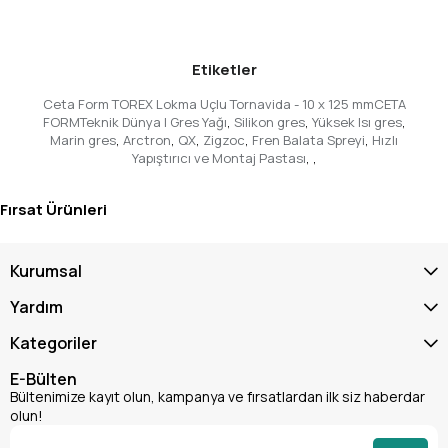
Geniş Kullanım Alanı:
Otomotivden elektroniğe,
mobilya montajından endüstriyel bakıma kadar birçok
alanda **profesyonel el aleti** olarak güvenle
Etiketler
kullanılabilir. Özellikle T20 veya T25 gibi yaygın TOREX
vidaların kullanıldığı yerlerde tam isabet sağlar.
Ceta Form TOREX Lokma Uçlu Tornavida - 10 x 125 mmCETA
İşlerinizde Fark Yaratın!
FORMTeknik Dünya | Gres Yağı
,
Silikon gres
,
Yüksek Isı gres
,
Ceta Form TOREX Lokma Uçlu Tornavida, sadece bir el aleti
Marin gres
,
Arctron
,
QX
,
Zigzoc
,
Fren Balata Spreyi
,
Hızlı
Yapıştırıcı ve Montaj Pastası
,
,
olmanın ötesinde, her türlü hassas işinizde size güven veren
bir partnerdir. Gerek evinizdeki tamiratlar, gerekse
atölyenizdeki profesyonel projeleriniz için olsun, bu tornavida
Fırsat Ürünleri
ile işlerinizin kalitesi ve hızı gözle görülür şekilde artacak.
**Dayanıklı tornavida** arayışınızda Ceta Form kalitesine
güvenin ve işlerinizi bir üst seviyeye taşıyın. Hemen şimdi bu
Kurumsal
üstün performanslı ve **uzun ömürlü tornavida**ya sahip olun
Yardım
ve tüm **montaj-demontaj** işlemlerinizde farkı hissedin!
Kategoriler
E-Bülten
Bültenimize kayıt olun, kampanya ve fırsatlardan ilk siz haberdar
olun!