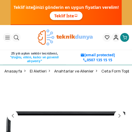
Teklif isteğinizi gönderin en uygun fiyatları verelim!
Teklif İste
25 yılı aşkın sektör tecrübesi,
[email protected]
"doğru, etkin, kalıcı ve güvenli
0507 135 15 15
alışveriş"
Anasayfa
El Aletleri
Anahtarlar ve Allenler
Ceta Form Topbaş