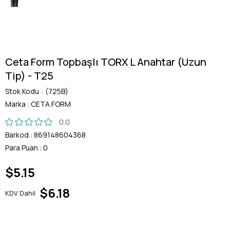
Ceta Form Topbaşlı TORX L Anahtar (Uzun
Tip) - T25
Stok Kodu
(725B)
Marka
:
CETA FORM
0.0
Barkod
:
869148604368
Para Puan
:
0
$5.15
$6.18
KDV Dahil