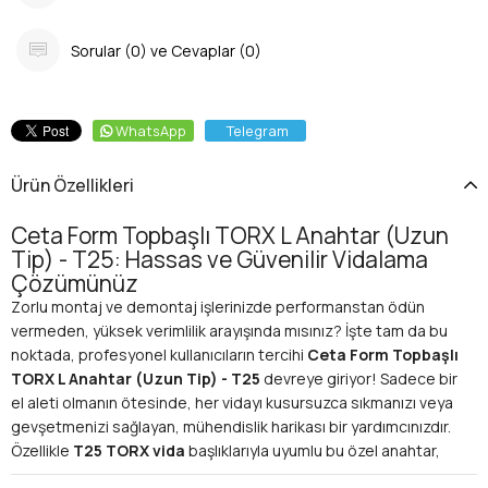
Sorular (0) ve Cevaplar (0)
WhatsApp
Telegram
Ürün Özellikleri
Ceta Form Topbaşlı TORX L Anahtar (Uzun
Tip) - T25: Hassas ve Güvenilir Vidalama
Çözümünüz
Zorlu montaj ve demontaj işlerinizde performanstan ödün
vermeden, yüksek verimlilik arayışında mısınız? İşte tam da bu
noktada, profesyonel kullanıcıların tercihi
Ceta Form Topbaşlı
TORX L Anahtar (Uzun Tip) - T25
devreye giriyor! Sadece bir
el aleti olmanın ötesinde, her vidayı kusursuzca sıkmanızı veya
gevşetmenizi sağlayan, mühendislik harikası bir yardımcınızdır.
Özellikle
T25 TORX vida
başlıklarıyla uyumlu bu özel anahtar,
zorlu açılara ve derin noktalara erişim kolaylığı ile iş akışınızı