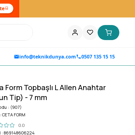
ste
info@teknikdunya.com
0507 135 15 15
a Form Topbaşlı L Allen Anahtar
un Tip) - 7 mm
odu
(907)
:
CETA FORM
0.0
d
:
869148606224