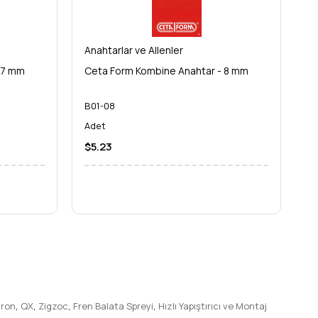
Anahtarlar ve Allenler
An
 7 mm
Ceta Form Kombine Anahtar - 8 mm
C
B01-08
B
Adet
A
$5.23
$
tron
,
QX
,
Zigzoc
,
Fren Balata Spreyi
,
Hızlı Yapıştırıcı ve Montaj