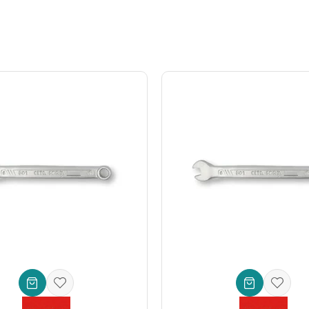
ara verilen önemin bir göstergesidir:
gücü için)
r**, sadece bir el aleti değil, aynı zamanda iş verimliliğinize yapacağı
(Uzun Tip) - 7 mm**'yi hemen sepetinize ekleyin ve farkı hissedin!