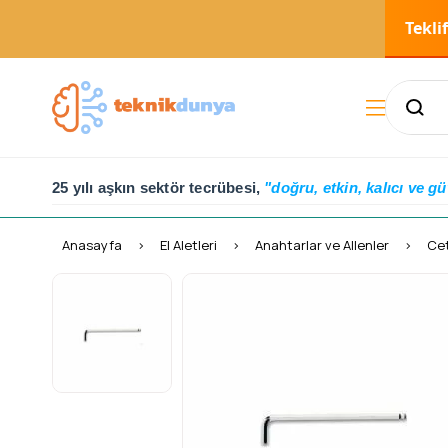
Tekli
25 yılı aşkın sektör tecrübesi,
"doğru, etkin, kalıcı ve gü
Anasayfa
El Aletleri
Anahtarlar ve Allenler
Cet