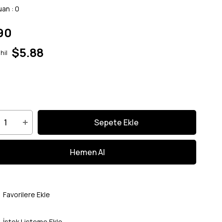
uan
:
0
90
$5.88
hil
Favorilere Ekle
İstek Listeme Ekle