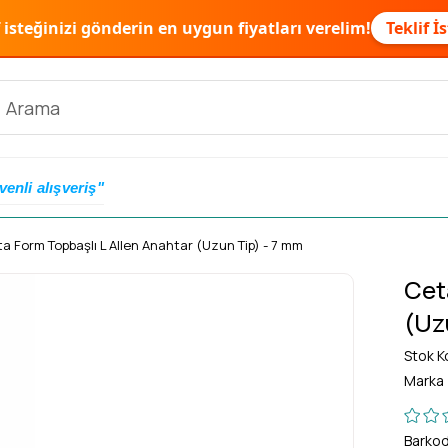
f isteğinizi gönderin en uygun fiyatları verelim!
Teklif İ
venli alışveriş"
a Form Topbaşlı L Allen Anahtar (Uzun Tip) - 7 mm
Cet
(Uz
Stok K
Marka
Barko