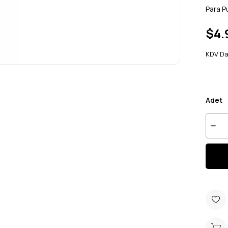
Para P
$4.
KDV Da
Adet