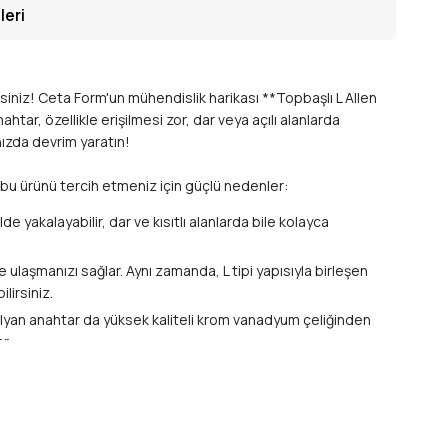
leri
siniz! Ceta Form'un mühendislik harikası **Topbaşlı L Allen
ar, özellikle erişilmesi zor, dar veya açılı alanlarda
ınızda devrim yaratın!
e bu ürünü tercih etmeniz için güçlü nedenler:
e yakalayabilir, dar ve kısıtlı alanlarda bile kolayca
 ulaşmanızı sağlar. Aynı zamanda, L tipi yapısıyla birleşen
lirsiniz.
m alyan anahtar da yüksek kaliteli krom vanadyum çeliğinden
r.
ar. Uzun süreli kullanımlarda bile yorgunluğu minimize
töründen hobi projelerine kadar **7 mm altıgen vida**