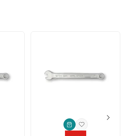
nız akıllı bir yatırımdır. Hassas montaj, hızlı tamirat ve