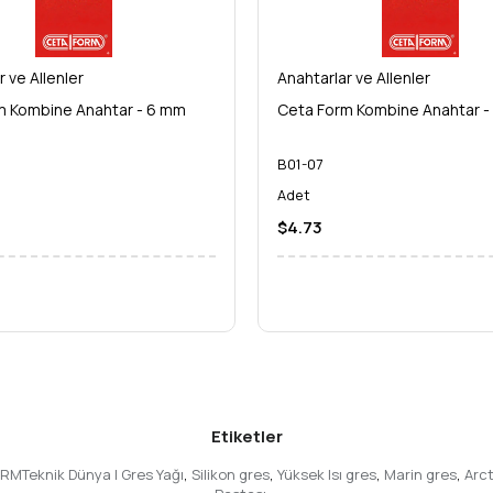
r ve Allenler
Anahtarlar ve Allenler
m Kombine Anahtar - 6 mm
Ceta Form Kombine Anahtar -
B01-07
Adet
$4.73
Etiketler
ORMTeknik Dünya | Gres Yağı
,
Silikon gres
,
Yüksek Isı gres
,
Marin gres
,
Arc