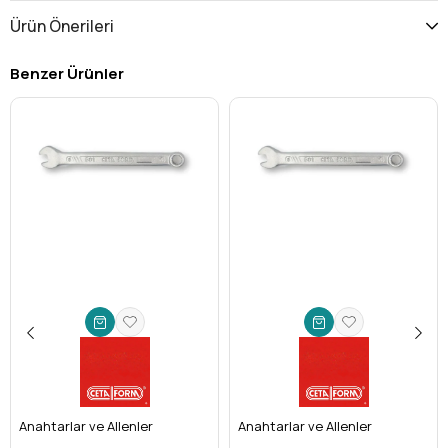
Topbaşlı Tasarım:
Vida başlarına 25 dereceye kadar
Ürün Önerileri
açıyla yaklaşma imkanı sunar. Bu özellik, dar ve ulaşılması
güç alanlarda bile hızlı ve kesintisiz çalışma olanağı
Benzer Ürünler
sağlar, iş akışınızı hızlandırır ve ergonomik bir kullanım
sunar.
Uzun Tip Erişimi:
Standart anahtarların boyunun
yetersiz kaldığı derin ve kapalı alanlardaki vidalara
rahatlıkla ulaşmanızı sağlar. Ekstra kol gücü ve manevra
kabiliyeti kazandırır.
Yüksek Kaliteli Malzeme:
Krom Vanadyum Çeliği
(CrV)
ile üretilmiştir. Bu özel alaşım, anahtarınıza üstün
mukavemet, aşınma ve korozyon direnci kazandırır. Uzun
ömürlü kullanım garanti eder.
Hassas Ölçü (3/32''):
İngiliz ölçü birimi olan 3/32 inçlik
boyutuyla, özellikle Amerika ve İngiliz standartlarındaki
makineler, ekipmanlar ve parçalar için
kusursuz uyum
sağlar. Vida başlarının yalama olmasını engelleyerek iş
güvenliğinizi artırır.
Ceta Form Güvencesi:
Yıllardır sektörde kalitesiyle
Anahtarlar ve Allenler
tanınan Ceta Form markasının güvencesiyle, profesyonel
Anahtarlar ve Allenler