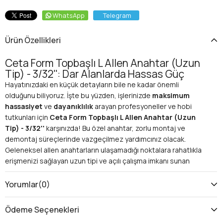
WhatsApp
Telegram
Ürün Özellikleri
Ceta Form Topbaşlı L Allen Anahtar (Uzun
Tip) - 3/32'': Dar Alanlarda Hassas Güç
Hayatınızdaki en küçük detayların bile ne kadar önemli
olduğunu biliyoruz. İşte bu yüzden, işlerinizde
maksimum
hassasiyet
ve
dayanıklılık
arayan profesyoneller ve hobi
tutkunları için
Ceta Form Topbaşlı L Allen Anahtar (Uzun
Tip) - 3/32''
karşınızda! Bu özel anahtar, zorlu montaj ve
demontaj süreçlerinde vazgeçilmez yardımcınız olacak.
Geleneksel allen anahtarların ulaşamadığı noktalara rahatlıkla
erişmenizi sağlayan uzun tipi ve açılı çalışma imkanı sunan
topbaşlı tasarımıyla, verimliliğinizi bir üst seviyeye taşıyın.
Neden Ceta Form Topbaşlı L Allen Anahtar (Uzun Tip) -
Yorumlar
(0)
3/32'' Tercih Etmelisiniz?
Bu anahtar, sıradan bir el aleti olmaktan çok daha fazlasını
Ödeme Seçenekleri
sunar. İşte size sunduğu
temel avantajlar
: