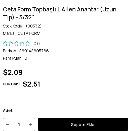
Ceta Form Topbaşlı L Allen Anahtar (Uzun
Tip) - 3/32''
Stok Kodu
(90332)
Marka
:
CETA FORM
0.0
Barkod
:
869148605766
Para Puan
:
0
$2.09
$2.51
KDV Dahil
Adet