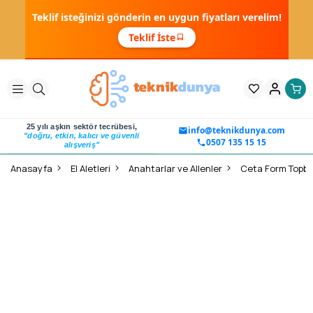
Teklif isteğinizi gönderin en uygun fiyatları verelim!
Teklif İste
25 yılı aşkın sektör tecrübesi,
info@teknikdunya.com
"doğru, etkin, kalıcı ve güvenli
0507 135 15 15
alışveriş"
Anasayfa
El Aletleri
Anahtarlar ve Allenler
Ceta Form Topbaşl