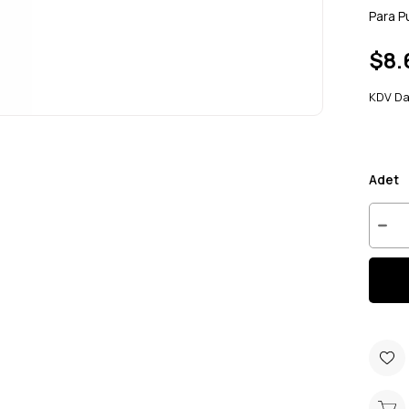
Para P
$8.
KDV Da
Adet