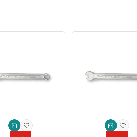
ilik
nde size eşlik eder:
ygun Çözüm
yalarınızı kolayca kurun veya sökün. Özellikle açılı erişim gerektiren m
kımı, onarımı veya aksesuar montajı sırasında kritik önem taşıyan 10 mm'
, üretim hatlarında veya bakım departmanlarında makine ayarlamaları v
ar alanlardaki bağlantı noktalarına erişim gerektiren durumlarda büyük 
rdan daha büyük hobi projelerine kadar her yerde güvenle kullanabilir
ğlayarak uzun süreli çalışmalarda bile yorgunluğu minimize eder. Yüksek
tlı**, üstün mühendislik ve malzeme kalitesiyle öne çıkar: