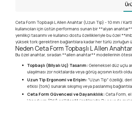
Ürü
Ceta Form Topbaşlı L Allen Anahtar (Uzun Tip) - 10 mm / Kartl
kullanıcıları için üstün performans sunan bir **alyan anahtar*
yenilikçi tasarımı ve kullanıcı dostu özellikleriyle bu özel **
yüksek tork gerektiren bağlantılara kadar her türlü zorluğun 
Neden Ceta Form Topbaşlı L Allen Anahtar 
Bu özel anahtar, sıradan **allen anahtar** modellerinin ötes
Topbaşlı (Bilyalı Uç) Tasarım:
Geleneksel düz uçlu ana
ulaşılması zor noktalarda veya görüş açısının kısıtlı old
Uzun Tip Ergonomi ve Erişim:
"Uzun Tip" özelliği, der
etkisi (tork) sunarak sıkışmış veya paslanmış bağlantıl
Ceta Form Güvencesi ve Dayanıklılık:
Ceta Form, el 
Vanadyum (CrV) çelikten** üretilmiştir. Bu sayede maksi
yüzey kaplamasına sahiptir.
Hassas İşçilik ve Mükemmel Uyum:
Her bir Ceta Form
indirir ve cıvatalarınızın ömrünü uzatır.