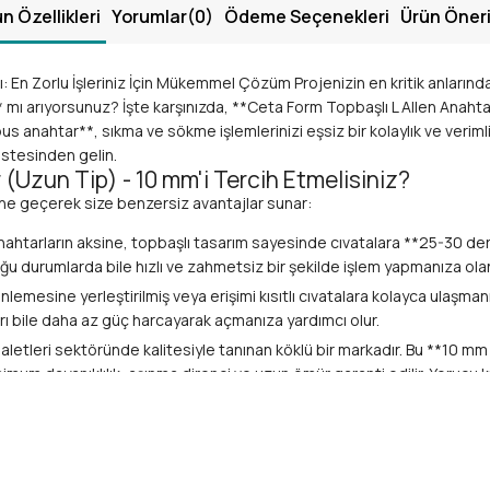
n Özellikleri
Yorumlar
(0)
Ödeme Seçenekleri
Ürün Öneri
ı: En Zorlu İşleriniz İçin Mükemmel Çözüm Projenizin en kritik anları
* mı arıyorsunuz? İşte karşınızda, **Ceta Form Topbaşlı L Allen Anahtar
imbus anahtar**, sıkma ve sökme işlemlerinizi eşsiz bir kolaylık ve verim
üstesinden gelin.
(Uzun Tip) - 10 mm'i Tercih Etmelisiniz?
ine geçerek size benzersiz avantajlar sunar:
htarların aksine, topbaşlı tasarım sayesinde cıvatalara **25-30 derece
uğu durumlarda bile hızlı ve zahmetsiz bir şekilde işlem yapmanıza olana
inlemesine yerleştirilmiş veya erişimi kısıtlı cıvatalara kolayca ulaşm
arı bile daha az güç harcayarak açmanıza yardımcı olur.
aletleri sektöründe kalitesiyle tanınan köklü bir markadır. Bu **10 mm 
mum dayanıklılık, aşınma direnci ve uzun ömür garanti edilir. Yorucu 
 anahtarı, cıvata başlarına mükemmel uyum sağlayacak şekilde hassas to