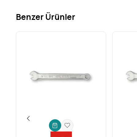
Geniş Kullanım Alanları ve Maksimum Veriml
Bu çok yönlü **alyan anahtar**, geniş bir uygulama yelpazesi
Profesyonellerden DIY Meraklılarına: Her İhtiyaca U
Benzer Ürünler
Mobilya Montajı ve Demontajı:
Evde veya ofiste mobil
Otomotiv ve Bisiklet Bakımı:
Araç ve bisikletinizin ba
Makine ve Sanayi Uygulamaları:
Fabrika ortamlarında
Elektronik ve Beyaz Eşya Servisi:
Özellikle derin ve d
Genel Tadilat ve DIY Projeleri:
Evdeki küçük tamiratla
Çalışma Konforu ve Ergonomi
"L" şeklindeki ergonomik tasarım, elinizde rahat bir tutuş sa
engellemeyen yapısıyla güvenli bir çalışma ortamı sunar.
Teknik Detaylar ve Ürün Özellikleri
**Ceta Form Topbaşlı L Allen Anahtar (Uzun Tip) - 10 mm / Kar
Marka:
Ceta Form
Ürün Tipi:
L Allen (İmbus/Alyen) Anahtar
Uç Tipi:
Topbaşlı (Bilyalı)
Boyut:
10 mm