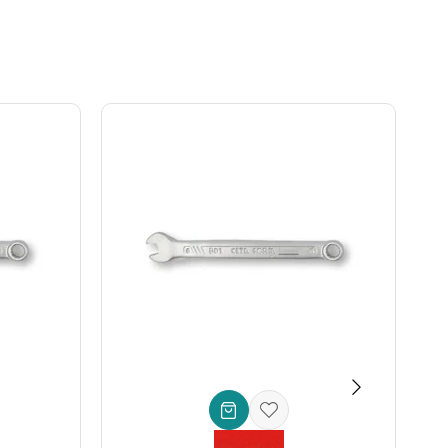
obilya bağlantılarında kurtarıcınız.
lik imbus cıvataları için ideal.
e parça değişimleri için vazgeçilmez bir **el aleti**.
kolaylık sağlar.
siniz.
 tork uygulaması gerektiğinde bile elinizin kaymasını