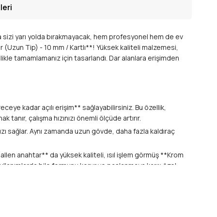
leri
nda sizi yarı yolda bırakmayacak, hem profesyonel hem de ev
 (Uzun Tip) - 10 mm / Kartlı**! Yüksek kaliteli malzemesi,
lilikle tamamlamanız için tasarlandı. Dar alanlara erişimden
ye kadar açılı erişim** sağlayabilirsiniz. Bu özellik,
k tanır, çalışma hızınızı önemli ölçüde artırır.
anızı sağlar. Aynı zamanda uzun gövde, daha fazla kaldıraç
allen anahtar** da yüksek kaliteli, ısıl işlem görmüş **Krom
kullanımlarda bile formunu korur ve paslanmaya karşı özel
leranslarla üretilir. Bu, yuva sıyırması riskini en aza