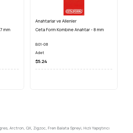
Anahtarlar ve Allenler
An
 7 mm
Ceta Form Kombine Anahtar - 8 mm
C
B01-08
B
erinizde devrim yaratın. Zaman kaybetmeden, daha az
Adet
A
 Uzun ömürlü kullanımı ve sunduğu pratik çözümlerle, kısa
$5.24
$
gres
,
Arctron
,
QX
,
Zigzoc
,
Fren Balata Spreyi
,
Hızlı Yapıştırıcı