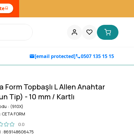
ste
[email protected]
0507 135 15 15
a Form Topbaşlı L Allen Anahtar
n Tip) - 10 mm / Kartlı
odu
(910X)
:
CETA FORM
0.0
d
:
869148606475