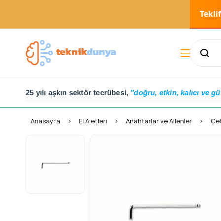
Tekli
25 yılı aşkın sektör tecrübesi,
"doğru, etkin, kalıcı ve gü
Anasayfa
El Aletleri
Anahtarlar ve Allenler
Cet