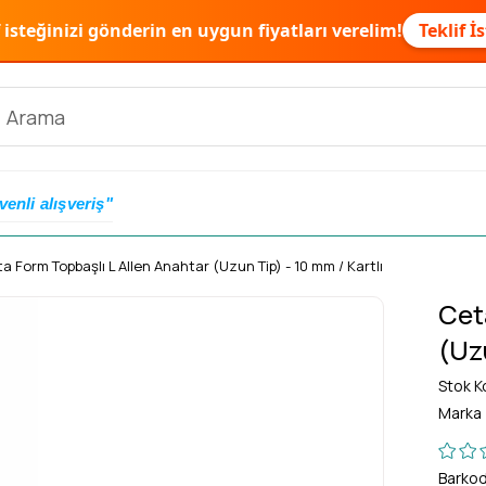
f isteğinizi gönderin en uygun fiyatları verelim!
Teklif İ
venli alışveriş"
a Form Topbaşlı L Allen Anahtar (Uzun Tip) - 10 mm / Kartlı
Cet
(Uzu
Stok K
Marka
Barko