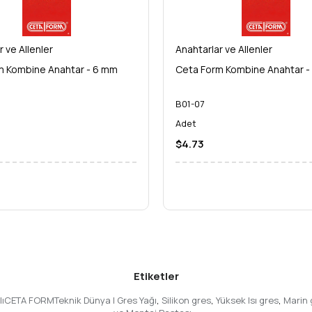
dyum (CrV) Çelik
zel kaplama (genellikle fosfat kaplı veya karartılmış)
r ve Allenler
Anahtarlar ve Allenler
için ideal)
m Kombine Anahtar - 6 mm
Ceta Form Kombine Anahtar -
B01-07
e, **Ceta Form Topbaşlı L Allen Anahtar (Uzun Tip) - 10 mm** ile işl
Adet
. Bu anahtar sadece bir alet değil, projenize yaptığınız bir yatırımdır.
$4.73
inize ekleyin ve Ceta Form kalitesini fark edin!
Etiketler
tlıCETA FORMTeknik Dünya | Gres Yağı
,
Silikon gres
,
Yüksek Isı gres
,
Marin 