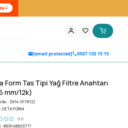
ste
[email protected]
0507 135 15 15
a Form Tas Tipi Yağ Filtre Anahtarı
6 mm/12k)
odu
(N14-017612)
:
CETA FORM
0.0
d
:
869148603771