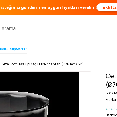
f isteğinizi gönderin en uygun fiyatları verelim!
Teklif İ
venli alışveriş"
Ceta Form Tas Tipi Yağ Filtre Anahtarı (Ø76 mm/12k)
Cet
(Ø7
Stok K
Marka
Barko