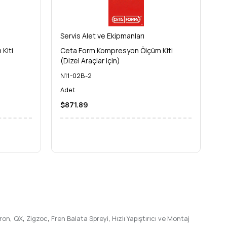
Servis Alet ve Ekipmanları
Se
Kiti
Ceta Form Kompresyon Ölçüm Kiti
Ce
(Dizel Araçlar için)
N11-02B-2
N1
Adet
A
$871.89
$
ron
,
QX
,
Zigzoc
,
Fren Balata Spreyi
,
Hızlı Yapıştırıcı ve Montaj