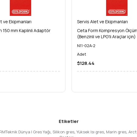
et ve Ekipmanları
Servis Alet ve Ekipmanları
 150 mm Kaplinli Adaptör
Ceta Form Kompresyon Ölçüm 
(Benzinli ve LPG'li Araçlar için)
N11-02A-2
Adet
$128.44
Etiketler
RMTeknik Dünya | Gres Yağı
,
Silikon gres
,
Yüksek Isı gres
,
Marin gres
,
Arct