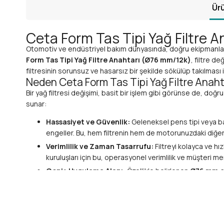
Ürü
Ceta Form Tas Tipi Yağ Filtre A
Otomotiv ve endüstriyel bakım dünyasında, doğru ekipmanla ç
Form Tas Tipi Yağ Filtre Anahtarı (Ø76 mm/12k)
, filtre d
filtresinin sorunsuz ve hasarsız bir şekilde sökülüp takılması
Neden Ceta Form Tas Tipi Yağ Filtre Anah
Bir yağ filtresi değişimi, basit bir işlem gibi görünse de, doğr
sunar:
Hassasiyet ve Güvenlik:
Geleneksel pens tipi veya ba
engeller. Bu, hem filtrenin hem de motorunuzdaki diğer b
Verimlilik ve Zaman Tasarrufu:
Filtreyi kolayca ve hı
kuruluşları için bu, operasyonel verimlilik ve müşteri m
Geniş Uygulama Alanı:
Özellikle belirlenen
Ø76 mm 
endüstriyel ekipmanlara kadar geniş bir yelpazede güve
Üstün Teknik Özellikler ve Performans
Ceta Form kalitesi, her detayda kendini gösterir. Bu
yağ filt
Çap (Ø76 mm):