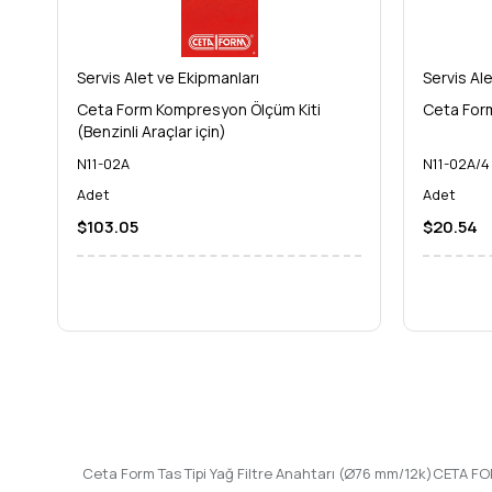
Servis Alet ve Ekipmanları
Servis Al
Ceta Form Kompresyon Ölçüm Kiti
Ceta Form
(Benzinli Araçlar için)
N11-02A
N11-02A/4
Adet
Adet
$103.05
$20.54
Ceta Form Tas Tipi Yağ Filtre Anahtarı (Ø76 mm/12k)CETA FO