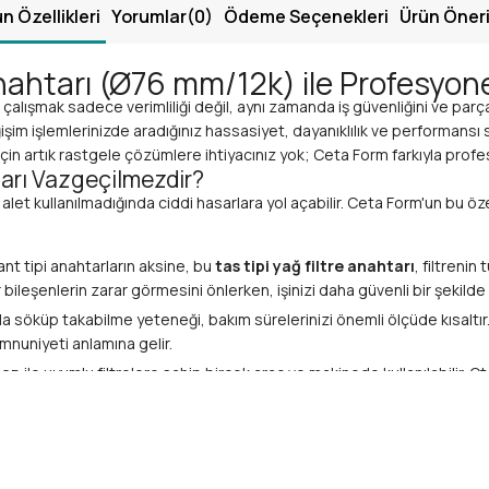
n Özellikleri
Yorumlar
(0)
Ödeme Seçenekleri
Ürün Öneri
nahtarı (Ø76 mm/12k) ile Profesyone
alışmak sadece verimliliği değil, aynı zamanda iş güvenliğini ve par
eğişim işlemlerinizde aradığınız hassasiyet, dayanıklılık ve performan
 için artık rastgele çözümlere ihtiyacınız yok; Ceta Form farkıyla profe
tarı Vazgeçilmezdir?
u alet kullanılmadığında ciddi hasarlara yol açabilir. Ceta Form'un bu ö
nt tipi anahtarların aksine, bu
tas tipi yağ filtre anahtarı
, filtrenin
ileşenlerin zarar görmesini önlerken, işinizi daha güvenli bir şekilde
zla söküp takabilme yeteneği, bakım sürelerinizi önemli ölçüde kısaltır
emnuniyeti anlamına gelir.
çap
ile uyumlu filtrelere sahip birçok araç ve makinede kullanılabilir. 
nle tercih edilebilir. Bu da onu her
bakım ustası
nın alet çantasında
re anahtarı
, en zorlu koşullarda bile üstün performans sergilemek üzere