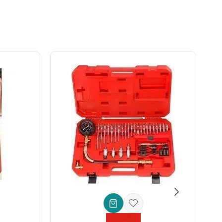
m oturarak gevşeme veya kayma riskini minimuma indirir,
ına tam uyum sağlayarak, daha fazla temas yüzeyi ve üstün
ı direnç sunar.
ü bağlantı noktasına sahiptir. Bu, filtrenin doğru tork
ullanım ömrünü uzatır.
 ve kullanıcı memnuniyeti taahhüdünün bir yansımasıdır.
Elinizin altında doğru alet olduğunda, her iş daha kolay ve
orsanız, Ceta Form Tas Tipi Yağ Filtre Anahtarı (Ø76