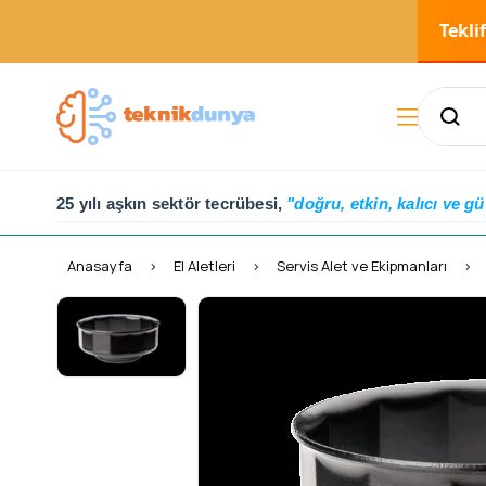
Tekli
25 yılı aşkın sektör tecrübesi,
"doğru, etkin, kalıcı ve gü
Anasayfa
El Aletleri
Servis Alet ve Ekipmanları