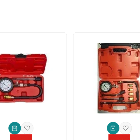
rçok araç ve motor yağı filtresi ile mükemmel uyum sağlar. Filtreye ta
hip olduğunu belirtir. Bu özellik, filtrenin altıgen veya çokgen yapıs
le filtreye kolayca erişim ve yüksek tork uygulama imkanı tanır.
ikten imal edilmiştir. Bu sayede uzun ömürlü kullanım ve paslanmaya karş
rk ayarlı sıkma işlemleri için standart tork anahtarlarıyla uyumlu sürüc
 gevşek kalma sorunlarını ortadan kaldırır.
ve diğer kimyasallara karşı yüksek direnç gösterir, bu da anahtarın k
ın
arkadır. Bu
tas tipi yağ filtre anahtarı
da, markanın kalite, inovasyon
aktan çıkacak, aksine hızlı, güvenli ve hassas bir rutin haline gelecek. 
zda, kaliteden ödün vermeyen ve işinize değer katacak bir çözüm arıy
yin ve profesyonel bakımın farkını deneyimleyin!