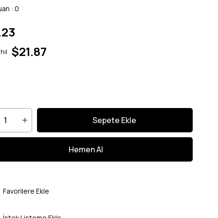
uan
:
0
.23
$21.87
hil
Favorilere Ekle
İstek Listeme Ekle