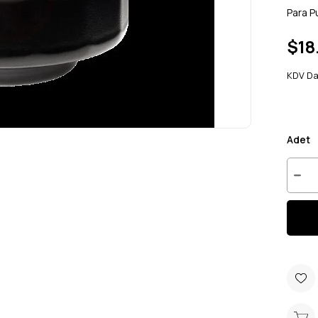
Para P
$18
KDV Da
Adet