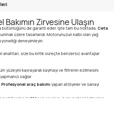
leri
l Bakımın Zirvesine Ulaşın
ça bütünlüğünü de garanti eder. İşte tam bu noktada,
Ceta
sı sunmak üzere tasarlandı. Motorunuzun kalbi olan yağ
syonelliği deneyimleyin.
zel anahtarı, size bu kritik süreçte benzersiz avantajlar
 tüm yüzeyini kavrayarak kaymayı ve filtrenin ezilmesini
 yapmanızı sağlar.
.
Profesyonel araç bakımı
yapan atölyeler ve sanayi
Otomobillerden hafif ticari araçlara, bazı motosikletlerden
 bulunması gereken çok yönlü bir araç yapar.
 özel olarak geliştirilmiştir: