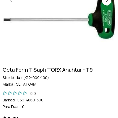
Ceta Form T Saplı TORX Anahtar - T9
Stok Kodu
(K12-009-100)
Marka
:
CETA FORM
0.0
Barkod
:
869148601390
Para Puan
:
0