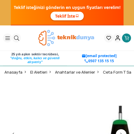
Teklif isteğinizi gönderin en uygun fiyatları verelim!
Teklif İste
25 yılı aşkın sektör tecrübesi,
[email protected]
"doğru, etkin, kalıcı ve güvenli
0507 135 15 15
alışveriş"
Anasayfa
El Aletleri
Anahtarlar ve Allenler
Ceta Form T Sapl