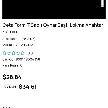
Ceta Form T Saplı Oynar Başlı Lokma Anahtar
- 7 mm
Stok Kodu
(B32-07)
Marka
:
CETA FORM
0.0
Barkod
:
869148604358
Para Puan
:
0
$28.84
$34.61
KDV Dahil