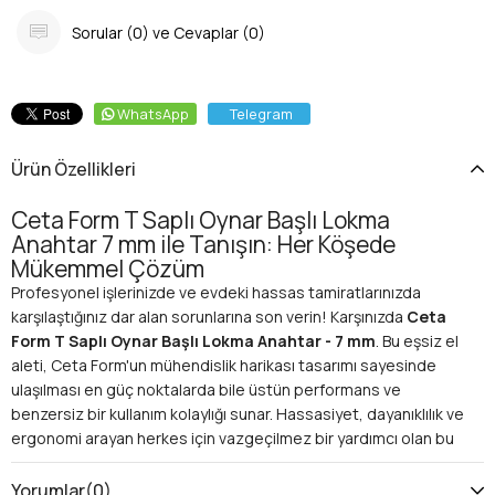
Sorular (0) ve Cevaplar (0)
WhatsApp
Telegram
Ürün Özellikleri
Ceta Form T Saplı Oynar Başlı Lokma
Anahtar 7 mm ile Tanışın: Her Köşede
Mükemmel Çözüm
Profesyonel işlerinizde ve evdeki hassas tamiratlarınızda
karşılaştığınız dar alan sorunlarına son verin! Karşınızda
Ceta
Form T Saplı Oynar Başlı Lokma Anahtar - 7 mm
. Bu eşsiz el
aleti, Ceta Form'un mühendislik harikası tasarımı sayesinde
ulaşılması en güç noktalarda bile üstün performans ve
benzersiz bir kullanım kolaylığı sunar. Hassasiyet, dayanıklılık ve
ergonomi arayan herkes için vazgeçilmez bir yardımcı olan bu
lokma anahtar, iş akışınızı hızlandıracak ve hata payınızı
minimuma indirecektir. Gelin, bu özel anahtarın size sunacağı
Yorumlar
(0)