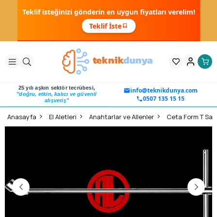
Teklif isteğinizi gönderin en uygun fiyatları verelim!
Teklif İste
25 yılı aşkın sektör tecrübesi,
info@teknikdunya.com
"doğru, etkin, kalıcı ve güvenli
0507 135 15 15
alışveriş"
Anasayfa
El Aletleri
Anahtarlar ve Allenler
Ceta Form T Sapl