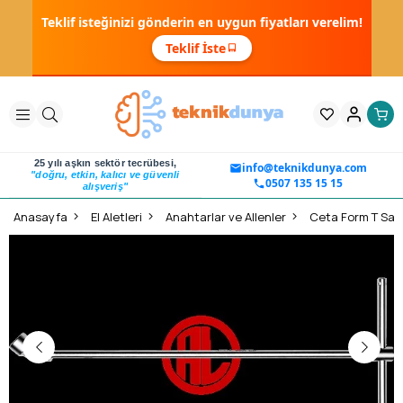
Teklif isteğinizi gönderin en uygun fiyatları verelim!
Teklif İste
25 yılı aşkın sektör tecrübesi,
info@teknikdunya.com
"doğru, etkin, kalıcı ve güvenli
0507 135 15 15
alışveriş"
Anasayfa
El Aletleri
Anahtarlar ve Allenler
Ceta Form T Sapl