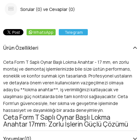
Sorular (0) ve Cevaplar (0)
WhatsApp
Telegram
Ürün Özellikleri
Ceta Form T Saplı Oynar Başlı Lokma Anahtar - 17 mm, en zorlu
montaj ve demontaj işlemlerinizde bile size üstün performans,
esneklik ve konfor sunmak için tasarlandı. Profesyonel ustaların
ve detaylara önem veren kullanıcıların vazgeçilmezi olmaya
aday bu **lokma anahtar**, iş verimliliğinizi katlayacak ve
ulaşılması güç noktalarda bile tam kontrol sağlayacaktır. Ceta
Form'un güvencesiyle, her sıkma ve gevşetme işleminde
hassasiyet ve dayanıklılığı bir arada deneyimleyin.
Ceta Form T Saplı Oynar Başlı Lokma
Anahtar 17mm: Zorlu İşlerin Güçlü Çözümü
İster otomotiv sektöründe çalışın, ister makine montajı yapın,
ister evinizdeki tamir işleriyle uğraşın; doğru araç, işinizin
Yorumlar
(0)