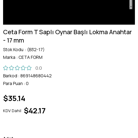
Ceta Form T Saplı Oynar Başlı Lokma Anahtar
- 17 mm
Stok Kodu
(B32-17)
Marka
:
CETA FORM
0.0
Barkod
:
869148680442
Para Puan
:
0
$35.14
$42.17
KDV Dahil