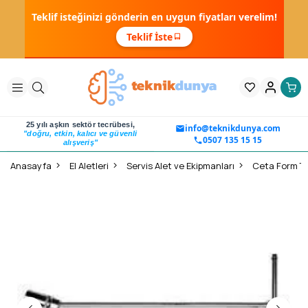
Teklif isteğinizi gönderin en uygun fiyatları verelim!
Teklif İste
25 yılı aşkın sektör tecrübesi,
info@teknikdunya.com
"doğru, etkin, kalıcı ve güvenli
0507 135 15 15
alışveriş"
Anasayfa
El Aletleri
Servis Alet ve Ekipmanları