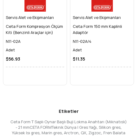
Servis Alet ve Ekipmanları
Servis Alet ve Ekipmanları
Ceta Form Kompresyon Ölçüm
Ceta Form 150 mm Kaplinli
Kiti (Benzinli Araçlar için)
Adaptör
N11-02A
N11-02A/4
Adet
Adet
$56.93
$11.35
Etiketler
Ceta Form T Saplı Oynar Başlı Buji Lokma Anahtarı (Mıknatıslı)
- 21 mmCETA FORMTeknik Dünya | Gres Yağı
,
Silikon gres
,
Yüksek Isı gres
,
Marin gres
,
Arctron
,
QX
,
Zigzoc
,
Fren Balata