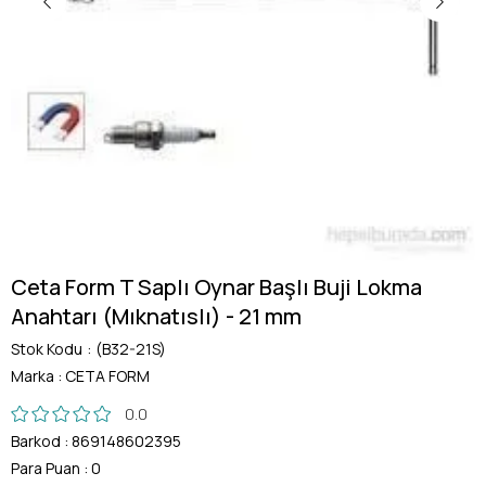
Ceta Form T Saplı Oynar Başlı Buji Lokma
Anahtarı (Mıknatıslı) - 21 mm
Stok Kodu
(B32-21S)
Marka
:
CETA FORM
0.0
Barkod
:
869148602395
Para Puan
:
0