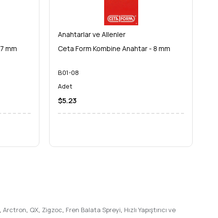
rsuz sonuçlar elde edin. Profesyonel kalitede bir
el aletine
Anahtarlar ve Allenler
An
yın!
 7 mm
Ceta Form Kombine Anahtar - 8 mm
C
B01-08
B
Adet
A
$5.23
$
,
Arctron
,
QX
,
Zigzoc
,
Fren Balata Spreyi
,
Hızlı Yapıştırıcı ve