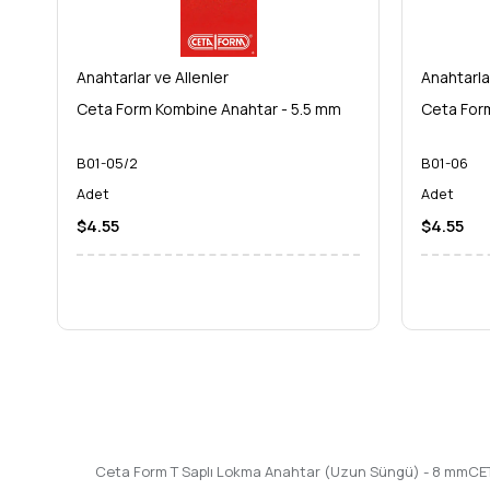
Kaplama:
Paslanmaya ve korozyona karşı dayanıklı, y
Kullanım Alanı:
Profesyonel ve Hobi
Ceta Form T Saplı Lokma Anahtar (Uzun Süngü) - 8 mm
i
Anahtarlar ve Allenler
Anahtarla
yatırım yaparak, uzun yıllar boyunca güvenebileceğiniz bir çö
Ceta Form Kombine Anahtar - 5.5 mm
Ceta For
B01-05/2
B01-06
Adet
Adet
$4.55
$4.55
Ceta Form T Saplı Lokma Anahtar (Uzun Süngü) - 8 mmCET