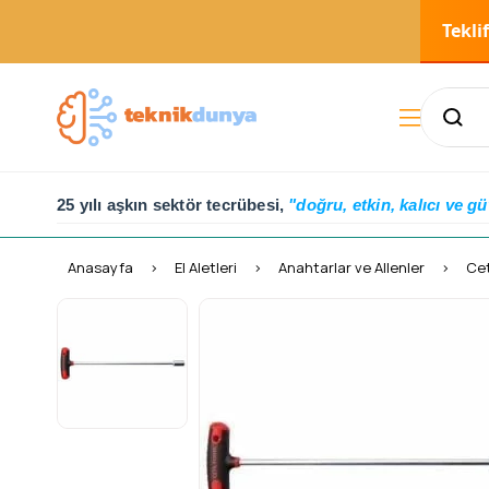
Tekli
25 yılı aşkın sektör tecrübesi,
"doğru, etkin, kalıcı ve gü
Anasayfa
El Aletleri
Anahtarlar ve Allenler
Cet