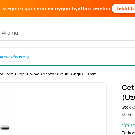
f isteğinizi gönderin en uygun fiyatları verelim!
Teklif İ
venli alışveriş"
a Form T Saplı Lokma Anahtar (Uzun Süngü) - 8 mm
Cet
(Uz
Stok K
Marka
Barko