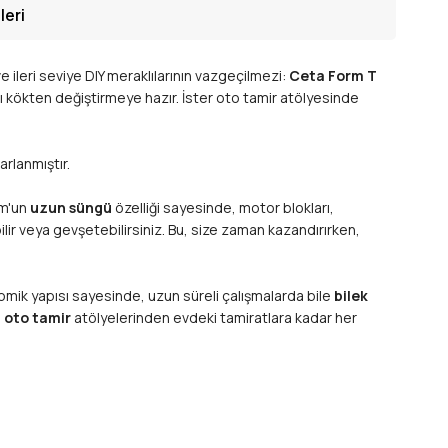
leri
 ileri seviye DIY meraklılarının vazgeçilmezi:
Ceta Form T
ınızı kökten değiştirmeye hazır. İster oto tamir atölyesinde
arlanmıştır.
rm'un
uzun süngü
özelliği sayesinde, motor blokları,
ir veya gevşetebilirsiniz. Bu, size zaman kazandırırken,
omik yapısı sayesinde, uzun süreli çalışmalarda bile
bilek
l
oto tamir
atölyelerinden evdeki tamiratlara kadar her
nadyum Çeliği'nden
üretilmiştir. Bu özel alaşım, anahtarın
 günkü performansıyla kullanabileceğiniz bir
el aletine
ektiren işler için idealdir.