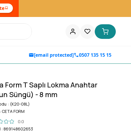
ste
[email protected]
0507 135 15 15
a Form T Saplı Lokma Anahtar
un Süngü) - 8 mm
odu
(K20-08L)
:
CETA FORM
0.0
d
:
869148602653