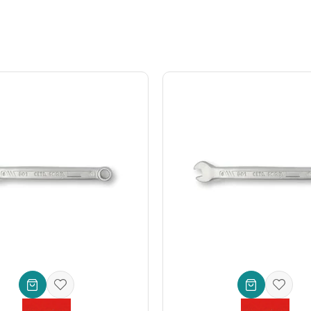
 çok yönlü yapısıyla geniş bir kullanım yelpazesi sunar:
sam ve dar alanlardaki civataların sıkılması/gevşetilmesi. Özellikle
ot
i bağlantılar ve hassas bileşenlerin kurulumu.
antılar ve dar alanlardaki kurulum işlemleri.
erin periyodik bakımı ve arıza giderme.
Endüstriyel anahtar
arayışın
 ve ayarlanması.
de profesyonel sonuçlar elde etmek için ideal bir
tamir seti
elemanıd
fark yaratın:
lay erişim)
tuş)