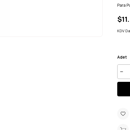
Para P
$11
KDV Da
Adet