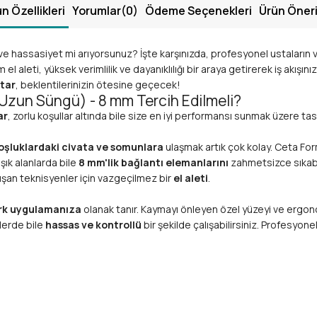
n Özellikleri
Yorumlar
(0)
Ödeme Seçenekleri
Ürün Öneri
e hassasiyet mi arıyorsunuz? İşte karşınızda, profesyonel ustaların ve
m el aleti, yüksek verimlilik ve dayanıklılığı bir araya getirerek iş akış
tar
, beklentilerinizin ötesine geçecek!
Uzun Süngü) - 8 mm Tercih Edilmeli?
ar
, zorlu koşullar altında bile size en iyi performansı sunmak üzere tas
boşluklardaki civata ve somunlara
ulaşmak artık çok kolay. Ceta Fo
şık alanlarda bile
8 mm'lik bağlantı elemanlarını
zahmetsizce sıkabil
alışan teknisyenler için vazgeçilmez bir
el aleti
.
rk uygulamanıza
olanak tanır. Kaymayı önleyen özel yüzeyi ve ergon
lerde bile
hassas ve kontrollü
bir şekilde çalışabilirsiniz. Profesyone
tar
, endüstriyel standartlara uygun olarak
yüksek kaliteli Krom Va
ü direncini
garanti eder. Uzun ömürlü bir yatırım yaparak, yıllarca ilk
ışma koşullarında bile anahtarınızın performansını korur. Yüksek tork ger