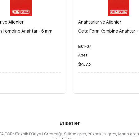
üksek performanslı yüzey kaplama
le işlerinizi kolaylaştırın, verimliliğinizi artırın ve her seferinde kusu
r ve Allenler
Anahtarlar ve Allenler
züm ortağına sahip olun. Sepetinize ekleyin ve farkı hissetmeye başla
m Kombine Anahtar - 6 mm
Ceta Form Kombine Anahtar -
B01-07
Adet
$4.73
Etiketler
A FORMTeknik Dünya | Gres Yağı
,
Silikon gres
,
Yüksek Isı gres
,
Marin gres