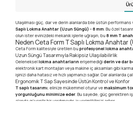
Ürü
Ulaşılması güç, dar ve derin alanlarda bile üstün performans v
Saplı Lokma Anahtar (Uzun Süngü) - 8 mm
. Bu özel tasarı
olun ister evinizdeki mekanik işlerle uğraşın, bu
8 mm T anah
Neden Ceta Form T Saplı Lokma Anahtar (
Ceta Form kalitesiyle üretilen bu
profesyonel lokma anaht
Uzun Süngü Tasarımıyla Rakipsiz Ulaşılabilirlik
Geleneksel
lokma anahtarların
erişemediği
derin ve dar 
elektronik kart montajları veya makine iç aksamları gibi karma
işinizi daha hatasız ve hızlı yapmanızı sağlar. Dar alanlarda ç
Ergonomik T Sap Sayesinde Üstün Kontrol ve Konfor
T saplı tasarımı
, elinize mükemmel oturur ve
maksimum to
yorgunluğunu minimize eder
. Bu sayede, güç gerektiren iş
alanda güvenilir bir yardımcıdır, iş verimliliğinizi artırır.
Krom Vanadyum Çelik ile Eşsiz Dayanıklılık
Ceta Form, kalitesinden ödün vermez. Bu
8 mm lokma anah
yüksek basınca, aşınmaya ve korozyona karşı olağanüst
sahip olursunuz. Paslanmaya karşı dirençli yüzeyi, en zorlu çal