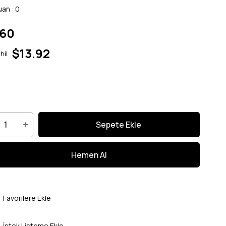
uan
:
0
.60
$13.92
hil
Favorilere Ekle
İstek Listeme Ekle