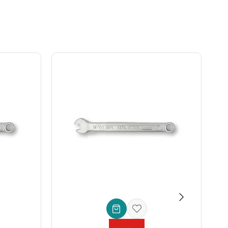
o tamir anahtarı
olarak büyük kolaylık sağlar.
da olanlar için idealdir.
ır.