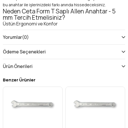
bu anahtar ile işlerinizdeki farkı anında hissedeceksiniz.
Neden Ceta Form T Saplı Allen Anahtar - 5
mm Tercih Etmelisiniz?
Üstün Ergonomi ve Konfor
T Saplı Tasarım:
Ergonomik T sapı sayesinde, daha az
eforla daha yüksek tork uygulayabilir, uzun süreli
Yorumlar
(0)
kullanımlarda bile el yorgunluğunu minimize edersiniz. Bu,
özellikle dar alanlarda veya sıkılaşmış cıvatalarda büyük
Ödeme Seçenekleri
avantaj sağlar ve iş verimliliğinizi artırır.
Kaymaz Kavrama:
Kaymayı önleyen özel sap dokusu,
Ürün Önerileri
ıslak veya yağlı ellerde bile güvenli ve stabil bir kavrama
sunar. Bu sayede, iş kazalarının önüne geçilir ve hassas
Benzer Ürünler
kontrol sağlanır.
Maksimum Dayanıklılık ve Uzun Ömür
Krom Vanadyum Çelik:
Yüksek kaliteli
Krom Vanadyum
(Cr-V) çelikten üretilen
bu alyan anahtar, aşınmaya,
bükülmeye ve paslanmaya karşı üstün direnç gösterir. En
zorlu koşullarda bile formunu korur ve uzun yıllar güvenle
kullanılabilir.
Hassas İşçilik:
Ceta Form mühendisliği ile üretilen 5