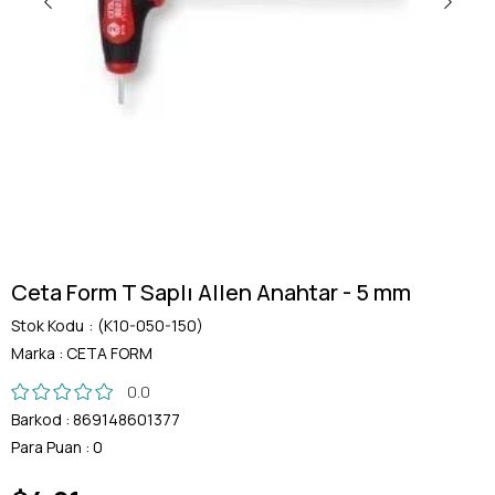
Ceta Form T Saplı Allen Anahtar - 5 mm
Stok Kodu
(K10-050-150)
Marka
:
CETA FORM
0.0
Barkod
:
869148601377
Para Puan
:
0