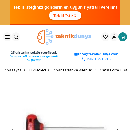
Teklif isteğinizi gönderin en uygun fiyatları verelim!
Teklif İste
25 yılı aşkın sektör tecrübesi,
info@teknikdunya.com
"doğru, etkin, kalıcı ve güvenli
0507 135 15 15
alışveriş"
Anasayfa
El Aletleri
Anahtarlar ve Allenler
Ceta Form T Sapl