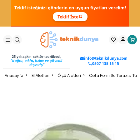
Teklif isteğinizi gönderin en uygun fiyatları verelim!
Teklif İste
25 yılı aşkın sektör tecrübesi,
info@teknikdunya.com
"doğru, etkin, kalıcı ve güvenli
0507 135 15 15
alışveriş"
Anasayfa
El Aletleri
Ölçü Aletleri