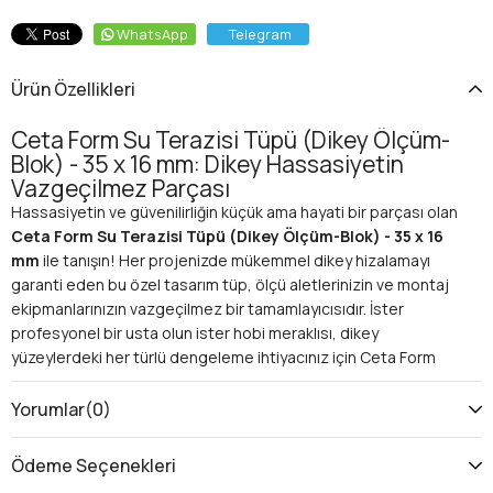
WhatsApp
Telegram
Ürün Özellikleri
Ceta Form Su Terazisi Tüpü (Dikey Ölçüm-
Blok) - 35 x 16 mm: Dikey Hassasiyetin
Vazgeçilmez Parçası
Hassasiyetin ve güvenilirliğin küçük ama hayati bir parçası olan
Ceta Form Su Terazisi Tüpü (Dikey Ölçüm-Blok) - 35 x 16
mm
ile tanışın! Her projenizde mükemmel dikey hizalamayı
garanti eden bu özel tasarım tüp, ölçü aletlerinizin ve montaj
ekipmanlarınızın vazgeçilmez bir tamamlayıcısıdır. İster
profesyonel bir usta olun ister hobi meraklısı, dikey
yüzeylerdeki her türlü dengeleme ihtiyacınız için Ceta Form
kalitesiyle tanışın. Yanlış hizalamaların önüne geçin, işinizin
kalitesini artırın ve her seferinde kusursuz sonuçlar elde
Yorumlar
(0)
etmenin rahatlığını yaşayın!
Neden Ceta Form Su Terazisi Tüpü Blok Tip? Avantajları
Ödeme Seçenekleri
ve Kullanım Alanları