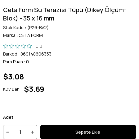
Ceta Form Su Terazisi Tüpü (Dikey Ölçüm-
Blok) - 35 x 16 mm
Stok Kodu
(P26-BV2)
Marka
:
CETA FORM
0.0
Barkod
:
869148606353
Para Puan
:
0
$3.08
$3.69
KDV Dahil
Adet