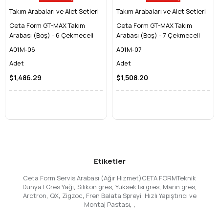
Eğitim Kurumları ve Laboratuvarlar:
Malzeme taşıma
Takım Arabaları ve Alet Setleri
ve düzenleme için güvenli ve pratik bir çözümdür.
Takım Arabaları ve Alet Setleri
Sağladığı başlıca avantajlar:
Ceta Form GT-MAX Takım
Ceta Form GT-MAX Takım
Rakipsiz Dayanıklılık:
Ağır sanayi koşullarına uygun,
Arabası (Boş) - 6 Çekmeceli
Arabası (Boş) - 7 Çekmeceli
güçlendirilmiş
çelik konstrüksiyon
ve elektrostatik toz
A01M-06
A01M-07
boya kaplama sayesinde uzun ömürlü kullanım.
Adet
Adet
Maksimum Organizasyon:
Farklı boyutlardaki
çekmeceler, kilitlenebilir bölmeler ve geniş raflar
$1,486.29
$1,508.20
sayesinde alet ve ekipmanlar her zaman düzenli ve kolay
erişilebilir kalır.
Zaman ve İş Gücü Tasarrufu:
Gerekli tüm malzemeleri
tek seferde taşıyarak çalışma sürelerini kısaltır ve
gereksiz zaman kaybını engeller.
Artırılmış İş Güvenliği:
Aletlerin dağınık olmasını
engelleyerek iş kazası riskini minimize eder.
Etiketler
Üstün Mobilite ve Manevra Kabiliyeti:
Ağır hizmet tipi,
sessiz ve darbe emici kauçuk tekerlekleri (2 adet
Ceta Form Servis Arabası (Ağır Hizmet)CETA FORMTeknik
dönerli, 2 adet frenli) sayesinde kolayca hareket ettirilir
Dünya | Gres Yağı
,
Silikon gres
,
Yüksek Isı gres
,
Marin gres
,
ve güvenli bir şekilde sabitlenir.
Arctron
,
QX
,
Zigzoc
,
Fren Balata Spreyi
,
Hızlı Yapıştırıcı ve
Montaj Pastası
,
,
Profesyonel Görünüm:
Çalışma ortamınıza estetik,
düzenli ve profesyonel bir görünüm katarak marka