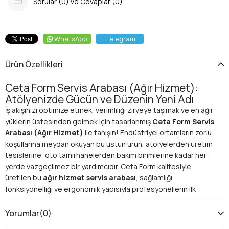
Sorular (0) ve Cevaplar (0)
WhatsApp
Telegram
Ürün Özellikleri
Ceta Form Servis Arabası (Ağır Hizmet):
Atölyenizde Gücün ve Düzenin Yeni Adı
İş akışınızı optimize etmek, verimliliği zirveye taşımak ve en ağır
yüklerin üstesinden gelmek için tasarlanmış
Ceta Form Servis
Arabası (Ağır Hizmet)
ile tanışın! Endüstriyel ortamların zorlu
koşullarına meydan okuyan bu üstün ürün, atölyelerden üretim
tesislerine, oto tamirhanelerden bakım birimlerine kadar her
yerde vazgeçilmez bir yardımcıdır. Ceta Form kalitesiyle
üretilen bu
ağır hizmet servis arabası
, sağlamlığı,
fonksiyonelliği ve ergonomik yapısıyla profesyonellerin ilk
tercihi olmaya adaydır.
Neden Ceta Form Ağır Hizmet Servis Arabası?
Yorumlar
(0)
Modern işyerlerinde düzen, hız ve güvenlik, başarının