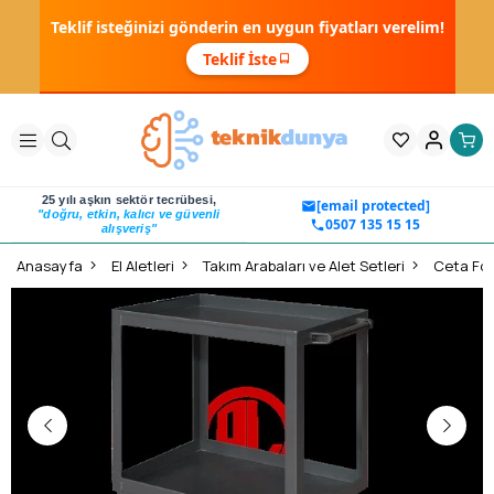
Teklif isteğinizi gönderin en uygun fiyatları verelim!
Teklif İste
25 yılı aşkın sektör tecrübesi,
[email protected]
"doğru, etkin, kalıcı ve güvenli
0507 135 15 15
alışveriş"
Anasayfa
El Aletleri
Takım Arabaları ve Alet Setleri
Ceta For