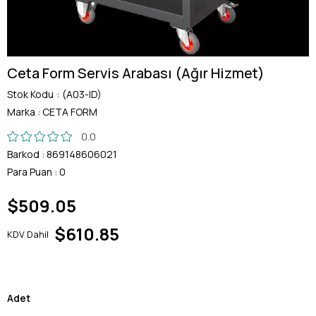
Ceta Form Servis Arabası (Ağır Hizmet)
Stok Kodu
(A03-ID)
Marka
:
CETA FORM
0.0
Barkod
:
869148606021
Para Puan
:
0
$509.05
$610.85
KDV Dahil
Adet