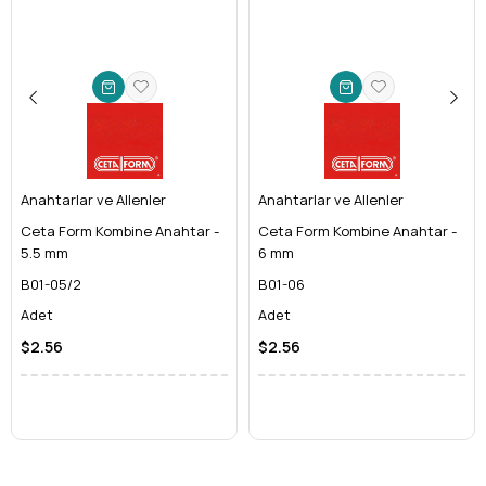
hidroliği değişimleri**, fren borusu ve hortumu
montajları, yakıt boruları ve klima sistemleri gibi kritik
alanlarda somunların zarar görmeden sökülüp takılması
için idealdir. Mekanik ustaları için olmazsa olmaz bir **oto
tamir anahtarıdır**.
Tesisat ve Klima Sistemleri:
Gaz tesisatlarında, su
tesisatlarında, **klima montajı ve bakımı**nda kullanılan
bakır boru bağlantılarındaki somunlar için mükemmel
Anahtarlar ve Allenler
uyum sağlar. Sıhhi tesisatçılar ve HVAC teknisyenleri için
Anahtarlar ve Allenler
**hassas tesisat anahtarı** olarak öne çıkar.
Ceta Form Kombine Anahtar -
Ceta Form Kombine Anahtar -
Hidrolik ve Pnömatik Sistemler:
Yüksek basınç altında
5.5 mm
6 mm
çalışan hidrolik ve pnömatik hatlardaki bağlantı
B01-05/2
B01-06
elemanlarının güvenli montaj ve demontajı için **hidrolik
Adet
Adet
anahtar** olarak kullanılır. Kaçak riskini sıfıra indirmede
kritik rol oynar.
$2.56
$2.56
Endüstriyel Bakım ve Montaj:
Makine parkurlarının
bakımı, yeni ekipmanların montajı ve boru hatlarının
döşenmesi gibi endüstriyel uygulamalarda **dayanıklı bir
mekanik el aleti** olarak tercih edilir.
Ceta Form Kalitesiyle Tanışın: Teknik