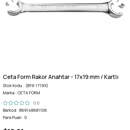
Ceta Form Rakor Anahtar - 17x19 mm / Kartlı
Stok Kodu
(B19-1719X)
Marka
:
CETA FORM
0.0
Barkod
:
869148681106
Para Puan
:
0