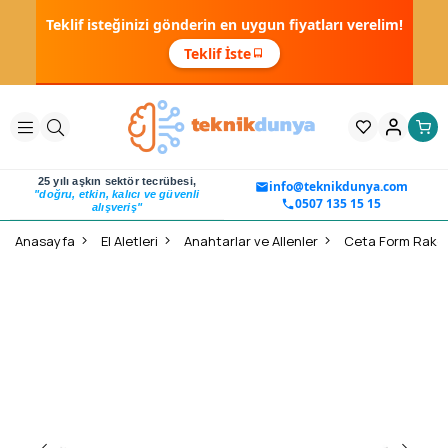
Teklif isteğinizi gönderin en uygun fiyatları verelim!
Teklif İste
25 yılı aşkın sektör tecrübesi,
info@teknikdunya.com
"doğru, etkin, kalıcı ve güvenli
0507 135 15 15
alışveriş"
Anasayfa
El Aletleri
Anahtarlar ve Allenler
Ceta Form Rakor 