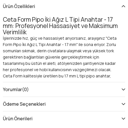
Ürün Özellikleri
Ceta Form Pipo İki Ağız L Tipi Anahtar - 17
mm: Profesyonel Hassasiyet ve Maksimum
Verimlilik
İşlerinizde hız, güç ve hassasiyet arıyorsanız, arayışınız "Ceta
Form Pipo İki Ağız L Tipi Anahtar - 17 mm" ile sona eriyor. Zorlu
somunları sıkmak, derin civatalara ulaşmak veya yüksek tork
gerektiren bağlantıları güvenle gerçekleştirmek için
tasarlanmış bu üstün el aleti, atölyenizden şantiyenize kadar
her profesyonel ve hobi kullanıcısının vazgeçilmezi olacak.
Ceta Form kalitesiyle üretilen bu 17 mm L tipi pipo anahtar,
ergonomik tasarımı ve çift taraflı kullanım avantajıyla iş
yükünüzü hafifletirken, işlerinizin kalitesini artırır.
Yorumlar
(0)
Neden Ceta Form Pipo İki Ağız L Tipi Anahtar - 17 mm?
Bu özel anahtar, sıradan lokma anahtarların ulaşamadığı veya
Ödeme Seçenekleri
yeterli kaldıraç kuvveti sağlayamadığı durumlar için biçilmiş
kaftandır. İşte sunduğu avantajlar:
Ürün Önerileri
Derin Erişim ve Üstün Kaldıraç:
L tipi tasarımı
sayesinde, ulaşılması zor, derin yuvalardaki somun ve