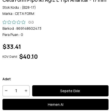
Stok Kodu
(B28-17)
Marka
:
CETA FORM
0.0
Barkod
:
869148602473
Para Puan
:
0
$33.41
$40.10
KDV Dahil
Adet