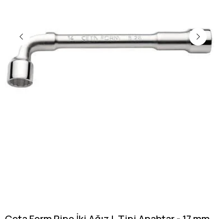
Ceta Form Pipo İki Ağız L Tipi Anahtar - 17 mm