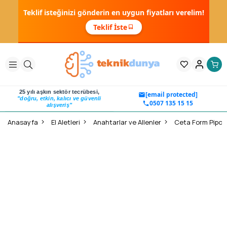
Teklif isteğinizi gönderin en uygun fiyatları verelim!
Teklif İste
25 yılı aşkın sektör tecrübesi,
[email protected]
"doğru, etkin, kalıcı ve güvenli
0507 135 15 15
alışveriş"
Anasayfa
El Aletleri
Anahtarlar ve Allenler
Ceta Form Pipo İk