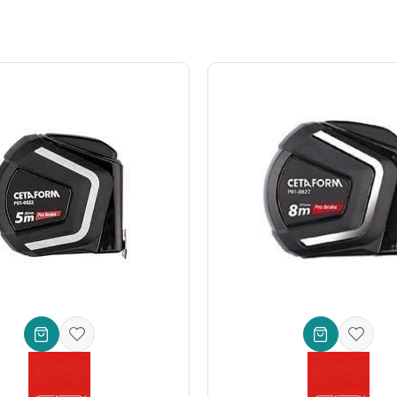
l edilmiş gövde ve ölçüm yüzeyleri, uzun ömürlü kullanım ve korozyona
aya karşı dirençli ve ultra pürüzsüz yüzeyler sayesinde tekrarlanabilir
bur ve cırcır mekanizması, kullanıcıdan bağımsız olarak her ölçümde stan
 pratik bir kilitleme mandalı bulunur, böylece okuma hatası riski en az
ölçek, uzun süreli kullanımlarda bile kullanıcı yorgunluğunu azaltır.
laştırın
tmek, hurda oranlarını düşürmek ve müşteri memnuniyetini artırmak is
z mükemmel
hassasiyet
, işletmenizin rekabet gücünü artıracak ve prof
m teknolojisinde fark yaratın!