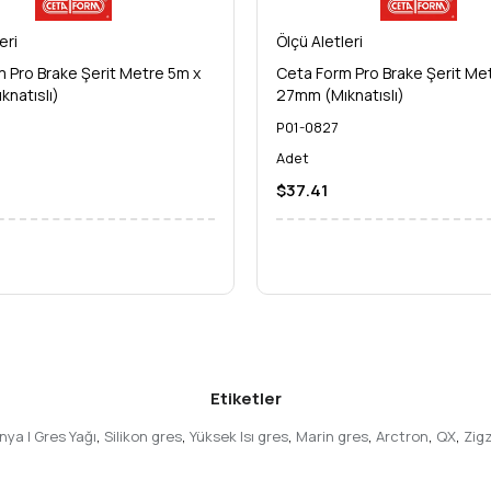
eri
Ölçü Aletleri
 Pro Brake Şerit Metre 5m x
Ceta Form Pro Brake Şerit Me
natıslı)
27mm (Mıknatıslı)
P01-0827
Adet
$37.41
Etiketler
a | Gres Yağı
,
Silikon gres
,
Yüksek Isı gres
,
Marin gres
,
Arctron
,
QX
,
Zig