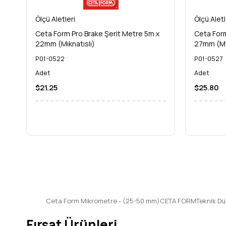
Ölçü Aletleri
Ölçü Aletl
Ceta Form Pro Brake Şerit Metre 5m x
Ceta Form
22mm (Mıknatıslı)
27mm (Mık
P01-0522
P01-0527
Adet
Adet
$21.25
$25.80
Ceta Form Mikrometre - (25-50 mm)CETA FORMTeknik Düny
Fırsat Ürünleri