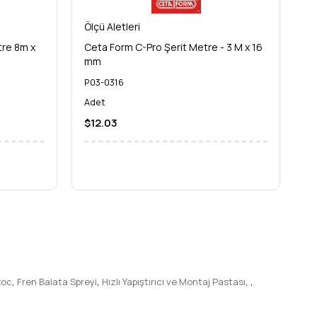
Ölçü Aletleri
Öl
tre 8m x
Ceta Form C-Pro Şerit Metre - 3 M x 16
Ce
mm
m
P03-0316
P
Adet
A
$12.03
$
zoc
,
Fren Balata Spreyi
,
Hızlı Yapıştırıcı ve Montaj Pastası
,
,