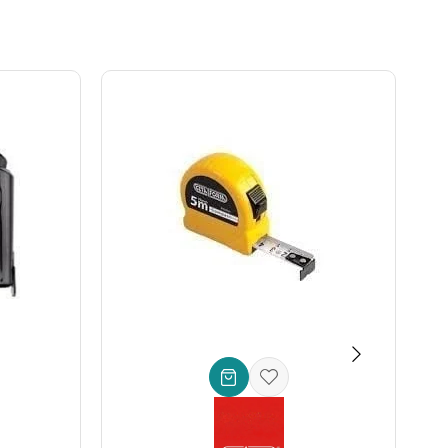
 karşı direnç sağlar.
 ve güvenilir ölçümler.
dart bir kuvvet uygulayarak ölçüm tutarlılığını artırır.
a indirilir.
tiyorsanız,
Ceta Form Mikrometre (25-50 mm)
sizin için
esyonelliğinizi pekiştirecektir. Şimdi Ceta Form