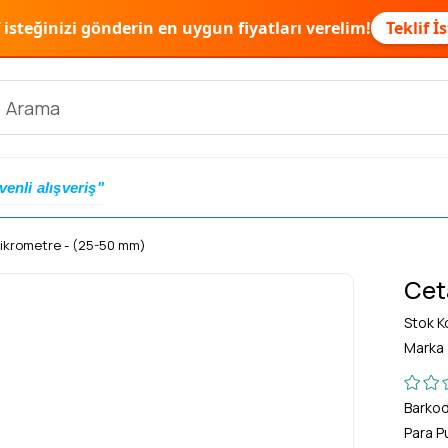
f isteğinizi gönderin en uygun fiyatları verelim!
Teklif İ
venli alışveriş"
ikrometre - (25-50 mm)
Cet
Stok K
Marka
Barko
Para P