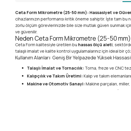
Ceta Form Mikrometre (25-50 mm): Hassasiyet ve Güvenil
cihazlarınızın performansı kritik öneme sahiptir. İşte tam bu
zorlu ölçüm görevlerinizde bile size mutlak güven sunmak için ta
ve güvenilir.
Neden Ceta Form Mikrometre (25-50 mm)
Ceta Form kalitesiyle üretilen bu
hassas ölçü aleti
, sektörd
talaşlı imalat ve kalite kontrol uygulamalarınız için ideal bir 
Kullanım Alanları: Geniş Bir Yelpazede Yüksek Hassas
Talaşlı İmalat ve Tornacılık:
Torna, freze ve CNC tezg
Kalıpçılık ve Takım Üretimi:
Kalıp ve takım elemanların
Makine ve Otomotiv Sanayi:
Makine parçaları, miller,
Kalite Kontrol ve Metroloji Laboratuvarları:
Üretim h
Eğitim ve Araştırma Kurumları:
Mühendislik ve teknik
Öne Çıkan Teknik Özellikler ve Avantajları
Ölçüm Aralığı:
25-50 mm, orta büyüklükteki parçalar iç
Yüksek Hassasiyet:
Genellikle 0.01 mm çözünürlük ve üs