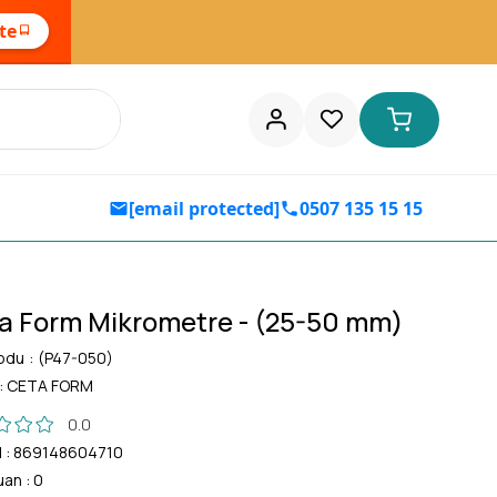
ste
[email protected]
0507 135 15 15
a Form Mikrometre - (25-50 mm)
odu
(P47-050)
:
CETA FORM
0.0
d
:
869148604710
uan
:
0