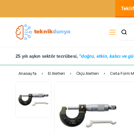
Tekli
25 yılı aşkın sektör tecrübesi,
"doğru, etkin, kalıcı ve gü
Anasayfa
El Aletleri
Ölçü Aletleri
Ceta Form M