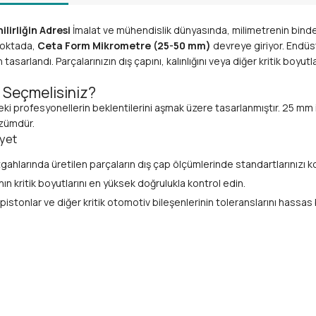
irliğin Adresi
İmalat ve mühendislik dünyasında, milimetrenin bin
 noktada,
Ceta Form Mikrometre (25-50 mm)
devreye giriyor. Endüs
sarlandı. Parçalarınızın dış çapını, kalınlığını veya diğer kritik boyut
 Seçmelisiniz?
eki profesyonellerin beklentilerini aşmak üzere tasarlanmıştır. 25 mm i
çözümdür.
iyet
ahlarında üretilen parçaların dış çap ölçümlerinde standartlarınızı k
ın kritik boyutlarını en yüksek doğrulukla kontrol edin.
 pistonlar ve diğer kritik otomotiv bileşenlerinin toleranslarını hassas 
attında ve laboratuvar ortamında ürün kalitesini güvence altına alın.
 eğitimlerde öğrencilere doğru ölçüm tekniklerini öğretmek için ideal 
in geniş bir ölçüm kapasitesi sunar.
tün doğruluk değeri ile en küçük farklılıkları bile tespit etmenizi sağl