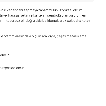
de biri kadar dahi sapmaya tahammülünüz yoksa, ölçüm
triyel hassasiyetin ve kalitenin sembolü olan bu ürün, en
larını kusursuz bir doğrulukla belirlemek artık çok daha kolay
le 50 mm arasındaki ölçüm aralığıyla, çeşitli metal işleme,
oruyun.
bir şekilde ölçün.
bir araç.
ar.