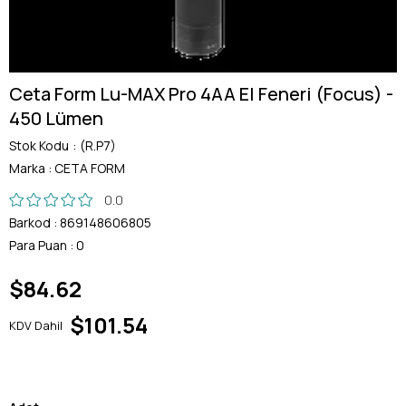
Ceta Form Lu-MAX Pro 4AA El Feneri (Focus) -
450 Lümen
Stok Kodu
(R.P7)
Marka
:
CETA FORM
0.0
Barkod
:
869148606805
Para Puan
:
0
$84.62
$101.54
KDV Dahil