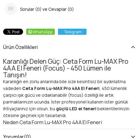
Sorular (0) ve Cevaplar (0)
WhatsApp
Telegram
Ürün Özellikleri
Karanlığı Delen Güç: Ceta Form Lu-MAX Pro
4AA El Feneri (Focus) - 450 Lümen ile
Tanışın!
Karanlığın en zorlu anlarında bile size kesintisiz bir aydınlatma
vadeden
Ceta Form Lu-MAX Pro 4AA El Feneri
, 450 lümenlik
çarpıcı ışık gücü ve odaklanabilir (focus) özelliği ile artık
parmaklarınızın ucunda. İster profesyonel kullanım ister günlük
ihtiyaçlarınız için olsun, bu
güçlü LED el feneri
beklentilerinizin
ötesine geçmek için tasarlandı.
Neden Ceta Form Lu-MAX Pro 4AA El Feneri
Seçmelisiniz?
Piyasada birçok
el feneri
bulunsa da, Ceta Form Lu-MAX Pro,
Yorumlar
(0)