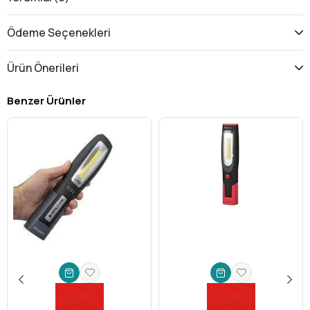
sağladığı benzersiz avantajlarla rakiplerinden ayrılıyor. Sadece
bir aydınlatma aracı olmanın ötesinde, güvenilir bir yol arkadaşı
Ödeme Seçenekleri
olma potansiyeli taşıyor:
Üstün Aydınlatma Performansı:
450 lümen
gücündeki
Ürün Önerileri
parlak ışığı sayesinde en karanlık alanları bile aydınlatır,
detayları net bir şekilde görmenizi sağlar.
Benzer Ürünler
Odaklanabilir (Focus) Özellik:
Geniş alan
aydınlatmasından, uzak mesafelerdeki hedeflere yönelik
odaklı ışın
sağlamaya kadar çeşitli ihtiyaçlara kolayca
uyum sağlar. Bu
zoomlu el feneri
özelliği, farklı
senaryolarda maksimum verimlilik sunar.
Dayanıklı ve Güvenilir Yapı:
Sağlam alüminyum gövdesi
sayesinde darbelere ve zorlu koşullara karşı dayanıklıdır.
Her an yanınızda taşıyabileceğiniz,
dayanıklı el feneri
arayanlar için idealdir.
Ekonomik ve Erişilebilir Pil Kullanımı:
Piyasada kolayca
bulunabilen
4 adet AA pil
ile çalışır. Bu sayede pil değişimi
kolay ve ekonomiktir, sizi asla yarı yolda bırakmaz.
Ergonomik Tasarım:
Elde rahat bir tutuş sağlayan
ergonomik tasarımı, uzun süreli kullanımlarda bile