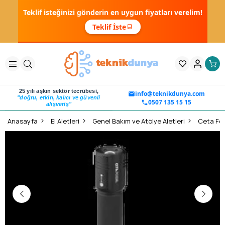
Teklif isteğinizi gönderin en uygun fiyatları verelim!
Teklif İste
25 yılı aşkın sektör tecrübesi,
info@teknikdunya.com
"doğru, etkin, kalıcı ve güvenli
0507 135 15 15
alışveriş"
Anasayfa
El Aletleri
Genel Bakım ve Atölye Aletleri