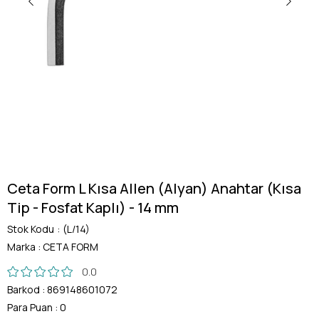
Ceta Form L Kısa Allen (Alyan) Anahtar (Kısa
Tip - Fosfat Kaplı) - 14 mm
Stok Kodu
(L/14)
Marka
:
CETA FORM
0.0
Barkod
:
869148601072
Para Puan
:
0