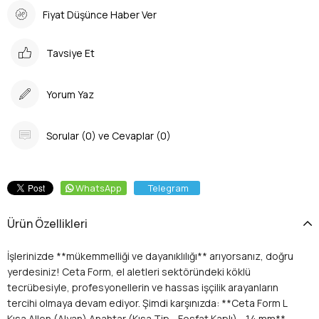
Fiyat Düşünce Haber Ver
Tavsiye Et
Yorum Yaz
Sorular (0) ve Cevaplar (0)
WhatsApp
Telegram
Ürün Özellikleri
İşlerinizde **mükemmelliği ve dayanıklılığı** arıyorsanız, doğru
yerdesiniz! Ceta Form, el aletleri sektöründeki köklü
tecrübesiyle, profesyonellerin ve hassas işçilik arayanların
tercihi olmaya devam ediyor. Şimdi karşınızda: **Ceta Form L
Kısa Allen (Alyan) Anahtar (Kısa Tip - Fosfat Kaplı) - 14 mm**,