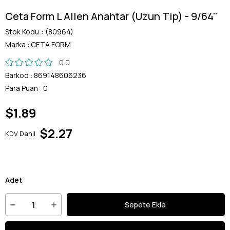
Ceta Form L Allen Anahtar (Uzun Tip) - 9/64''
Stok Kodu
(80964)
Marka
:
CETA FORM
0.0
Barkod
:
869148606236
Para Puan
:
0
$1.89
$2.27
KDV Dahil
Adet