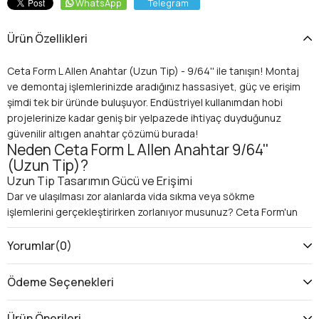
WhatsApp
Telegram
Ürün Özellikleri
Ceta Form L Allen Anahtar (Uzun Tip) - 9/64'' ile tanışın! Montaj
ve demontaj işlemlerinizde aradığınız hassasiyet, güç ve erişim
şimdi tek bir üründe buluşuyor. Endüstriyel kullanımdan hobi
projelerinize kadar geniş bir yelpazede ihtiyaç duyduğunuz
güvenilir altıgen anahtar çözümü burada!
Neden Ceta Form L Allen Anahtar 9/64''
(Uzun Tip)?
Uzun Tip Tasarımın Gücü ve Erişimi
Dar ve ulaşılması zor alanlarda vida sıkma veya sökme
işlemlerini gerçekleştirirken zorlanıyor musunuz? Ceta Form'un
bu **uzun tip alyan anahtarı**, ekstra uzun kolu sayesinde size
maksimum kaldıraç gücü ve erişim imkanı sunar. Bu sayede,
Yorumlar
(0)
standart **altıgen anahtarların** yetersiz kaldığı derin
noktalara rahatlıkla ulaşabilir, vidaları minimum eforla, güvenli bir
Ödeme Seçenekleri
şekilde sıkabilir veya gevşetebilirsiniz. Yüksek tork uygulama
kapasitesi, en inatçı vidalarla bile başa çıkmanızı sağlar.
Ürün Önerileri