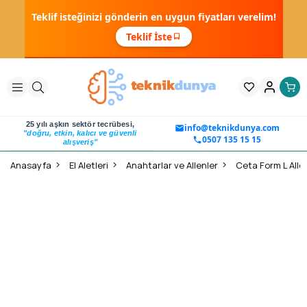
Teklif isteğinizi gönderin en uygun fiyatları verelim!
Teklif İste
25 yılı aşkın sektör tecrübesi,
info@teknikdunya.com
"doğru, etkin, kalıcı ve güvenli
0507 135 15 15
alışveriş"
Anasayfa
El Aletleri
Anahtarlar ve Allenler
Ceta Form L Allen