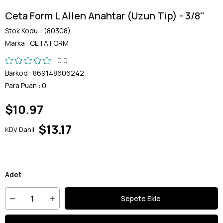
Ceta Form L Allen Anahtar (Uzun Tip) - 3/8''
Stok Kodu
(80308)
Marka
:
CETA FORM
0.0
Barkod
:
869148606242
Para Puan
:
0
$10.97
$13.17
KDV Dahil
Adet