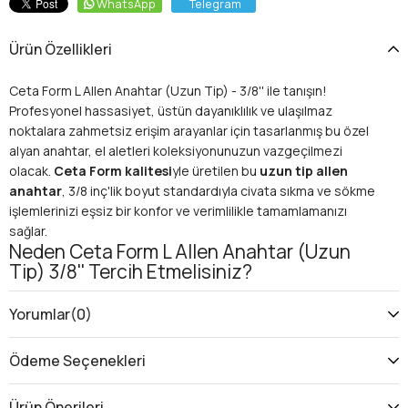
WhatsApp
Telegram
Ürün Özellikleri
Ceta Form L Allen Anahtar (Uzun Tip) - 3/8'' ile tanışın!
Profesyonel hassasiyet, üstün dayanıklılık ve ulaşılmaz
noktalara zahmetsiz erişim arayanlar için tasarlanmış bu özel
alyan anahtar, el aletleri koleksiyonunuzun vazgeçilmezi
olacak.
Ceta Form kalitesi
yle üretilen bu
uzun tip allen
anahtar
, 3/8 inç'lik boyut standardıyla civata sıkma ve sökme
işlemlerinizi eşsiz bir konfor ve verimlilikle tamamlamanızı
sağlar.
Neden Ceta Form L Allen Anahtar (Uzun
Tip) 3/8'' Tercih Etmelisiniz?
Ceta Form'un mühendislik harikası
L Allen Anahtar (Uzun Tip)
- 3/8''
, sadece bir el aleti olmanın ötesinde, her türlü tamirat
Yorumlar
(0)
ve montaj işinizde size güvenilir bir partner sunar. İşte bu özel
alyan anahtarı tercih etmeniz için başlıca nedenler:
Ödeme Seçenekleri
Ulaşılmaz Alanlara Kolay Erişim
Bu
uzun tip allen anahtar
, standart anahtarların
Ürün Önerileri