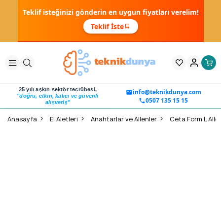
Teklif isteğinizi gönderin en uygun fiyatları verelim!
Teklif İste
25 yılı aşkın sektör tecrübesi,
info@teknikdunya.com
"doğru, etkin, kalıcı ve güvenli
0507 135 15 15
alışveriş"
Anasayfa
El Aletleri
Anahtarlar ve Allenler
Ceta Form L Allen