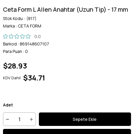
Ceta Form L Allen Anahtar (Uzun Tip) - 17 mm
Stok Kodu
(817)
Marka
:
CETA FORM
0.0
Barkod
:
869148607107
Para Puan
:
0
$28.93
$34.71
KDV Dahil
Adet