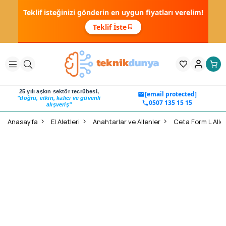
Teklif isteğinizi gönderin en uygun fiyatları verelim!
Teklif İste
25 yılı aşkın sektör tecrübesi,
[email protected]
"doğru, etkin, kalıcı ve güvenli
0507 135 15 15
alışveriş"
Anasayfa
El Aletleri
Anahtarlar ve Allenler
Ceta Form L Alle