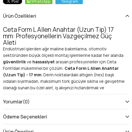
WhatsApp
Telegram
Ürün Özellikleri
Ceta Form L Allen Anahtar (Uzun Tip) 17
mm: Profesyonellerin Vazgeçilmez Güç
Aleti
Endüstriyel işlerden ağır makine bakımlarına, otomotiv
sektöründen büyük ölçekli montaj işlemlerine kadar her alanda
güvenilirlik
ve
hassasiyet
arayan profesyoneller için Ceta
Form'dan mükemmel bir çözüm:
Ceta Form L Allen Anahtar
(Uzun Tip) - 17 mm
. Derin noktalardaki altıgen (hex) başlı
vidaları sıyırmadan, maksimum tork gücüyle sıkma ve gevşetme
olanağı sunan bu özel alet, iş akışınızı hızlandırmak ve
verimliliğinizi artırmak için tasarlandı. Ceta Form kalitesiyle
üretilen bu 17 mm uzun tip alyan anahtar, en zorlu görevlerde
Yorumlar
(0)
bile üstün performans vaat ediyor.
Neden Ceta Form 17 mm Uzun Tip L Allen
Ödeme Seçenekleri
Anahtarını Seçmelisiniz?
İşinizde fark yaratmak ve beklentilerinizin ötesine geçmek için
Ürün Önerileri