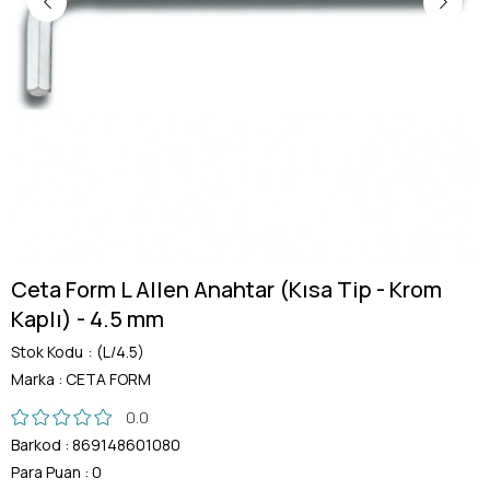
Ceta Form L Allen Anahtar (Kısa Tip - Krom
Kaplı) - 4.5 mm
Stok Kodu
(L/4.5)
Marka
:
CETA FORM
0.0
Barkod
:
869148601080
Para Puan
:
0