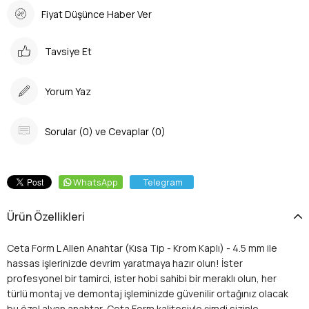
Fiyat Düşünce Haber Ver
Tavsiye Et
Yorum Yaz
Sorular (0) ve Cevaplar (0)
WhatsApp
Telegram
Ürün Özellikleri
Ceta Form L Allen Anahtar (Kısa Tip - Krom Kaplı) - 4.5 mm ile
hassas işlerinizde devrim yaratmaya hazır olun! İster
profesyonel bir tamirci, ister hobi sahibi bir meraklı olun, her
türlü montaj ve demontaj işleminizde güvenilir ortağınız olacak
bu özel alyan anahtar, Ceta Form kalitesiyle şimdi sizinle.