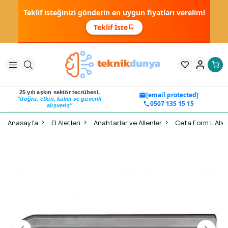
Teklif isteğinizi gönderin en uygun fiyatları verelim!
Teklif İste
25 yılı aşkın sektör tecrübesi,
[email protected]
"doğru, etkin, kalıcı ve güvenli
0507 135 15 15
alışveriş"
Anasayfa
El Aletleri
Anahtarlar ve Allenler