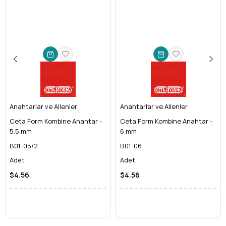
Pas ve Korozyona Karşı Koruma:
**Krom kaplı** yüzeyi
sayesinde nem, kimyasallar ve paslanmaya karşı ekstra
direnç gösterir. Bu özellik, anahtarınızın ömrünü
uzatırken, her zaman estetik ve temiz kalmasını sağlar.
Hassas ve Güvenli Kavrama:
Tam 3 mm ölçüsü, ilgili
vida ve cıvatalara tam oturur. Bu da vidaların yuvalarının
bozulmasını engeller ve güvenli bir sıkma/gevşetme
işlemi sağlar.
Ergonomik ve Kullanışlı Tasarım:
**Kısa tip** L
Anahtarlar ve Allenler
tasarımı, özellikle dar ve kısıtlı çalışma alanlarında üstün
Anahtarlar ve Allenler
manevra kabiliyeti sunar. Elinize tam oturan yapısıyla
Ceta Form Kombine Anahtar -
Ceta Form Kombine Anahtar -
yorulmadan uzun süreli çalışmalar yapmanıza olanak
5.5 mm
6 mm
tanır.
B01-05/2
B01-06
Profesyonel ve Ev Kullanımı İçin İdeal:
Hem
Adet
Adet
profesyonel tamircilerin hem de hobi tutkunlarının
ihtiyaçlarını karşılayacak şekilde tasarlanmıştır. Çeşitli
$4.56
$4.56
sektörlerdeki **imbus anahtar** ihtiyaçlarınız için
mükemmeldir.
Ceta Form Güvencesi:
El aletleri sektöründe kalitesiyle
tanınan Ceta Form markasının güvencesi altındadır. Bu da