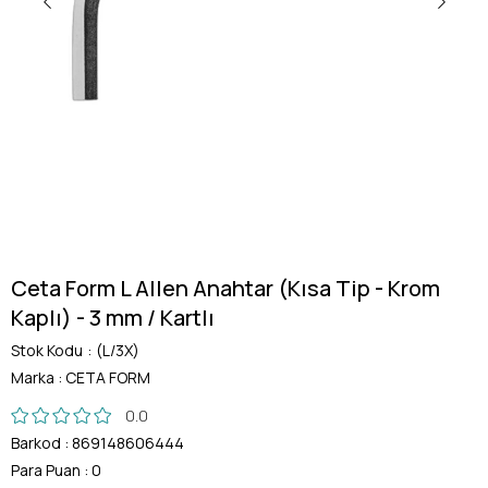
Ceta Form L Allen Anahtar (Kısa Tip - Krom
Kaplı) - 3 mm / Kartlı
Stok Kodu
(L/3X)
Marka
:
CETA FORM
0.0
Barkod
:
869148606444
Para Puan
:
0