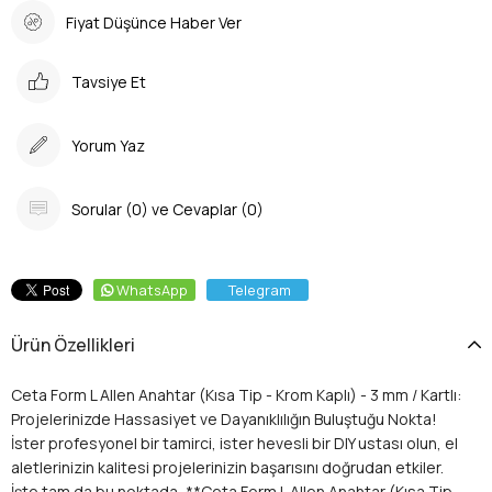
Fiyat Düşünce Haber Ver
Tavsiye Et
Yorum Yaz
Sorular (0) ve Cevaplar (0)
WhatsApp
Telegram
Ürün Özellikleri
Ceta Form L Allen Anahtar (Kısa Tip - Krom Kaplı) - 3 mm / Kartlı:
Projelerinizde Hassasiyet ve Dayanıklılığın Buluştuğu Nokta!
İster profesyonel bir tamirci, ister hevesli bir DIY ustası olun, el
aletlerinizin kalitesi projelerinizin başarısını doğrudan etkiler.
İşte tam da bu noktada, **Ceta Form L Allen Anahtar (Kısa Tip -