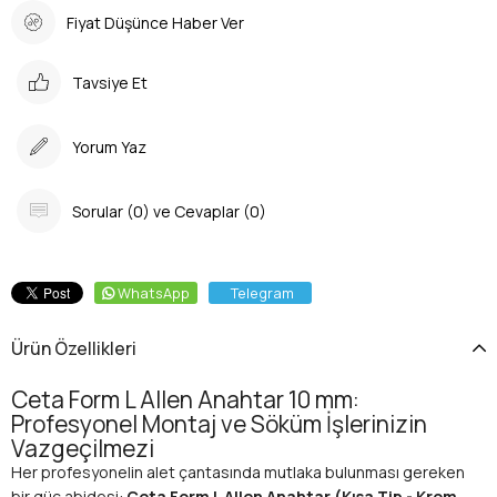
Fiyat Düşünce Haber Ver
Tavsiye Et
Yorum Yaz
Sorular (0) ve Cevaplar (0)
WhatsApp
Telegram
Ürün Özellikleri
Ceta Form L Allen Anahtar 10 mm:
Profesyonel Montaj ve Söküm İşlerinizin
Vazgeçilmezi
Her profesyonelin alet çantasında mutlaka bulunması gereken
bir güç abidesi:
Ceta Form L Allen Anahtar (Kısa Tip - Krom