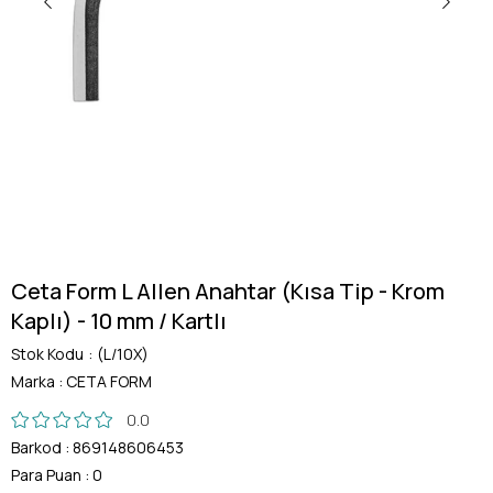
Ceta Form L Allen Anahtar (Kısa Tip - Krom
Kaplı) - 10 mm / Kartlı
Stok Kodu
(L/10X)
Marka
:
CETA FORM
0.0
Barkod
:
869148606453
Para Puan
:
0