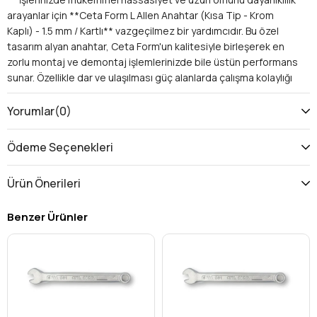
arayanlar için **Ceta Form L Allen Anahtar (Kısa Tip - Krom
Kaplı) - 1.5 mm / Kartlı** vazgeçilmez bir yardımcıdır. Bu özel
tasarım alyan anahtar, Ceta Form'un kalitesiyle birleşerek en
zorlu montaj ve demontaj işlemlerinizde bile üstün performans
sunar. Özellikle dar ve ulaşılması güç alanlarda çalışma kolaylığı
sağlayan kısa tipi ve korozyona karşı dirençli krom
kaplamasıyla, bu 1.5 mm'lik L anahtar, takım çantanızın en
Yorumlar
(0)
değerli parçalarından biri olmaya aday.
Neden Ceta Form 1.5 mm L Allen Anahtar Tercih
Ödeme Seçenekleri
Etmelisiniz?
Üstün Malzeme Kalitesi:
Yüksek kaliteli takım
Ürün Önerileri
çeliğinden üretilmiş olup, uzun süreli kullanıma uygun
dayanıklılık sunar.
Benzer Ürünler
Krom Kaplama Sayesinde Paslanmazlık:
Krom kaplı
yüzeyi sayesinde paslanma ve korozyona karşı
olağanüstü direnç gösterir, bu da aletinizin ömrünü
uzatır ve temiz kalmasını sağlar.
Hassas 1.5 mm Ölçü:
Küçük ve hassas bağlantı
elemanları için ideal olan 1.5 mm boyutuyla, işlerinizi tam
kontrol altında yapmanızı sağlar, vida başlarının