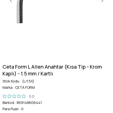
Ceta Form L Allen Anahtar (Kısa Tip - Krom
Kaplı) - 1.5 mm / Kartlı
Stok Kodu
(L/1.5X)
Marka
:
CETA FORM
0.0
Barkod
:
869148606441
Para Puan
:
0